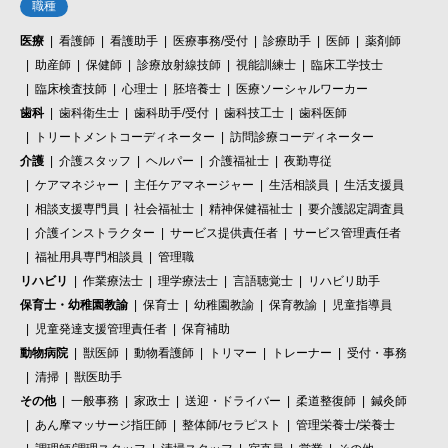
職種
医療
看護師
看護助手
医療事務/受付
診療助手
医師
薬剤師
助産師
保健師
診療放射線技師
視能訓練士
臨床工学技士
臨床検査技師
心理士
胚培養士
医療ソーシャルワーカー
歯科
歯科衛生士
歯科助手/受付
歯科技工士
歯科医師
トリートメントコーディネーター
訪問診療コーディネーター
介護
介護スタッフ
ヘルパー
介護福祉士
夜勤専従
ケアマネジャー
主任ケアマネージャー
生活相談員
生活支援員
相談支援専門員
社会福祉士
精神保健福祉士
要介護認定調査員
介護インストラクター
サービス提供責任者
サービス管理責任者
福祉用具専門相談員
管理職
リハビリ
作業療法士
理学療法士
言語聴覚士
リハビリ助手
保育士・幼稚園教諭
保育士
幼稚園教諭
保育教諭
児童指導員
児童発達支援管理責任者
保育補助
動物病院
獣医師
動物看護師
トリマー
トレーナー
受付・事務
清掃
獣医助手
その他
一般事務
家政士
送迎・ドライバー
柔道整復師
鍼灸師
あん摩マッサージ指圧師
整体師/セラピスト
管理栄養士/栄養士