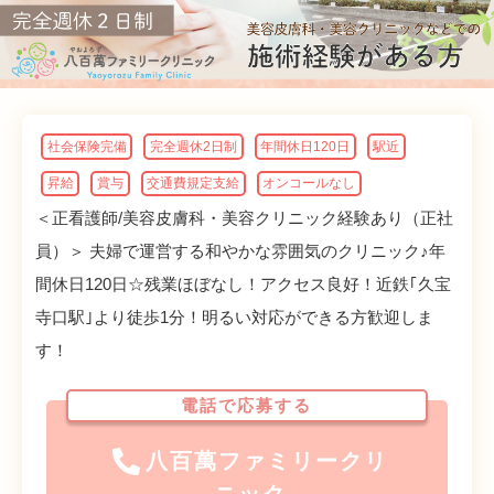
社会保険完備
完全週休2日制
年間休日120日
駅近
昇給
賞与
交通費規定支給
オンコールなし
＜正看護師/美容皮膚科・美容クリニック経験あり（正社
員）＞ 夫婦で運営する和やかな雰囲気のクリニック♪年
間休日120日☆残業ほぼなし！アクセス良好！近鉄｢久宝
寺口駅｣より徒歩1分！明るい対応ができる方歓迎しま
す！
電話で応募する
八百萬ファミリークリ
ニック