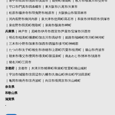
豊中市/吹田市/池田市/箕面市
能勢町/豊能町
枚方市/寝屋川市/交野市
守口市/門真市/四条畷市
東大阪市/八尾市/大東市
松原市/藤井寺市/羽曳野市/柏原市
大阪狭山市/富田林市
河内長野市/南河内群
泉大津市/忠岡町/高石市
和泉市/岸和田市/貝塚市
泉佐野市/田尻町/熊取町
泉南市/阪南市/岬町
兵庫県
神戸市
尼崎市/伊丹市/西宮市/芦屋市/宝塚市/川西市
明石市/稲美町/播磨町/加古川市/高砂市
姫路市/福崎町/市川町/神河町
三木市/小野市/加東市/加西市/西脇市/多可町/神崎郡
たつの市/太子町/相生市/赤穂市/上郡町/宍粟市/佐用町
篠山市/丹波市
朝来市/養父市/豊岡市/香美町/新温泉町
南あわじ市/洲本市/淡路市
猪名川町/三田市
京都府
京都市
木津川市/精華町/和束町/笠置町/南山城村
宇治市/城陽市/京田辺市/八幡市/久御山町/井出町/宇治田原町
亀岡市/南丹市/京丹波町
向日市/長岡京市/大山崎町
奈良県
和歌山県
滋賀県
-