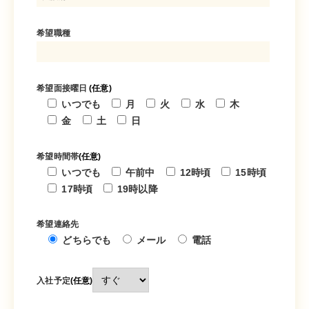
希望職種
希望面接曜日
(任意)
いつでも
月
火
水
木
金
土
日
希望時間帯
(任意)
いつでも
午前中
12時頃
15時頃
17時頃
19時以降
希望連絡先
どちらでも
メール
電話
入社予定
(任意)