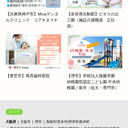
【兵庫県神戸市】Miraiデンタ
【奈良県生駒郡】ビオスの丘
ルクリニック コアキタマチ
三郷（施設介護職員 正社
員）
【香芝市】尾髙歯科医院
【堺市】学校法人後藤学園
幼稚園型認定こども園 中央幼
稚園／新卒（短大・専門卒）
エリア
大阪府
大阪市
堺市
高槻市/茨木市/摂津市/島本町