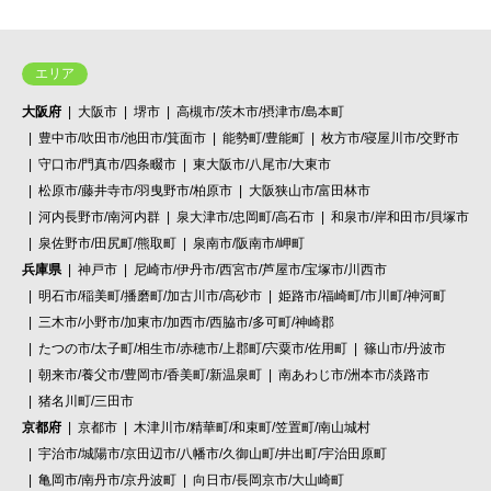
エリア
大阪府
大阪市
堺市
高槻市/茨木市/摂津市/島本町
豊中市/吹田市/池田市/箕面市
能勢町/豊能町
枚方市/寝屋川市/交野市
守口市/門真市/四条畷市
東大阪市/八尾市/大東市
松原市/藤井寺市/羽曳野市/柏原市
大阪狭山市/富田林市
河内長野市/南河内群
泉大津市/忠岡町/高石市
和泉市/岸和田市/貝塚市
泉佐野市/田尻町/熊取町
泉南市/阪南市/岬町
兵庫県
神戸市
尼崎市/伊丹市/西宮市/芦屋市/宝塚市/川西市
明石市/稲美町/播磨町/加古川市/高砂市
姫路市/福崎町/市川町/神河町
三木市/小野市/加東市/加西市/西脇市/多可町/神崎郡
たつの市/太子町/相生市/赤穂市/上郡町/宍粟市/佐用町
篠山市/丹波市
朝来市/養父市/豊岡市/香美町/新温泉町
南あわじ市/洲本市/淡路市
猪名川町/三田市
京都府
京都市
木津川市/精華町/和束町/笠置町/南山城村
宇治市/城陽市/京田辺市/八幡市/久御山町/井出町/宇治田原町
亀岡市/南丹市/京丹波町
向日市/長岡京市/大山崎町