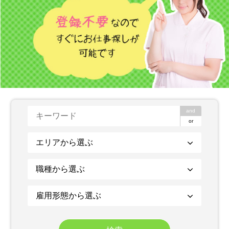
and
or