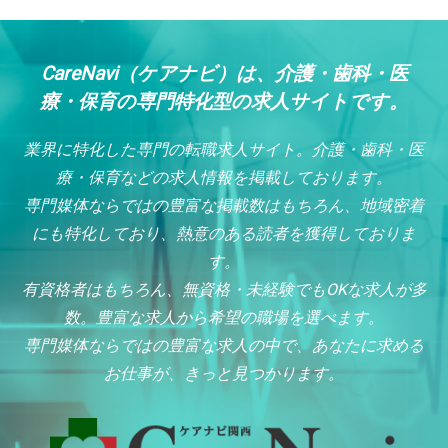
CareNavi（ケアナビ）は、介護・歯科・医
療・保育の専門特化型の求人サイトです。
業界に特化した専門の転職求人サイト。介護・歯科・医
療・保育などの求人情報を掲載しております。
専門媒体ならではの豊富な掲載数はもちろん、地域密着
にも特化しており、熱意のある読者を獲得しておりま
す。
有資格者はもちろん、無資格・未経験でもOKな求人が多
数。豊富な求人から希望の職場を選べます。
専門媒体ならではの豊富な求人の中で、あなたに求める
お仕事が、きっと見つかります。