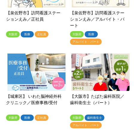
【泉佐野市】訪問看護ステー
【泉佐野市】訪問看護ステー
ションえみ／正社員
ションえみ／アルバイト・パ
ート
大阪府
医療
正社員
大阪府
医療
アルバイト・パート
【城東区】 いわた脳神経外科
【大阪市】たばた歯科医院／
クリニック／医療事務/受付
歯科衛生士（パート）
大阪府
医療
正社員
大阪府
歯科衛生士
アルバイト・パート