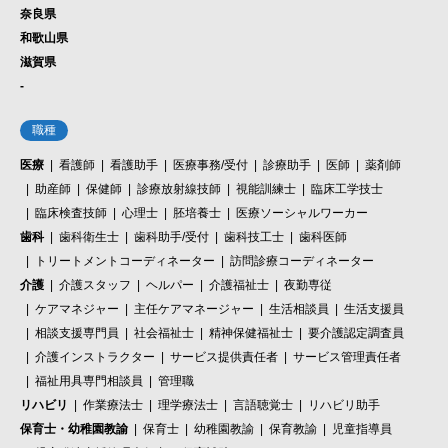
奈良県
和歌山県
滋賀県
-
職種
医療
看護師
看護助手
医療事務/受付
診療助手
医師
薬剤師
助産師
保健師
診療放射線技師
視能訓練士
臨床工学技士
臨床検査技師
心理士
胚培養士
医療ソーシャルワーカー
歯科
歯科衛生士
歯科助手/受付
歯科技工士
歯科医師
トリートメントコーディネーター
訪問診療コーディネーター
介護
介護スタッフ
ヘルパー
介護福祉士
夜勤専従
ケアマネジャー
主任ケアマネージャー
生活相談員
生活支援員
相談支援専門員
社会福祉士
精神保健福祉士
要介護認定調査員
介護インストラクター
サービス提供責任者
サービス管理責任者
福祉用具専門相談員
管理職
リハビリ
作業療法士
理学療法士
言語聴覚士
リハビリ助手
保育士・幼稚園教諭
保育士
幼稚園教諭
保育教諭
児童指導員