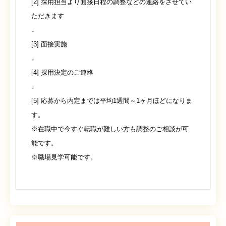
[2] 採用担当より面接日程の調整などの連絡をさせてい
ただきます
↓
[3] 面接実施
↓
[4] 採用決定のご連絡
↓
[5] 応募から内定までは平均1週間～1ヶ月ほどになりま
す。
※在職中で今すぐ転職が難しい方も調整のご相談が可
能です。
※職場見学可能です。
募集職種
募集職種
看護師（正社員）
看護師（パート）