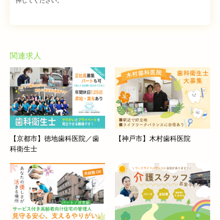
押してください。
GoogleMapを開く
＊学校行事による休日希望を考慮します。
選考プロセス
勤務地
[1] CareNavi関西の応募フォームよりご応募ください
兵庫県姫路市香寺町中仁野83－2
関連求人
↓
GoogleMapを開く
[2] 採用担当より面接日程の調整などの連絡をさせていただ
選考プロセス
きます
[1] CareNavi関西の応募フォームよりご応募ください
↓
↓
[3] 面接実施
[2] 採用担当より面接日程の調整などの連絡をさせていただ
↓
【京都市】徳地歯科医院／歯
【神戸市】木村歯科医院
きます
[4] 採用決定のご連絡
科衛生士
↓
↓
[3] 面接実施
[5] 応募から内定までは平均1週間～1ヶ月ほどになります。
↓
※在職中で今すぐ転職が難しい方も調整のご相談が可能で
[4] 採用決定のご連絡
す。
↓
※職場見学可能です。