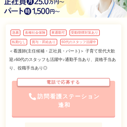
急募
各種社会保険
車通勤可
受動喫煙対策あり
転勤なし
賞与・昇給あり
60代のスタッフ活躍中
＜看護師(主任候補・正社員・パート)＞ 子育て世代大歓
迎♪60代のスタッフも活躍中♪通勤手当あり、資格手当あ
り、役職手当あり◎
電話で応募する
訪問看護ステーション
逢和