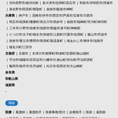
河内長野市/南河内群
泉大津市/忠岡町/高石市
和泉市/岸和田市/貝塚市
泉佐野市/田尻町/熊取町
泉南市/阪南市/岬町
兵庫県
神戸市
尼崎市/伊丹市/西宮市/芦屋市/宝塚市/川西市
明石市/稲美町/播磨町/加古川市/高砂市
姫路市/福崎町/市川町/神河町
三木市/小野市/加東市/加西市/西脇市/多可町/神崎郡
たつの市/太子町/相生市/赤穂市/上郡町/宍粟市/佐用町
篠山市/丹波市
朝来市/養父市/豊岡市/香美町/新温泉町
南あわじ市/洲本市/淡路市
猪名川町/三田市
京都府
京都市
木津川市/精華町/和束町/笠置町/南山城村
宇治市/城陽市/京田辺市/八幡市/久御山町/井出町/宇治田原町
亀岡市/南丹市/京丹波町
向日市/長岡京市/大山崎町
奈良県
和歌山県
滋賀県
-
職種
医療
看護師
看護助手
医療事務/受付
診療助手
医師
薬剤師