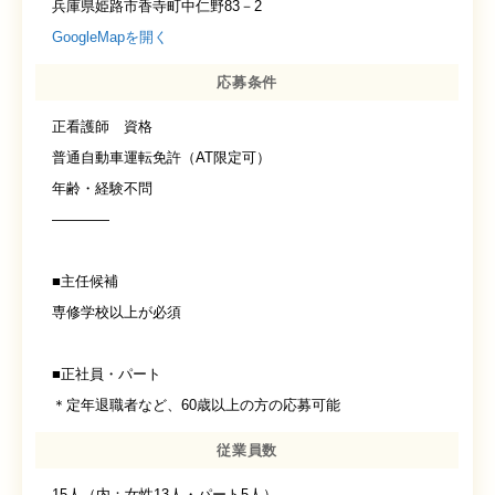
兵庫県姫路市香寺町中仁野83－2
GoogleMapを開く
応募条件
正看護師 資格
普通自動車運転免許（AT限定可）
年齢・経験不問
————
■主任候補
専修学校以上が必須
■正社員・パート
＊定年退職者など、60歳以上の方の応募可能
従業員数
15人（内：女性13人・パート5人）