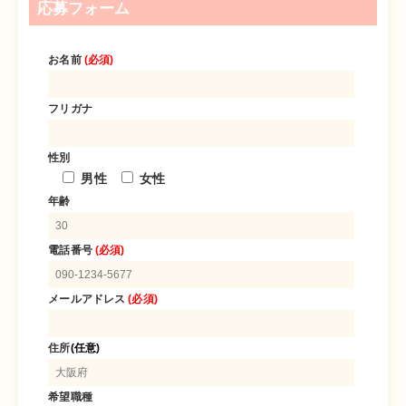
応募フォーム
仕事内容
仕事内容
在宅で療養されている方への訪問看護です。
在宅で療養されている方への訪問看護です。
お名前
(必須)
※未経験でも丁寧に指導しますので、安心して応募してくだ
※未経験でも丁寧に指導しますので、安心して応募してくだ
フリガナ
さい
さい
性別
試用期間あり
試用期間あり
男性
女性
※試用期間中も同条件
応募資格
年齢
応募資格
正看護師 資格
電話番号
(必須)
正看護師 資格
普通自転車運転免許（AT限定可）
普通自転車運転免許（AT限定可）
メールアドレス
(必須)
学歴・経験・年齢不問
年齢・経験・学歴不問
＊定年退職者など、60歳以上の方の応募可能
住所
(任意)
＊定年退職者など、60歳以上の方の応募可能
給与
希望職種
給与