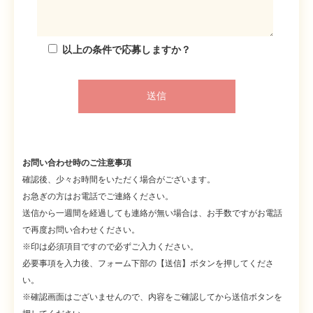
9:00〜17:15の間の3時間以上
転勤なし
休憩60分
社会保険各種完備
以上の条件で応募しますか？
6ヶ月経過後の年次有給休暇日数：3日
＊各種保険・年次有給休暇は法定通り
＊残業ほぼなし
勤務時間
＊勤務日数・就業時間・休日（土・日）は柔軟に対応できま
9:00〜17:15（休憩45分）
す。
＊残業ほぼなし
＊警報等諸事情発生時は、子連れ勤務可能です。
＊勤務条件は柔軟に対応できます。
＊小さなお子様がいても働きやすい環境を整えていきます。
お問い合わせ時のご注意事項
＊警報等諸事情発生時は、子連れ勤務可能です。
確認後、少々お時間をいただく場合がございます。
休日
＊小さなお子様がいても働きやすい環境を整えていきます。
お急ぎの方はお電話でご連絡ください。
週2日以上勤務〜OK
送信から一週間を経過しても連絡が無い場合は、お手数ですがお電話
休日
シフト表による（応相談）
で再度お問い合わせください。
※印は必須項目ですので必ずご入力ください。
シフト表による（応相談）
＊学校行事による休日希望を考慮します。
必要事項を入力後、フォーム下部の【送信】ボタンを押してくださ
年間休日105日
勤務地
い。
6ヶ月経過後の年次有給休暇日数：10日
※確認画面はございませんので、内容をご確認してから送信ボタンを
兵庫県姫路市香寺町中仁野83－2
＊希望休日（土・日）相談できます