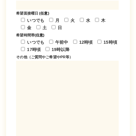
【時給】1,500円〜2,000円
【月給】250,000円～310,000円
給与備考
希望面接曜日
(任意)
いつでも
月
火
水
木
給与備考
※試用期間（2ヶ月）あり
金
土
日
【基本給】245,000円～300,000円
【時給】1,300円〜1,500円
希望時間帯
(任意)
いつでも
午前中
12時頃
15時頃
【手当】
待遇
17時頃
19時以降
資格手当 正看護師10,000円
その他（ご質問やご希望やPR等）
昇給あり（1時間あたり〜100円 前年度実績）
通勤手当あり（上限あり）／月額20,000円
オンコール手当 5,000円／月
自動車通勤可能
エンゼルケア手当 3,000円／回
受動喫煙対策あり
待遇
転勤なし
昇給あり（1月あたり〜5,000円 前年度実績）
雇用保険、労災保険
賞与（年2回／100,000円〜500,000円 前年度実績）
正社員登用あり（過去３年間で正社員登用の実績：３名）
通勤手当あり（上限あり）／月額20,000円
＊各種保険・年次有給休暇は法定通り
自動車通勤可能
勤務時間
受動喫煙対策あり