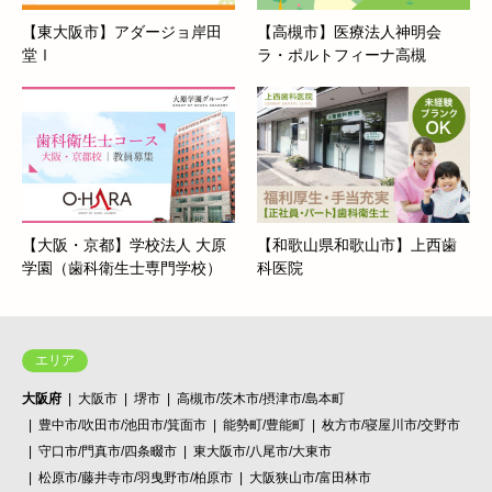
[5] 応募から内定までは平均1週間～1ヶ月ほどになります。
【東大阪市】アダージョ岸田
【高槻市】医療法人神明会
※在職中で今すぐ転職が難しい方も調整のご相談が可能で
堂Ⅰ
ラ・ポルトフィーナ高槻
す。
※職場見学可能です。
【大阪・京都】学校法人 大原
【和歌山県和歌山市】上西歯
学園（歯科衛生士専門学校）
科医院
エリア
大阪府
大阪市
堺市
高槻市/茨木市/摂津市/島本町
豊中市/吹田市/池田市/箕面市
能勢町/豊能町
枚方市/寝屋川市/交野市
守口市/門真市/四条畷市
東大阪市/八尾市/大東市
松原市/藤井寺市/羽曳野市/柏原市
大阪狭山市/富田林市