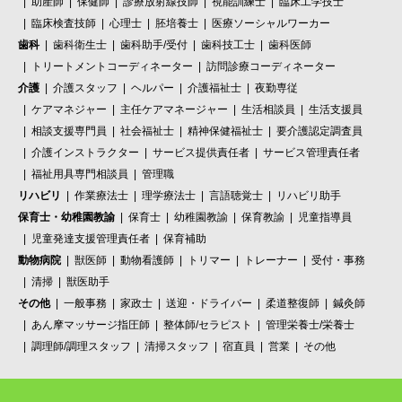
助産師
保健師
診療放射線技師
視能訓練士
臨床工学技士
臨床検査技師
心理士
胚培養士
医療ソーシャルワーカー
歯科
歯科衛生士
歯科助手/受付
歯科技工士
歯科医師
トリートメントコーディネーター
訪問診療コーディネーター
介護
介護スタッフ
ヘルパー
介護福祉士
夜勤専従
ケアマネジャー
主任ケアマネージャー
生活相談員
生活支援員
相談支援専門員
社会福祉士
精神保健福祉士
要介護認定調査員
介護インストラクター
サービス提供責任者
サービス管理責任者
福祉用具専門相談員
管理職
リハビリ
作業療法士
理学療法士
言語聴覚士
リハビリ助手
保育士・幼稚園教諭
保育士
幼稚園教諭
保育教諭
児童指導員
児童発達支援管理責任者
保育補助
動物病院
獣医師
動物看護師
トリマー
トレーナー
受付・事務
清掃
獣医助手
その他
一般事務
家政士
送迎・ドライバー
柔道整復師
鍼灸師
あん摩マッサージ指圧師
整体師/セラピスト
管理栄養士/栄養士
調理師/調理スタッフ
清掃スタッフ
宿直員
営業
その他