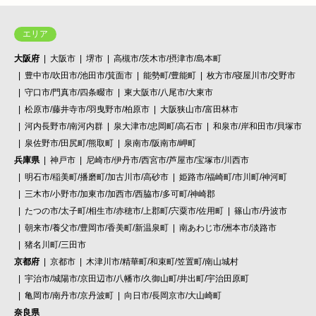
エリア
大阪府
大阪市
堺市
高槻市/茨木市/摂津市/島本町
豊中市/吹田市/池田市/箕面市
能勢町/豊能町
枚方市/寝屋川市/交野市
守口市/門真市/四条畷市
東大阪市/八尾市/大東市
松原市/藤井寺市/羽曳野市/柏原市
大阪狭山市/富田林市
河内長野市/南河内群
泉大津市/忠岡町/高石市
和泉市/岸和田市/貝塚市
泉佐野市/田尻町/熊取町
泉南市/阪南市/岬町
兵庫県
神戸市
尼崎市/伊丹市/西宮市/芦屋市/宝塚市/川西市
明石市/稲美町/播磨町/加古川市/高砂市
姫路市/福崎町/市川町/神河町
三木市/小野市/加東市/加西市/西脇市/多可町/神崎郡
たつの市/太子町/相生市/赤穂市/上郡町/宍粟市/佐用町
篠山市/丹波市
朝来市/養父市/豊岡市/香美町/新温泉町
南あわじ市/洲本市/淡路市
猪名川町/三田市
京都府
京都市
木津川市/精華町/和束町/笠置町/南山城村
宇治市/城陽市/京田辺市/八幡市/久御山町/井出町/宇治田原町
亀岡市/南丹市/京丹波町
向日市/長岡京市/大山崎町
奈良県