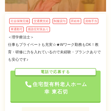
社会保険完備
交通費支給
制服貸与
昇給有
資格手当
車通勤可
感染症対策あり
＜理学療法士＞
仕事もプライベートも充実☆★Wワーク勤務もOK！教
育・研修に力を入れているので未経験・ブランクありで
も安心です♪
電話で応募する
住宅型有料老人ホーム
幸 東石切