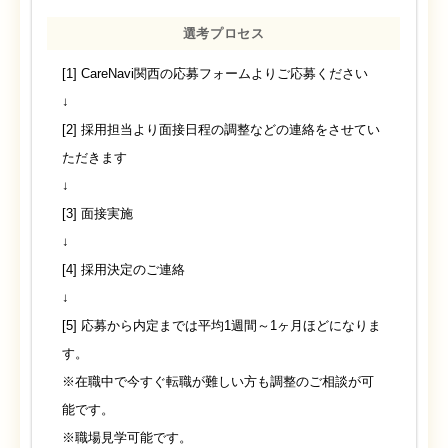
選考プロセス
[1] CareNavi関西の応募フォームよりご応募ください
↓
[2] 採用担当より面接日程の調整などの連絡をさせてい
ただきます
↓
[3] 面接実施
↓
[4] 採用決定のご連絡
↓
[5] 応募から内定までは平均1週間～1ヶ月ほどになりま
す。
※在職中で今すぐ転職が難しい方も調整のご相談が可
能です。
※職場見学可能です。