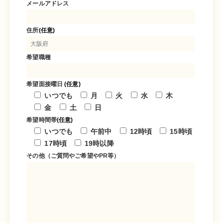
メールアドレス
住所
(任意)
希望職種
希望面接曜日
(任意)
いつでも
月
火
水
木
金
土
日
希望時間帯
(任意)
いつでも
午前中
12時頃
15時頃
17時頃
19時以降
その他（ご質問やご希望やPR等）