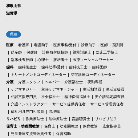
和歌山県
滋賀県
-
職種
医療
看護師
看護助手
医療事務/受付
診療助手
医師
薬剤師
助産師
保健師
診療放射線技師
視能訓練士
臨床工学技士
臨床検査技師
心理士
胚培養士
医療ソーシャルワーカー
歯科
歯科衛生士
歯科助手/受付
歯科技工士
歯科医師
トリートメントコーディネーター
訪問診療コーディネーター
介護
介護スタッフ
ヘルパー
介護福祉士
夜勤専従
ケアマネジャー
主任ケアマネージャー
生活相談員
生活支援員
相談支援専門員
社会福祉士
精神保健福祉士
要介護認定調査員
介護インストラクター
サービス提供責任者
サービス管理責任者
福祉用具専門相談員
管理職
リハビリ
作業療法士
理学療法士
言語聴覚士
リハビリ助手
保育士・幼稚園教諭
保育士
幼稚園教諭
保育教諭
児童指導員
児童発達支援管理責任者
保育補助