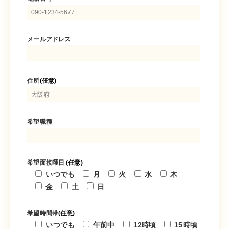
メールアドレス
住所
(任意)
希望職種
希望面接曜日
(任意)
いつでも
月
火
水
木
金
土
日
希望時間帯
(任意)
いつでも
午前中
12時頃
15時頃