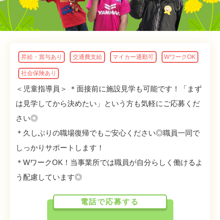
昇給・賞与あり
交通費支給
マイカー通勤可
WワークOK
社会保険あり
＜児童指導員＞ ＊面接前に施設見学も可能です！「まず
は見学してから決めたい」という方も気軽にご応募くだ
さい◎
＊久しぶりの職場復帰でもご安心ください◎職員一同で
しっかりサポートします！
＊WワークOK！当事業所では職員が自分らしく働けるよ
う配慮しています◎
電話で応募する