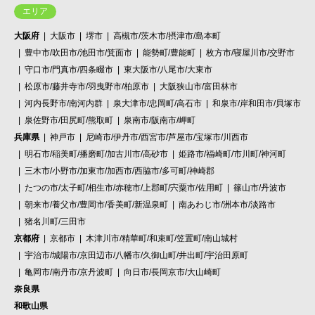
エリア
大阪府
大阪市
堺市
高槻市/茨木市/摂津市/島本町
豊中市/吹田市/池田市/箕面市
能勢町/豊能町
枚方市/寝屋川市/交野市
守口市/門真市/四条畷市
東大阪市/八尾市/大東市
松原市/藤井寺市/羽曳野市/柏原市
大阪狭山市/富田林市
河内長野市/南河内群
泉大津市/忠岡町/高石市
和泉市/岸和田市/貝塚市
泉佐野市/田尻町/熊取町
泉南市/阪南市/岬町
兵庫県
神戸市
尼崎市/伊丹市/西宮市/芦屋市/宝塚市/川西市
明石市/稲美町/播磨町/加古川市/高砂市
姫路市/福崎町/市川町/神河町
三木市/小野市/加東市/加西市/西脇市/多可町/神崎郡
たつの市/太子町/相生市/赤穂市/上郡町/宍粟市/佐用町
篠山市/丹波市
朝来市/養父市/豊岡市/香美町/新温泉町
南あわじ市/洲本市/淡路市
猪名川町/三田市
京都府
京都市
木津川市/精華町/和束町/笠置町/南山城村
宇治市/城陽市/京田辺市/八幡市/久御山町/井出町/宇治田原町
亀岡市/南丹市/京丹波町
向日市/長岡京市/大山崎町
奈良県
和歌山県