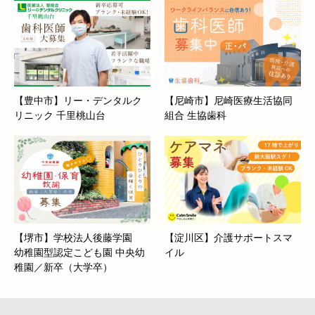
【豊中市】リー・デンタルク
【尼崎市】尼崎医療生活協同
リニック 千里桃山台
組合 生協歯科
【堺市】学校法人後藤学園
【淀川区】介護サポートスマ
幼稚園型認定こども園 中央幼
イル
稚園／新卒（大学卒）