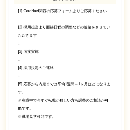
[1] CareNavi関西の応募フォームよりご応募ください
↓
[2] 採用担当より面接日程の調整などの連絡をさせてい
ただきます
↓
[3] 面接実施
↓
[4] 採用決定のご連絡
↓
[5] 応募から内定までは平均1週間～1ヶ月ほどになりま
す。
※在職中で今すぐ転職が難しい方も調整のご相談が可
能です。
※職場見学可能です。