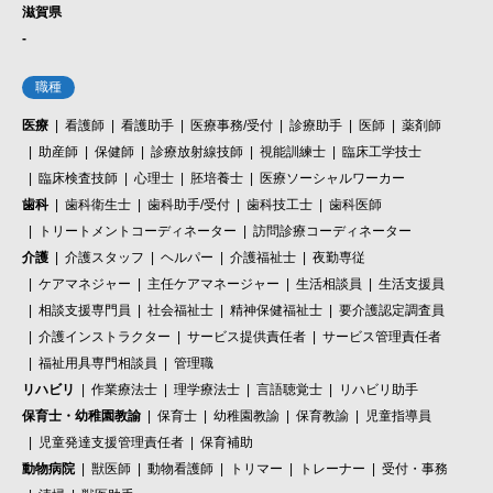
滋賀県
-
職種
医療
看護師
看護助手
医療事務/受付
診療助手
医師
薬剤師
助産師
保健師
診療放射線技師
視能訓練士
臨床工学技士
臨床検査技師
心理士
胚培養士
医療ソーシャルワーカー
歯科
歯科衛生士
歯科助手/受付
歯科技工士
歯科医師
トリートメントコーディネーター
訪問診療コーディネーター
介護
介護スタッフ
ヘルパー
介護福祉士
夜勤専従
ケアマネジャー
主任ケアマネージャー
生活相談員
生活支援員
相談支援専門員
社会福祉士
精神保健福祉士
要介護認定調査員
介護インストラクター
サービス提供責任者
サービス管理責任者
福祉用具専門相談員
管理職
リハビリ
作業療法士
理学療法士
言語聴覚士
リハビリ助手
保育士・幼稚園教諭
保育士
幼稚園教諭
保育教諭
児童指導員
児童発達支援管理責任者
保育補助
動物病院
獣医師
動物看護師
トリマー
トレーナー
受付・事務