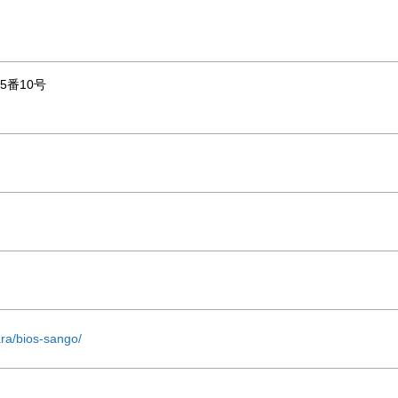
5番10号
nara/bios-sango/