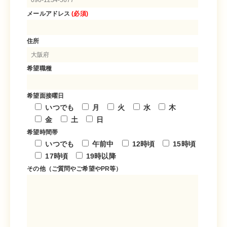
メールアドレス
(必須)
住所
希望職種
希望面接曜日
いつでも
月
火
水
木
金
土
日
希望時間帯
いつでも
午前中
12時頃
15時頃
17時頃
19時以降
その他（ご質問やご希望やPR等）