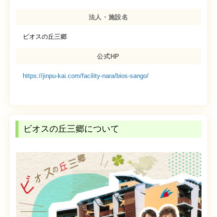
法人・施設名
ビオスの丘三郷
公式HP
https://jinpu-kai.com/facility-nara/bios-sango/
ビオスの丘三郷について