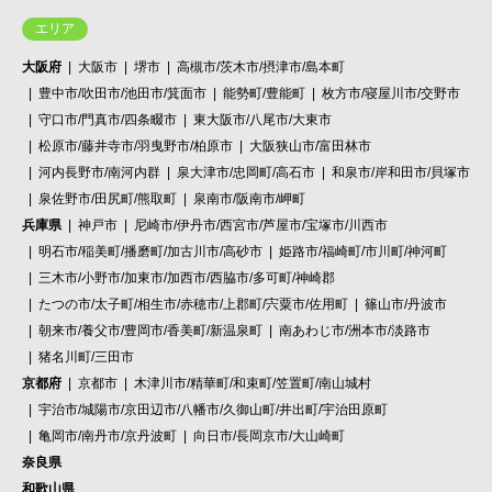
エリア
大阪府
大阪市
堺市
高槻市/茨木市/摂津市/島本町
豊中市/吹田市/池田市/箕面市
能勢町/豊能町
枚方市/寝屋川市/交野市
守口市/門真市/四条畷市
東大阪市/八尾市/大東市
松原市/藤井寺市/羽曳野市/柏原市
大阪狭山市/富田林市
河内長野市/南河内群
泉大津市/忠岡町/高石市
和泉市/岸和田市/貝塚市
泉佐野市/田尻町/熊取町
泉南市/阪南市/岬町
兵庫県
神戸市
尼崎市/伊丹市/西宮市/芦屋市/宝塚市/川西市
明石市/稲美町/播磨町/加古川市/高砂市
姫路市/福崎町/市川町/神河町
三木市/小野市/加東市/加西市/西脇市/多可町/神崎郡
たつの市/太子町/相生市/赤穂市/上郡町/宍粟市/佐用町
篠山市/丹波市
朝来市/養父市/豊岡市/香美町/新温泉町
南あわじ市/洲本市/淡路市
猪名川町/三田市
京都府
京都市
木津川市/精華町/和束町/笠置町/南山城村
宇治市/城陽市/京田辺市/八幡市/久御山町/井出町/宇治田原町
亀岡市/南丹市/京丹波町
向日市/長岡京市/大山崎町
奈良県
和歌山県