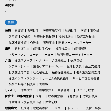
滋賀県
-
職種
医療
看護師
看護助手
医療事務/受付
診療助手
医師
薬剤師
助産師
保健師
診療放射線技師
視能訓練士
臨床工学技士
臨床検査技師
心理士
胚培養士
医療ソーシャルワーカー
歯科
歯科衛生士
歯科助手/受付
歯科技工士
歯科医師
トリートメントコーディネーター
訪問診療コーディネーター
介護
介護スタッフ
ヘルパー
介護福祉士
夜勤専従
ケアマネジャー
主任ケアマネージャー
生活相談員
生活支援員
相談支援専門員
社会福祉士
精神保健福祉士
要介護認定調査員
介護インストラクター
サービス提供責任者
サービス管理責任者
福祉用具専門相談員
管理職
リハビリ
作業療法士
理学療法士
言語聴覚士
リハビリ助手
保育士・幼稚園教諭
保育士
幼稚園教諭
保育教諭
児童指導員
児童発達支援管理責任者
保育補助
動物病院
獣医師
動物看護師
トリマー
トレーナー
受付・事務