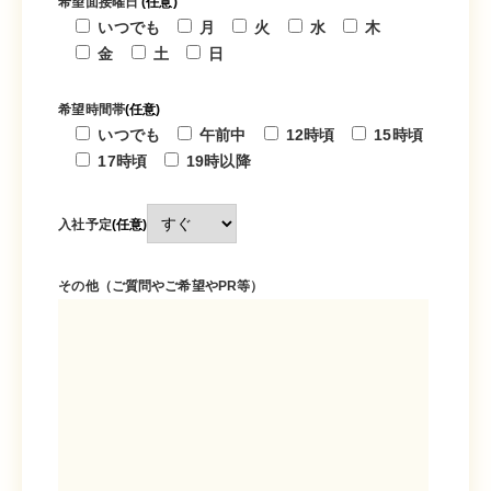
希望面接曜日
(任意)
いつでも
月
火
水
木
金
土
日
希望時間帯
(任意)
いつでも
午前中
12時頃
15時頃
17時頃
19時以降
入社予定
(任意)
その他（ご質問やご希望やPR等）