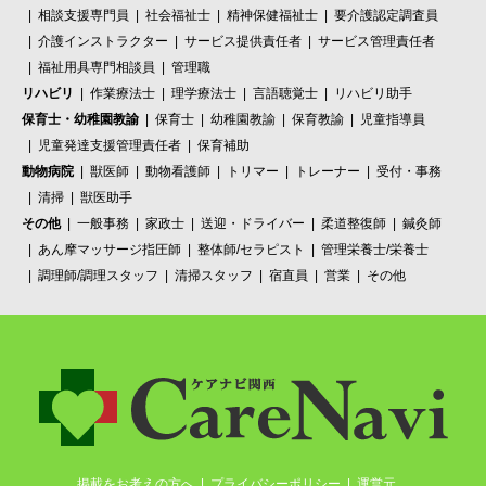
相談支援専門員
社会福祉士
精神保健福祉士
要介護認定調査員
介護インストラクター
サービス提供責任者
サービス管理責任者
福祉用具専門相談員
管理職
リハビリ
作業療法士
理学療法士
言語聴覚士
リハビリ助手
保育士・幼稚園教諭
保育士
幼稚園教諭
保育教諭
児童指導員
児童発達支援管理責任者
保育補助
動物病院
獣医師
動物看護師
トリマー
トレーナー
受付・事務
清掃
獣医助手
その他
一般事務
家政士
送迎・ドライバー
柔道整復師
鍼灸師
あん摩マッサージ指圧師
整体師/セラピスト
管理栄養士/栄養士
調理師/調理スタッフ
清掃スタッフ
宿直員
営業
その他
掲載をお考えの方へ
プライバシーポリシー
運営元