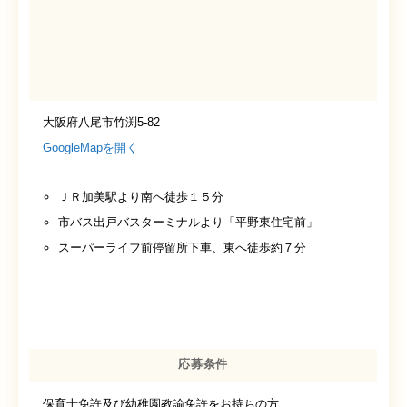
大阪府八尾市竹渕5-82
GoogleMapを開く
ＪＲ加美駅より南へ徒歩１５分
市バス出戸バスターミナルより「平野東住宅前」
スーパーライフ前停留所下車、東へ徒歩約７分
応募条件
保育士免許及び幼稚園教諭免許をお持ちの方