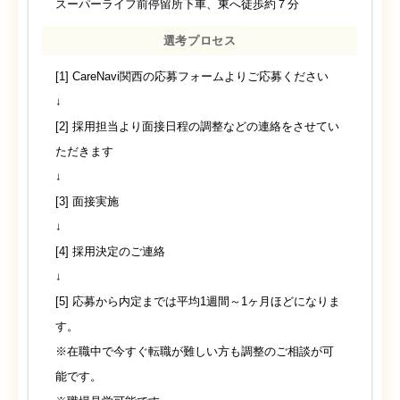
スーパーライフ前停留所下車、東へ徒歩約７分
選考プロセス
[1] CareNavi関西の応募フォームよりご応募ください
↓
[2] 採用担当より面接日程の調整などの連絡をさせてい
ただきます
↓
[3] 面接実施
↓
[4] 採用決定のご連絡
↓
[5] 応募から内定までは平均1週間～1ヶ月ほどになりま
す。
※在職中で今すぐ転職が難しい方も調整のご相談が可
能です。