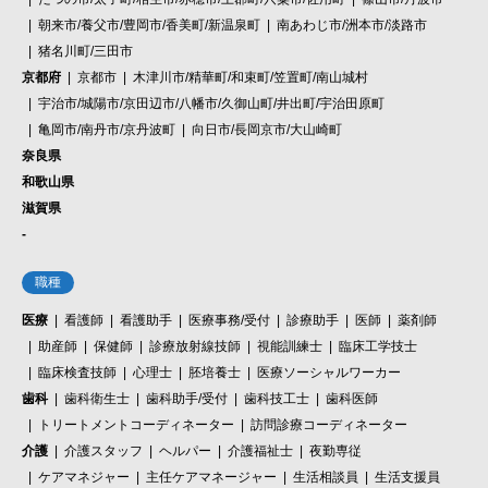
朝来市/養父市/豊岡市/香美町/新温泉町
南あわじ市/洲本市/淡路市
猪名川町/三田市
京都府
京都市
木津川市/精華町/和束町/笠置町/南山城村
宇治市/城陽市/京田辺市/八幡市/久御山町/井出町/宇治田原町
亀岡市/南丹市/京丹波町
向日市/長岡京市/大山崎町
奈良県
和歌山県
滋賀県
-
職種
医療
看護師
看護助手
医療事務/受付
診療助手
医師
薬剤師
助産師
保健師
診療放射線技師
視能訓練士
臨床工学技士
臨床検査技師
心理士
胚培養士
医療ソーシャルワーカー
歯科
歯科衛生士
歯科助手/受付
歯科技工士
歯科医師
トリートメントコーディネーター
訪問診療コーディネーター
介護
介護スタッフ
ヘルパー
介護福祉士
夜勤専従
ケアマネジャー
主任ケアマネージャー
生活相談員
生活支援員