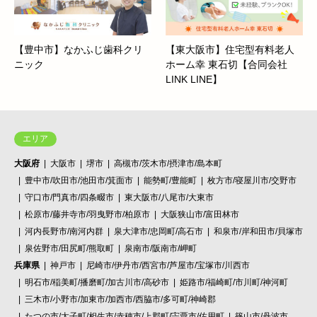
【豊中市】なかふじ歯科クリ
【東大阪市】住宅型有料老人
ニック
ホーム幸 東石切【合同会社
LINK LINE】
エリア
大阪府
大阪市
堺市
高槻市/茨木市/摂津市/島本町
豊中市/吹田市/池田市/箕面市
能勢町/豊能町
枚方市/寝屋川市/交野市
守口市/門真市/四条畷市
東大阪市/八尾市/大東市
松原市/藤井寺市/羽曳野市/柏原市
大阪狭山市/富田林市
河内長野市/南河内群
泉大津市/忠岡町/高石市
和泉市/岸和田市/貝塚市
泉佐野市/田尻町/熊取町
泉南市/阪南市/岬町
兵庫県
神戸市
尼崎市/伊丹市/西宮市/芦屋市/宝塚市/川西市
明石市/稲美町/播磨町/加古川市/高砂市
姫路市/福崎町/市川町/神河町
三木市/小野市/加東市/加西市/西脇市/多可町/神崎郡
たつの市/太子町/相生市/赤穂市/上郡町/宍粟市/佐用町
篠山市/丹波市