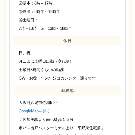
②基本：8時～17時
③遅出：9時半～18時半
④土曜日：
7時～13時 or 13時～18時半
休日
日、祝
月二回は土曜日出勤（交代制）
土曜日5時間くらいの勤務
GW・お盆・年末年始はカレンダー通りです
勤務地
大阪府八尾市竹渕5-82
GoogleMapを開く
ＪＲ加美駅より南へ徒歩１５分
市バス出戸バスターミナルより「平野東住宅前」