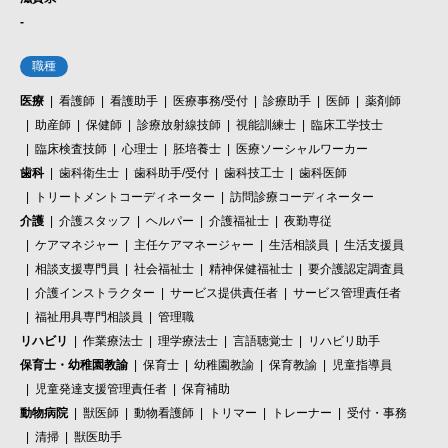
-
職種
医療
看護師
看護助手
医療事務/受付
診療助手
医師
薬剤師
助産師
保健師
診療放射線技師
視能訓練士
臨床工学技士
臨床検査技師
心理士
胚培養士
医療ソーシャルワーカー
歯科
歯科衛生士
歯科助手/受付
歯科技工士
歯科医師
トリートメントコーディネーター
訪問診療コーディネーター
介護
介護スタッフ
ヘルパー
介護福祉士
夜勤専従
ケアマネジャー
主任ケアマネージャー
生活相談員
生活支援員
相談支援専門員
社会福祉士
精神保健福祉士
要介護認定調査員
介護インストラクター
サービス提供責任者
サービス管理責任者
福祉用具専門相談員
管理職
リハビリ
作業療法士
理学療法士
言語聴覚士
リハビリ助手
保育士・幼稚園教諭
保育士
幼稚園教諭
保育教諭
児童指導員
児童発達支援管理責任者
保育補助
動物病院
獣医師
動物看護師
トリマー
トレーナー
受付・事務
清掃
獣医助手