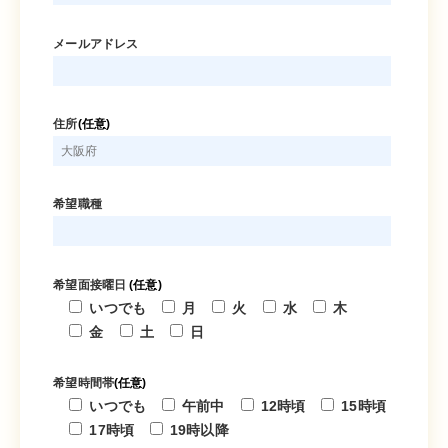
メールアドレス
住所
(任意)
希望職種
希望面接曜日
(任意)
いつでも
月
火
水
木
金
土
日
希望時間帯
(任意)
いつでも
午前中
12時頃
15時頃
17時頃
19時以降