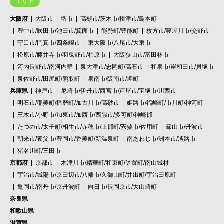
エリア
大阪府
大阪市
堺市
高槻市/茨木市/摂津市/島本町
豊中市/吹田市/池田市/箕面市
能勢町/豊能町
枚方市/寝屋川市/交野市
守口市/門真市/四条畷市
東大阪市/八尾市/大東市
松原市/藤井寺市/羽曳野市/柏原市
大阪狭山市/富田林市
河内長野市/南河内群
泉大津市/忠岡町/高石市
和泉市/岸和田市/貝塚市
泉佐野市/田尻町/熊取町
泉南市/阪南市/岬町
兵庫県
神戸市
尼崎市/伊丹市/西宮市/芦屋市/宝塚市/川西市
明石市/稲美町/播磨町/加古川市/高砂市
姫路市/福崎町/市川町/神河町
三木市/小野市/加東市/加西市/西脇市/多可町/神崎郡
たつの市/太子町/相生市/赤穂市/上郡町/宍粟市/佐用町
篠山市/丹波市
朝来市/養父市/豊岡市/香美町/新温泉町
南あわじ市/洲本市/淡路市
猪名川町/三田市
京都府
京都市
木津川市/精華町/和束町/笠置町/南山城村
宇治市/城陽市/京田辺市/八幡市/久御山町/井出町/宇治田原町
亀岡市/南丹市/京丹波町
向日市/長岡京市/大山崎町
奈良県
和歌山県
滋賀県