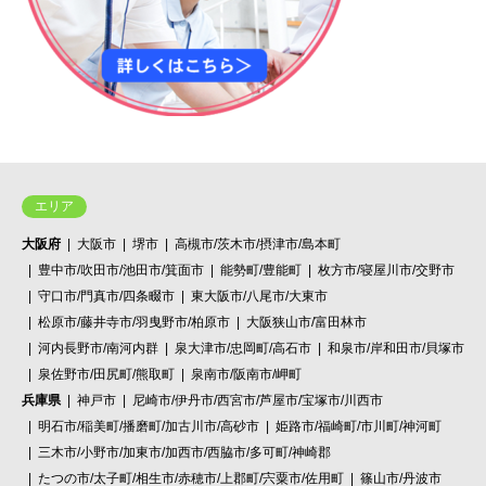
エリア
大阪府
大阪市
堺市
高槻市/茨木市/摂津市/島本町
豊中市/吹田市/池田市/箕面市
能勢町/豊能町
枚方市/寝屋川市/交野市
守口市/門真市/四条畷市
東大阪市/八尾市/大東市
松原市/藤井寺市/羽曳野市/柏原市
大阪狭山市/富田林市
河内長野市/南河内群
泉大津市/忠岡町/高石市
和泉市/岸和田市/貝塚市
泉佐野市/田尻町/熊取町
泉南市/阪南市/岬町
兵庫県
神戸市
尼崎市/伊丹市/西宮市/芦屋市/宝塚市/川西市
明石市/稲美町/播磨町/加古川市/高砂市
姫路市/福崎町/市川町/神河町
三木市/小野市/加東市/加西市/西脇市/多可町/神崎郡
たつの市/太子町/相生市/赤穂市/上郡町/宍粟市/佐用町
篠山市/丹波市