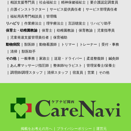
相談支援専門員
社会福祉士
精神保健福祉士
要介護認定調査員
介護インストラクター
サービス提供責任者
サービス管理責任者
福祉用具専門相談員
管理職
リハビリ
作業療法士
理学療法士
言語聴覚士
リハビリ助手
保育士・幼稚園教諭
保育士
幼稚園教諭
保育教諭
児童指導員
児童発達支援管理責任者
保育補助
動物病院
獣医師
動物看護師
トリマー
トレーナー
受付・事務
清掃
獣医助手
その他
一般事務
家政士
送迎・ドライバー
柔道整復師
鍼灸師
あん摩マッサージ指圧師
整体師/セラピスト
管理栄養士/栄養士
調理師/調理スタッフ
清掃スタッフ
宿直員
営業
その他
掲載をお考えの方へ
プライバシーポリシー
運営元