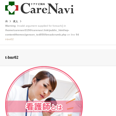
求人
Warning
: Invalid argument supplied for foreach() in
/home/carenavi3150/carenavi.link/public_html/wp-
content/themes/gensen_tcd050/breadcrumb.php
on line
94
t-bnr02
t-bnr02