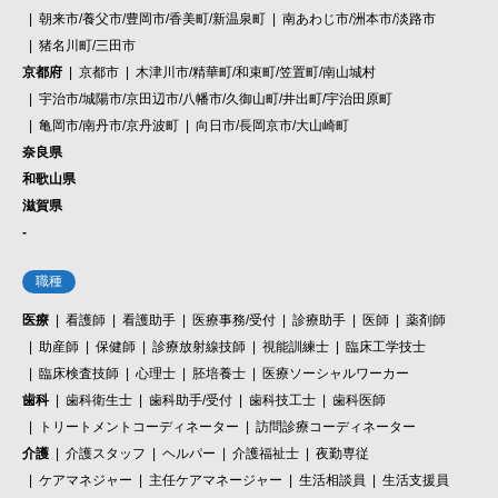
朝来市/養父市/豊岡市/香美町/新温泉町
南あわじ市/洲本市/淡路市
猪名川町/三田市
京都府
京都市
木津川市/精華町/和束町/笠置町/南山城村
宇治市/城陽市/京田辺市/八幡市/久御山町/井出町/宇治田原町
亀岡市/南丹市/京丹波町
向日市/長岡京市/大山崎町
奈良県
和歌山県
滋賀県
-
職種
医療
看護師
看護助手
医療事務/受付
診療助手
医師
薬剤師
助産師
保健師
診療放射線技師
視能訓練士
臨床工学技士
臨床検査技師
心理士
胚培養士
医療ソーシャルワーカー
歯科
歯科衛生士
歯科助手/受付
歯科技工士
歯科医師
トリートメントコーディネーター
訪問診療コーディネーター
介護
介護スタッフ
ヘルパー
介護福祉士
夜勤専従
ケアマネジャー
主任ケアマネージャー
生活相談員
生活支援員