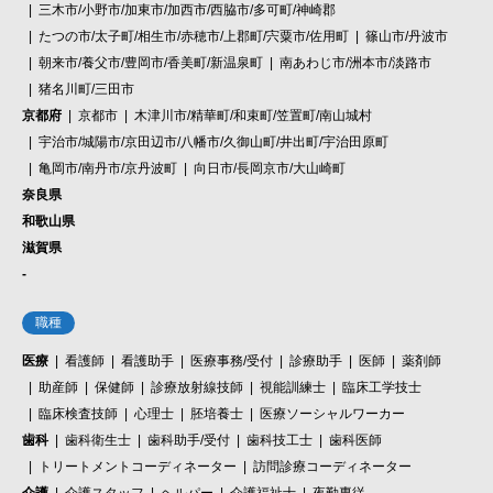
三木市/小野市/加東市/加西市/西脇市/多可町/神崎郡
たつの市/太子町/相生市/赤穂市/上郡町/宍粟市/佐用町
篠山市/丹波市
朝来市/養父市/豊岡市/香美町/新温泉町
南あわじ市/洲本市/淡路市
猪名川町/三田市
京都府
京都市
木津川市/精華町/和束町/笠置町/南山城村
宇治市/城陽市/京田辺市/八幡市/久御山町/井出町/宇治田原町
亀岡市/南丹市/京丹波町
向日市/長岡京市/大山崎町
奈良県
和歌山県
滋賀県
-
職種
医療
看護師
看護助手
医療事務/受付
診療助手
医師
薬剤師
助産師
保健師
診療放射線技師
視能訓練士
臨床工学技士
臨床検査技師
心理士
胚培養士
医療ソーシャルワーカー
歯科
歯科衛生士
歯科助手/受付
歯科技工士
歯科医師
トリートメントコーディネーター
訪問診療コーディネーター
介護
介護スタッフ
ヘルパー
介護福祉士
夜勤専従