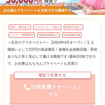
昇給・賞与あり
インセンティブあり
各種手当あり
バイク・車通勤OK
退職金制度あり
社会保険完備
＜主任ケアマネージャー＞【2024年4月オープン！】入
職祝いとして3万円の祝金贈呈！各種社会保険完備・昇給
ありなど長く安心して働ける職場です♪週休2日制ですの
で、お仕事はもちろんプライベートも充実◎
電話で応募する
訪問看護ステーション
そら