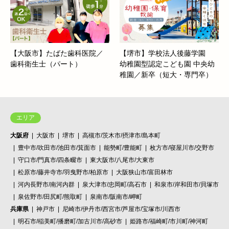
【大阪市】たばた歯科医院／
【堺市】学校法人後藤学園
歯科衛生士（パート）
幼稚園型認定こども園 中央幼
稚園／新卒（短大・専門卒）
エリア
大阪府
大阪市
堺市
高槻市/茨木市/摂津市/島本町
豊中市/吹田市/池田市/箕面市
能勢町/豊能町
枚方市/寝屋川市/交野市
守口市/門真市/四条畷市
東大阪市/八尾市/大東市
松原市/藤井寺市/羽曳野市/柏原市
大阪狭山市/富田林市
河内長野市/南河内群
泉大津市/忠岡町/高石市
和泉市/岸和田市/貝塚市
泉佐野市/田尻町/熊取町
泉南市/阪南市/岬町
兵庫県
神戸市
尼崎市/伊丹市/西宮市/芦屋市/宝塚市/川西市
明石市/稲美町/播磨町/加古川市/高砂市
姫路市/福崎町/市川町/神河町