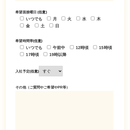
希望面接曜日
(任意)
いつでも
月
火
水
木
金
土
日
希望時間帯
(任意)
いつでも
午前中
12時頃
15時頃
17時頃
19時以降
入社予定
(任意)
その他（ご質問やご希望やPR等）