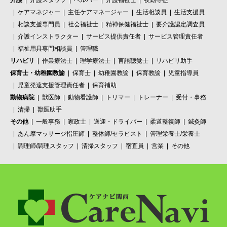
ケアマネジャー
主任ケアマネージャー
生活相談員
生活支援員
相談支援専門員
社会福祉士
精神保健福祉士
要介護認定調査員
介護インストラクター
サービス提供責任者
サービス管理責任者
福祉用具専門相談員
管理職
リハビリ
作業療法士
理学療法士
言語聴覚士
リハビリ助手
保育士・幼稚園教諭
保育士
幼稚園教諭
保育教諭
児童指導員
児童発達支援管理責任者
保育補助
動物病院
獣医師
動物看護師
トリマー
トレーナー
受付・事務
清掃
獣医助手
その他
一般事務
家政士
送迎・ドライバー
柔道整復師
鍼灸師
あん摩マッサージ指圧師
整体師/セラピスト
管理栄養士/栄養士
調理師/調理スタッフ
清掃スタッフ
宿直員
営業
その他