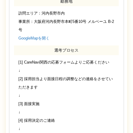
勤務地
訪問エリア：河内長野市内
事業所：大阪府河内長野市本町5番10号 メルベーユ B-2
号
GoogleMapを開く
選考プロセス
[1] CareNavi関西の応募フォームよりご応募ください
↓
[2] 採用担当より面接日程の調整などの連絡をさせてい
ただきます
↓
[3] 面接実施
↓
[4] 採用決定のご連絡
↓