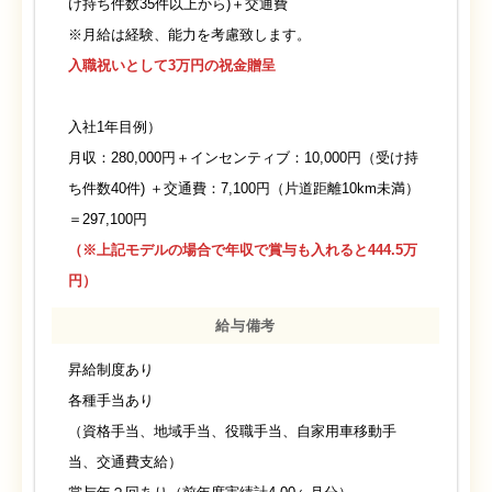
け持ち件数35件以上から)＋交通費
※月給は経験、能力を考慮致します。
入職祝いとして3万円の祝金贈呈
入社1年目例）
月収：280,000円＋インセンティブ：10,000円（受け持
ち件数40件) ＋交通費：7,100円（片道距離10km未満）
＝297,100円
（※上記モデルの場合で年収で賞与も入れると444.5万
円）
給与備考
昇給制度あり
各種手当あり
（資格手当、地域手当、役職手当、自家用車移動手
当、交通費支給）