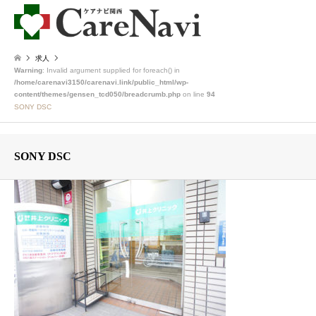
求人
Warning
: Invalid argument supplied for foreach() in
/home/carenavi3150/carenavi.link/public_html/wp-
content/themes/gensen_tcd050/breadcrumb.php
on line
94
SONY DSC
SONY DSC