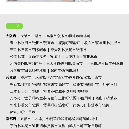
エリア
大阪府
大阪市
堺市
高槻市/茨木市/摂津市/島本町
豊中市/吹田市/池田市/箕面市
能勢町/豊能町
枚方市/寝屋川市/交野市
守口市/門真市/四条畷市
東大阪市/八尾市/大東市
松原市/藤井寺市/羽曳野市/柏原市
大阪狭山市/富田林市
河内長野市/南河内群
泉大津市/忠岡町/高石市
和泉市/岸和田市/貝塚市
泉佐野市/田尻町/熊取町
泉南市/阪南市/岬町
兵庫県
神戸市
尼崎市/伊丹市/西宮市/芦屋市/宝塚市/川西市
明石市/稲美町/播磨町/加古川市/高砂市
姫路市/福崎町/市川町/神河町
三木市/小野市/加東市/加西市/西脇市/多可町/神崎郡
たつの市/太子町/相生市/赤穂市/上郡町/宍粟市/佐用町
篠山市/丹波市
朝来市/養父市/豊岡市/香美町/新温泉町
南あわじ市/洲本市/淡路市
猪名川町/三田市
京都府
京都市
木津川市/精華町/和束町/笠置町/南山城村
宇治市/城陽市/京田辺市/八幡市/久御山町/井出町/宇治田原町