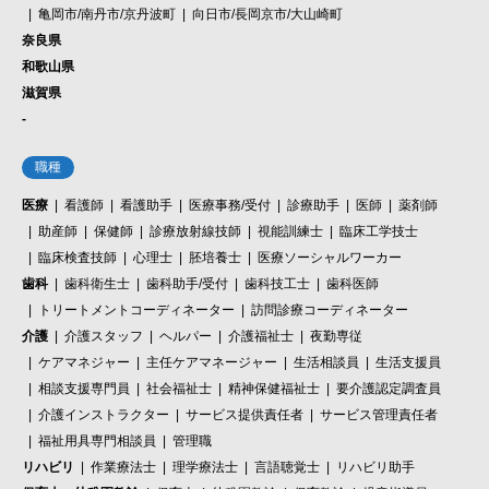
亀岡市/南丹市/京丹波町
向日市/長岡京市/大山崎町
奈良県
和歌山県
滋賀県
-
職種
医療
看護師
看護助手
医療事務/受付
診療助手
医師
薬剤師
助産師
保健師
診療放射線技師
視能訓練士
臨床工学技士
臨床検査技師
心理士
胚培養士
医療ソーシャルワーカー
歯科
歯科衛生士
歯科助手/受付
歯科技工士
歯科医師
トリートメントコーディネーター
訪問診療コーディネーター
介護
介護スタッフ
ヘルパー
介護福祉士
夜勤専従
ケアマネジャー
主任ケアマネージャー
生活相談員
生活支援員
相談支援専門員
社会福祉士
精神保健福祉士
要介護認定調査員
介護インストラクター
サービス提供責任者
サービス管理責任者
福祉用具専門相談員
管理職
リハビリ
作業療法士
理学療法士
言語聴覚士
リハビリ助手