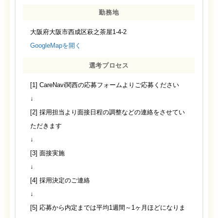
勤務地
大阪府大阪市西成区萩之茶屋1-4-2
GoogleMapを開く
選考プロセス
[1] CareNavi関西の応募フォームよりご応募ください
↓
[2] 採用担当より面接日程の調整などの連絡をさせてい
ただきます
↓
[3] 面接実施
↓
[4] 採用決定のご連絡
↓
[5] 応募から内定までは平均1週間～1ヶ月ほどになりま