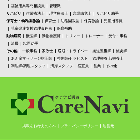
福祉用具専門相談員
管理職
リハビリ
作業療法士
理学療法士
言語聴覚士
リハビリ助手
保育士・幼稚園教諭
保育士
幼稚園教諭
保育教諭
児童指導員
児童発達支援管理責任者
保育補助
動物病院
獣医師
動物看護師
トリマー
トレーナー
受付・事務
清掃
獣医助手
その他
一般事務
家政士
送迎・ドライバー
柔道整復師
鍼灸師
あん摩マッサージ指圧師
整体師/セラピスト
管理栄養士/栄養士
調理師/調理スタッフ
清掃スタッフ
宿直員
営業
その他
掲載をお考えの方へ
プライバシーポリシー
運営元