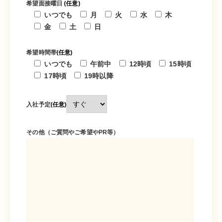
希望面接曜日
(任意)
いつでも
月
火
水
木
金
土
日
希望時間帯
(任意)
いつでも
午前中
12時頃
15時頃
17時頃
19時以降
入社予定
(任意)
その他（ご質問やご希望やPR等）