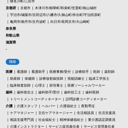
猪名川町/三田市
京都府
京都市
木津川市/精華町/和束町/笠置町/南山城村
宇治市/城陽市/京田辺市/八幡市/久御山町/井出町/宇治田原町
亀岡市/南丹市/京丹波町
向日市/長岡京市/大山崎町
奈良県
和歌山県
滋賀県
-
職種
医療
看護師
看護助手
医療事務/受付
診療助手
医師
薬剤師
助産師
保健師
診療放射線技師
視能訓練士
臨床工学技士
臨床検査技師
心理士
胚培養士
医療ソーシャルワーカー
歯科
歯科衛生士
歯科助手/受付
歯科技工士
歯科医師
トリートメントコーディネーター
訪問診療コーディネーター
介護
介護スタッフ
ヘルパー
介護福祉士
夜勤専従
ケアマネジャー
主任ケアマネージャー
生活相談員
生活支援員
相談支援専門員
社会福祉士
精神保健福祉士
要介護認定調査員
介護インストラクター
サービス提供責任者
サービス管理責任者