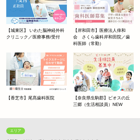
【城東区】 いわた脳神経外科
【岸和田市】医療法人倖和
クリニック／医療事務/受付
会 さくら歯科岸和田院／歯
科医師（常勤）
【香芝市】尾髙歯科医院
【奈良県生駒郡】ビオスの丘
三郷（生活相談員）NEW
エリア