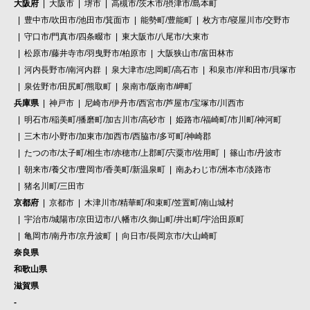
大阪府
大阪市
堺市
高槻市/茨木市/摂津市/島本町
豊中市/吹田市/池田市/箕面市
能勢町/豊能町
枚方市/寝屋川市/交野市
守口市/門真市/四条畷市
東大阪市/八尾市/大東市
松原市/藤井寺市/羽曳野市/柏原市
大阪狭山市/富田林市
河内長野市/南河内群
泉大津市/忠岡町/高石市
和泉市/岸和田市/貝塚市
泉佐野市/田尻町/熊取町
泉南市/阪南市/岬町
兵庫県
神戸市
尼崎市/伊丹市/西宮市/芦屋市/宝塚市/川西市
明石市/稲美町/播磨町/加古川市/高砂市
姫路市/福崎町/市川町/神河町
三木市/小野市/加東市/加西市/西脇市/多可町/神崎郡
たつの市/太子町/相生市/赤穂市/上郡町/宍粟市/佐用町
篠山市/丹波市
朝来市/養父市/豊岡市/香美町/新温泉町
南あわじ市/洲本市/淡路市
猪名川町/三田市
京都府
京都市
木津川市/精華町/和束町/笠置町/南山城村
宇治市/城陽市/京田辺市/八幡市/久御山町/井出町/宇治田原町
亀岡市/南丹市/京丹波町
向日市/長岡京市/大山崎町
奈良県
和歌山県
滋賀県
-