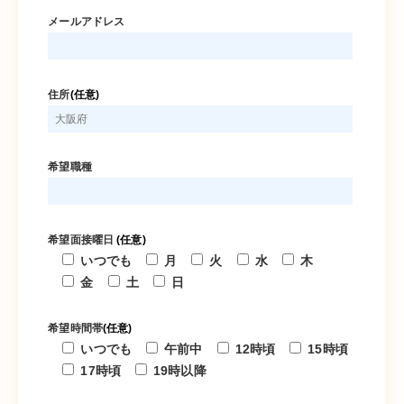
メールアドレス
住所
(任意)
希望職種
希望面接曜日
(任意)
いつでも
月
火
水
木
金
土
日
希望時間帯
(任意)
いつでも
午前中
12時頃
15時頃
17時頃
19時以降