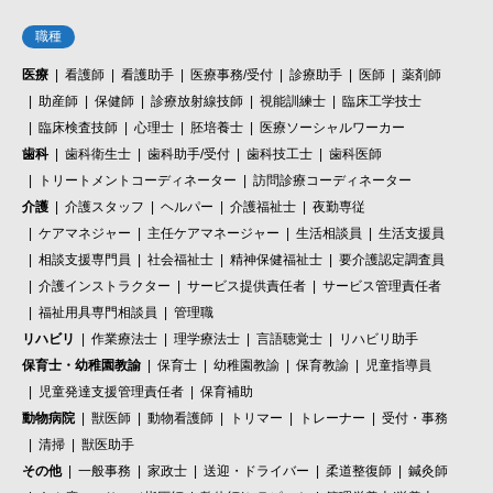
職種
医療
看護師
看護助手
医療事務/受付
診療助手
医師
薬剤師
助産師
保健師
診療放射線技師
視能訓練士
臨床工学技士
臨床検査技師
心理士
胚培養士
医療ソーシャルワーカー
歯科
歯科衛生士
歯科助手/受付
歯科技工士
歯科医師
トリートメントコーディネーター
訪問診療コーディネーター
介護
介護スタッフ
ヘルパー
介護福祉士
夜勤専従
ケアマネジャー
主任ケアマネージャー
生活相談員
生活支援員
相談支援専門員
社会福祉士
精神保健福祉士
要介護認定調査員
介護インストラクター
サービス提供責任者
サービス管理責任者
福祉用具専門相談員
管理職
リハビリ
作業療法士
理学療法士
言語聴覚士
リハビリ助手
保育士・幼稚園教諭
保育士
幼稚園教諭
保育教諭
児童指導員
児童発達支援管理責任者
保育補助
動物病院
獣医師
動物看護師
トリマー
トレーナー
受付・事務
清掃
獣医助手
その他
一般事務
家政士
送迎・ドライバー
柔道整復師
鍼灸師