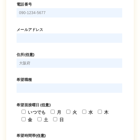
電話番号
メールアドレス
住所
(任意)
希望職種
希望面接曜日
(任意)
いつでも
月
火
水
木
金
土
日
希望時間帯
(任意)