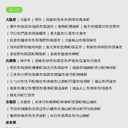
エリア
大阪府
大阪市
堺市
高槻市/茨木市/摂津市/島本町
豊中市/吹田市/池田市/箕面市
能勢町/豊能町
枚方市/寝屋川市/交野市
守口市/門真市/四条畷市
東大阪市/八尾市/大東市
松原市/藤井寺市/羽曳野市/柏原市
大阪狭山市/富田林市
河内長野市/南河内群
泉大津市/忠岡町/高石市
和泉市/岸和田市/貝塚市
泉佐野市/田尻町/熊取町
泉南市/阪南市/岬町
兵庫県
神戸市
尼崎市/伊丹市/西宮市/芦屋市/宝塚市/川西市
明石市/稲美町/播磨町/加古川市/高砂市
姫路市/福崎町/市川町/神河町
三木市/小野市/加東市/加西市/西脇市/多可町/神崎郡
たつの市/太子町/相生市/赤穂市/上郡町/宍粟市/佐用町
篠山市/丹波市
朝来市/養父市/豊岡市/香美町/新温泉町
南あわじ市/洲本市/淡路市
猪名川町/三田市
京都府
京都市
木津川市/精華町/和束町/笠置町/南山城村
宇治市/城陽市/京田辺市/八幡市/久御山町/井出町/宇治田原町
亀岡市/南丹市/京丹波町
向日市/長岡京市/大山崎町
奈良県