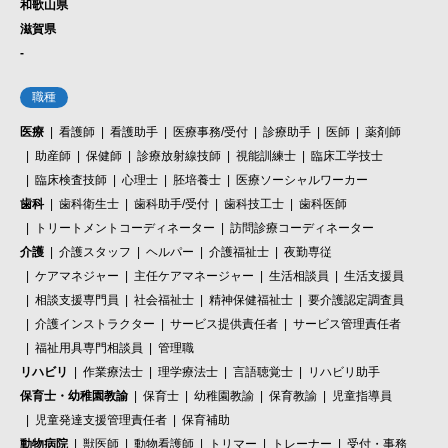
和歌山県
滋賀県
-
職種
医療
看護師
看護助手
医療事務/受付
診療助手
医師
薬剤師
助産師
保健師
診療放射線技師
視能訓練士
臨床工学技士
臨床検査技師
心理士
胚培養士
医療ソーシャルワーカー
歯科
歯科衛生士
歯科助手/受付
歯科技工士
歯科医師
トリートメントコーディネーター
訪問診療コーディネーター
介護
介護スタッフ
ヘルパー
介護福祉士
夜勤専従
ケアマネジャー
主任ケアマネージャー
生活相談員
生活支援員
相談支援専門員
社会福祉士
精神保健福祉士
要介護認定調査員
介護インストラクター
サービス提供責任者
サービス管理責任者
福祉用具専門相談員
管理職
リハビリ
作業療法士
理学療法士
言語聴覚士
リハビリ助手
保育士・幼稚園教諭
保育士
幼稚園教諭
保育教諭
児童指導員
児童発達支援管理責任者
保育補助
動物病院
獣医師
動物看護師
トリマー
トレーナー
受付・事務