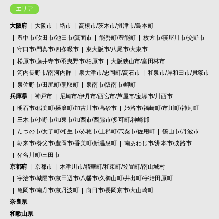
エリア
大阪府
大阪市
堺市
高槻市/茨木市/摂津市/島本町
豊中市/吹田市/池田市/箕面市
能勢町/豊能町
枚方市/寝屋川市/交野市
守口市/門真市/四条畷市
東大阪市/八尾市/大東市
松原市/藤井寺市/羽曳野市/柏原市
大阪狭山市/富田林市
河内長野市/南河内群
泉大津市/忠岡町/高石市
和泉市/岸和田市/貝塚市
泉佐野市/田尻町/熊取町
泉南市/阪南市/岬町
兵庫県
神戸市
尼崎市/伊丹市/西宮市/芦屋市/宝塚市/川西市
明石市/稲美町/播磨町/加古川市/高砂市
姫路市/福崎町/市川町/神河町
三木市/小野市/加東市/加西市/西脇市/多可町/神崎郡
たつの市/太子町/相生市/赤穂市/上郡町/宍粟市/佐用町
篠山市/丹波市
朝来市/養父市/豊岡市/香美町/新温泉町
南あわじ市/洲本市/淡路市
猪名川町/三田市
京都府
京都市
木津川市/精華町/和束町/笠置町/南山城村
宇治市/城陽市/京田辺市/八幡市/久御山町/井出町/宇治田原町
亀岡市/南丹市/京丹波町
向日市/長岡京市/大山崎町
奈良県
和歌山県