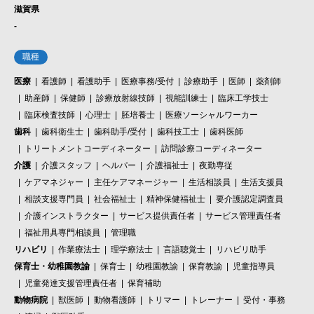
滋賀県
-
職種
医療
看護師
看護助手
医療事務/受付
診療助手
医師
薬剤師
助産師
保健師
診療放射線技師
視能訓練士
臨床工学技士
臨床検査技師
心理士
胚培養士
医療ソーシャルワーカー
歯科
歯科衛生士
歯科助手/受付
歯科技工士
歯科医師
トリートメントコーディネーター
訪問診療コーディネーター
介護
介護スタッフ
ヘルパー
介護福祉士
夜勤専従
ケアマネジャー
主任ケアマネージャー
生活相談員
生活支援員
相談支援専門員
社会福祉士
精神保健福祉士
要介護認定調査員
介護インストラクター
サービス提供責任者
サービス管理責任者
福祉用具専門相談員
管理職
リハビリ
作業療法士
理学療法士
言語聴覚士
リハビリ助手
保育士・幼稚園教諭
保育士
幼稚園教諭
保育教諭
児童指導員
児童発達支援管理責任者
保育補助
動物病院
獣医師
動物看護師
トリマー
トレーナー
受付・事務