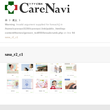
求人
Warning
: Invalid argument supplied for foreach() in
/home/carenavi3150/carenavi.link/public_html/wp-
content/themes/gensen_tcd050/breadcrumb.php
on line
94
sasa_r2_c1
sasa_r2_c1