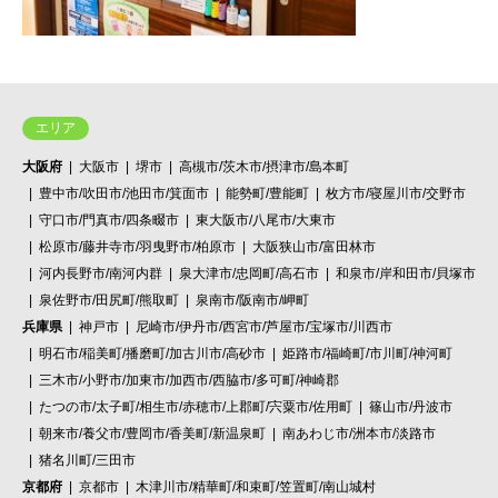
エリア
大阪府
大阪市
堺市
高槻市/茨木市/摂津市/島本町
豊中市/吹田市/池田市/箕面市
能勢町/豊能町
枚方市/寝屋川市/交野市
守口市/門真市/四条畷市
東大阪市/八尾市/大東市
松原市/藤井寺市/羽曳野市/柏原市
大阪狭山市/富田林市
河内長野市/南河内群
泉大津市/忠岡町/高石市
和泉市/岸和田市/貝塚市
泉佐野市/田尻町/熊取町
泉南市/阪南市/岬町
兵庫県
神戸市
尼崎市/伊丹市/西宮市/芦屋市/宝塚市/川西市
明石市/稲美町/播磨町/加古川市/高砂市
姫路市/福崎町/市川町/神河町
三木市/小野市/加東市/加西市/西脇市/多可町/神崎郡
たつの市/太子町/相生市/赤穂市/上郡町/宍粟市/佐用町
篠山市/丹波市
朝来市/養父市/豊岡市/香美町/新温泉町
南あわじ市/洲本市/淡路市
猪名川町/三田市
京都府
京都市
木津川市/精華町/和束町/笠置町/南山城村