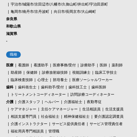
宇治市/城陽市/京田辺市/八幡市/久御山町/井出町/宇治田原町
亀岡市/南丹市/京丹波町
向日市/長岡京市/大山崎町
奈良県
和歌山県
滋賀県
-
職種
医療
看護師
看護助手
医療事務/受付
診療助手
医師
薬剤師
助産師
保健師
診療放射線技師
視能訓練士
臨床工学技士
臨床検査技師
心理士
胚培養士
医療ソーシャルワーカー
歯科
歯科衛生士
歯科助手/受付
歯科技工士
歯科医師
トリートメントコーディネーター
訪問診療コーディネーター
介護
介護スタッフ
ヘルパー
介護福祉士
夜勤専従
ケアマネジャー
主任ケアマネージャー
生活相談員
生活支援員
相談支援専門員
社会福祉士
精神保健福祉士
要介護認定調査員
介護インストラクター
サービス提供責任者
サービス管理責任者
福祉用具専門相談員
管理職