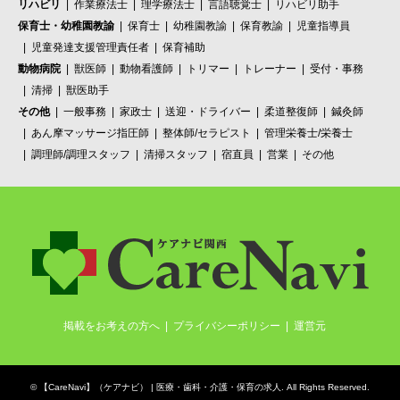
リハビリ
作業療法士
理学療法士
言語聴覚士
リハビリ助手
保育士・幼稚園教諭
保育士
幼稚園教諭
保育教諭
児童指導員
児童発達支援管理責任者
保育補助
動物病院
獣医師
動物看護師
トリマー
トレーナー
受付・事務
清掃
獣医助手
その他
一般事務
家政士
送迎・ドライバー
柔道整復師
鍼灸師
あん摩マッサージ指圧師
整体師/セラピスト
管理栄養士/栄養士
調理師/調理スタッフ
清掃スタッフ
宿直員
営業
その他
掲載をお考えの方へ
プライバシーポリシー
運営元
©
【CareNavi】（ケアナビ） | 医療・歯科・介護・保育の求人‎
. All Rights Reserved.