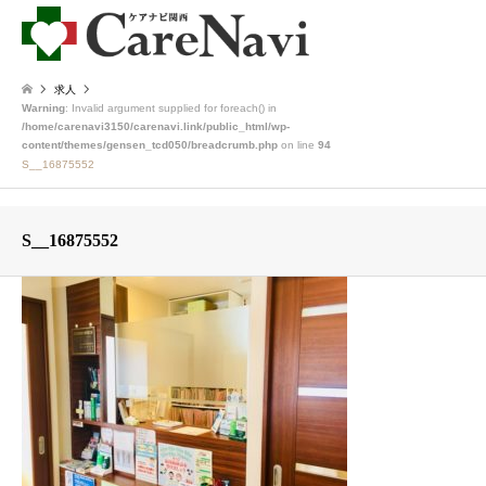
求人
Warning
: Invalid argument supplied for foreach() in
/home/carenavi3150/carenavi.link/public_html/wp-
content/themes/gensen_tcd050/breadcrumb.php
on line
94
S__16875552
S__16875552