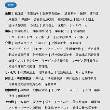
職種
医療
看護師
看護助手
医療事務/受付
診療助手
医師
薬剤師
助産師
保健師
診療放射線技師
視能訓練士
臨床工学技士
臨床検査技師
心理士
胚培養士
医療ソーシャルワーカー
歯科
歯科衛生士
歯科助手/受付
歯科技工士
歯科医師
トリートメントコーディネーター
訪問診療コーディネーター
介護
介護スタッフ
ヘルパー
介護福祉士
夜勤専従
ケアマネジャー
主任ケアマネージャー
生活相談員
生活支援員
相談支援専門員
社会福祉士
精神保健福祉士
要介護認定調査員
介護インストラクター
サービス提供責任者
サービス管理責任者
福祉用具専門相談員
管理職
リハビリ
作業療法士
理学療法士
言語聴覚士
リハビリ助手
保育士・幼稚園教諭
保育士
幼稚園教諭
保育教諭
児童指導員
児童発達支援管理責任者
保育補助
動物病院
獣医師
動物看護師
トリマー
トレーナー
受付・事務
清掃
獣医助手
その他
一般事務
家政士
送迎・ドライバー
柔道整復師
鍼灸師
あん摩マッサージ指圧師
整体師/セラピスト
管理栄養士/栄養士