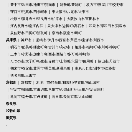
豊中市/吹田市/池田市/箕面市
能勢町/豊能町
枚方市/寝屋川市/交野市
守口市/門真市/四条畷市
東大阪市/八尾市/大東市
松原市/藤井寺市/羽曳野市/柏原市
大阪狭山市/富田林市
河内長野市/南河内群
泉大津市/忠岡町/高石市
和泉市/岸和田市/貝塚市
泉佐野市/田尻町/熊取町
泉南市/阪南市/岬町
兵庫県
神戸市
尼崎市/伊丹市/西宮市/芦屋市/宝塚市/川西市
明石市/稲美町/播磨町/加古川市/高砂市
姫路市/福崎町/市川町/神河町
三木市/小野市/加東市/加西市/西脇市/多可町/神崎郡
たつの市/太子町/相生市/赤穂市/上郡町/宍粟市/佐用町
篠山市/丹波市
朝来市/養父市/豊岡市/香美町/新温泉町
南あわじ市/洲本市/淡路市
猪名川町/三田市
京都府
京都市
木津川市/精華町/和束町/笠置町/南山城村
宇治市/城陽市/京田辺市/八幡市/久御山町/井出町/宇治田原町
亀岡市/南丹市/京丹波町
向日市/長岡京市/大山崎町
奈良県
和歌山県
滋賀県
-