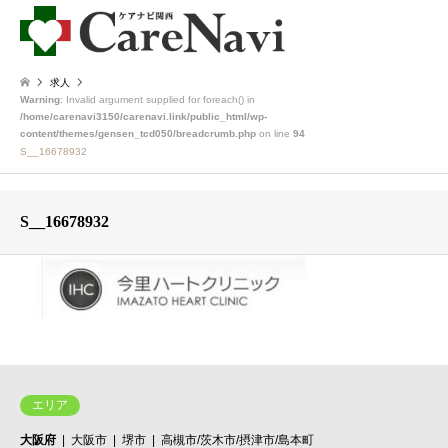
求人
Warning
: Invalid argument supplied for foreach() in
/home/carenavi3150/carenavi.link/public_html/wp-
content/themes/gensen_tcd050/breadcrumb.php
on line
94
S__16678932
S__16678932
エリア
大阪府
大阪市
堺市
高槻市/茨木市/摂津市/島本町