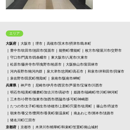
エリア
大阪府
大阪市
堺市
高槻市/茨木市/摂津市/島本町
豊中市/吹田市/池田市/箕面市
能勢町/豊能町
枚方市/寝屋川市/交野市
守口市/門真市/四条畷市
東大阪市/八尾市/大東市
松原市/藤井寺市/羽曳野市/柏原市
大阪狭山市/富田林市
河内長野市/南河内群
泉大津市/忠岡町/高石市
和泉市/岸和田市/貝塚市
泉佐野市/田尻町/熊取町
泉南市/阪南市/岬町
兵庫県
神戸市
尼崎市/伊丹市/西宮市/芦屋市/宝塚市/川西市
明石市/稲美町/播磨町/加古川市/高砂市
姫路市/福崎町/市川町/神河町
三木市/小野市/加東市/加西市/西脇市/多可町/神崎郡
たつの市/太子町/相生市/赤穂市/上郡町/宍粟市/佐用町
篠山市/丹波市
朝来市/養父市/豊岡市/香美町/新温泉町
南あわじ市/洲本市/淡路市
猪名川町/三田市
京都府
京都市
木津川市/精華町/和束町/笠置町/南山城村