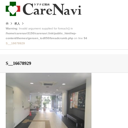
求人
Warning
: Invalid argument supplied for foreach() in
/home/carenavi3150/carenavi.link/public_html/wp-
content/themes/gensen_tcd050/breadcrumb.php
on line
94
S__16678929
S__16678929