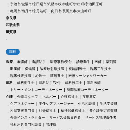
宇治市/城陽市/京田辺市/八幡市/久御山町/井出町/宇治田原町
亀岡市/南丹市/京丹波町
向日市/長岡京市/大山崎町
奈良県
和歌山県
滋賀県
-
職種
医療
看護師
看護助手
医療事務/受付
診療助手
医師
薬剤師
助産師
保健師
診療放射線技師
視能訓練士
臨床工学技士
臨床検査技師
心理士
胚培養士
医療ソーシャルワーカー
歯科
歯科衛生士
歯科助手/受付
歯科技工士
歯科医師
トリートメントコーディネーター
訪問診療コーディネーター
介護
介護スタッフ
ヘルパー
介護福祉士
夜勤専従
ケアマネジャー
主任ケアマネージャー
生活相談員
生活支援員
相談支援専門員
社会福祉士
精神保健福祉士
要介護認定調査員
介護インストラクター
サービス提供責任者
サービス管理責任者
福祉用具専門相談員
管理職