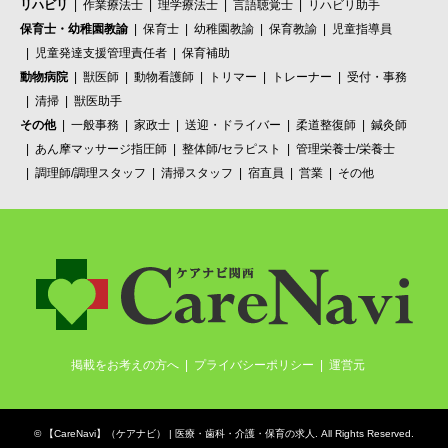
リハビリ
作業療法士
理学療法士
言語聴覚士
リハビリ助手
保育士・幼稚園教諭
保育士
幼稚園教諭
保育教諭
児童指導員
児童発達支援管理責任者
保育補助
動物病院
獣医師
動物看護師
トリマー
トレーナー
受付・事務
清掃
獣医助手
その他
一般事務
家政士
送迎・ドライバー
柔道整復師
鍼灸師
あん摩マッサージ指圧師
整体師/セラピスト
管理栄養士/栄養士
調理師/調理スタッフ
清掃スタッフ
宿直員
営業
その他
掲載をお考えの方へ
プライバシーポリシー
運営元
©
【CareNavi】（ケアナビ） | 医療・歯科・介護・保育の求人‎
. All Rights Reserved.