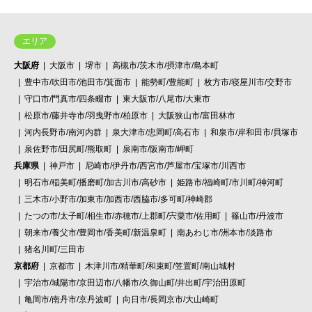
エリア
大阪府
大阪市
堺市
高槻市/茨木市/摂津市/島本町
豊中市/吹田市/池田市/箕面市
能勢町/豊能町
枚方市/寝屋川市/交野市
守口市/門真市/四条畷市
東大阪市/八尾市/大東市
松原市/藤井寺市/羽曳野市/柏原市
大阪狭山市/富田林市
河内長野市/南河内群
泉大津市/忠岡町/高石市
和泉市/岸和田市/貝塚市
泉佐野市/田尻町/熊取町
泉南市/阪南市/岬町
兵庫県
神戸市
尼崎市/伊丹市/西宮市/芦屋市/宝塚市/川西市
明石市/稲美町/播磨町/加古川市/高砂市
姫路市/福崎町/市川町/神河町
三木市/小野市/加東市/加西市/西脇市/多可町/神崎郡
たつの市/太子町/相生市/赤穂市/上郡町/宍粟市/佐用町
篠山市/丹波市
朝来市/養父市/豊岡市/香美町/新温泉町
南あわじ市/洲本市/淡路市
猪名川町/三田市
京都府
京都市
木津川市/精華町/和束町/笠置町/南山城村
宇治市/城陽市/京田辺市/八幡市/久御山町/井出町/宇治田原町
亀岡市/南丹市/京丹波町
向日市/長岡京市/大山崎町