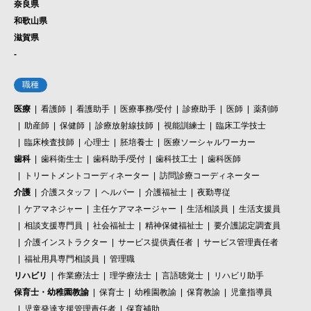
奈良県
和歌山県
滋賀県
-
職種
医療
看護師
看護助手
医療事務/受付
診療助手
医師
薬剤師
助産師
保健師
診療放射線技師
視能訓練士
臨床工学技士
臨床検査技師
心理士
胚培養士
医療ソーシャルワーカー
歯科
歯科衛生士
歯科助手/受付
歯科技工士
歯科医師
トリートメントコーディネーター
訪問診療コーディネーター
介護
介護スタッフ
ヘルパー
介護福祉士
夜勤専従
ケアマネジャー
主任ケアマネージャー
生活相談員
生活支援員
相談支援専門員
社会福祉士
精神保健福祉士
要介護認定調査員
介護インストラクター
サービス提供責任者
サービス管理責任者
福祉用具専門相談員
管理職
リハビリ
作業療法士
理学療法士
言語聴覚士
リハビリ助手
保育士・幼稚園教諭
保育士
幼稚園教諭
保育教諭
児童指導員
児童発達支援管理責任者
保育補助