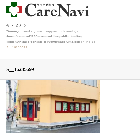
求人
Warning
: Invalid argument supplied for foreach() in
/home/carenavi3150/carenavi.link/public_html/wp-
content/themes/gensen_tcd050/breadcrumb.php
on line
94
S__16285699
S__16285699