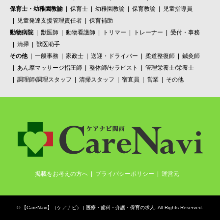
保育士・幼稚園教諭
保育士
幼稚園教諭
保育教諭
児童指導員
児童発達支援管理責任者
保育補助
動物病院
獣医師
動物看護師
トリマー
トレーナー
受付・事務
清掃
獣医助手
その他
一般事務
家政士
送迎・ドライバー
柔道整復師
鍼灸師
あん摩マッサージ指圧師
整体師/セラピスト
管理栄養士/栄養士
調理師/調理スタッフ
清掃スタッフ
宿直員
営業
その他
掲載をお考えの方へ
プライバシーポリシー
運営元
©
【CareNavi】（ケアナビ） | 医療・歯科・介護・保育の求人‎
. All Rights Reserved.