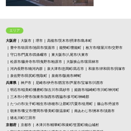
エリア
大阪府
大阪市
堺市
高槻市/茨木市/摂津市/島本町
豊中市/吹田市/池田市/箕面市
能勢町/豊能町
枚方市/寝屋川市/交野市
守口市/門真市/四条畷市
東大阪市/八尾市/大東市
松原市/藤井寺市/羽曳野市/柏原市
大阪狭山市/富田林市
河内長野市/南河内群
泉大津市/忠岡町/高石市
和泉市/岸和田市/貝塚市
泉佐野市/田尻町/熊取町
泉南市/阪南市/岬町
兵庫県
神戸市
尼崎市/伊丹市/西宮市/芦屋市/宝塚市/川西市
明石市/稲美町/播磨町/加古川市/高砂市
姫路市/福崎町/市川町/神河町
三木市/小野市/加東市/加西市/西脇市/多可町/神崎郡
たつの市/太子町/相生市/赤穂市/上郡町/宍粟市/佐用町
篠山市/丹波市
朝来市/養父市/豊岡市/香美町/新温泉町
南あわじ市/洲本市/淡路市
猪名川町/三田市
京都府
京都市
木津川市/精華町/和束町/笠置町/南山城村