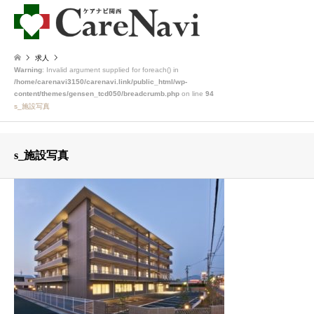
求人
Warning
: Invalid argument supplied for foreach() in
/home/carenavi3150/carenavi.link/public_html/wp-
content/themes/gensen_tcd050/breadcrumb.php
on line
94
s_施設写真
s_施設写真