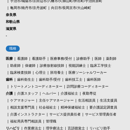
宇治市/城陽市/京田辺市/八幡市/久御山町/井出町/宇治田原町
亀岡市/南丹市/京丹波町
向日市/長岡京市/大山崎町
奈良県
和歌山県
滋賀県
-
職種
医療
看護師
看護助手
医療事務/受付
診療助手
医師
薬剤師
助産師
保健師
診療放射線技師
視能訓練士
臨床工学技士
臨床検査技師
心理士
胚培養士
医療ソーシャルワーカー
歯科
歯科衛生士
歯科助手/受付
歯科技工士
歯科医師
トリートメントコーディネーター
訪問診療コーディネーター
介護
介護スタッフ
ヘルパー
介護福祉士
夜勤専従
ケアマネジャー
主任ケアマネージャー
生活相談員
生活支援員
相談支援専門員
社会福祉士
精神保健福祉士
要介護認定調査員
介護インストラクター
サービス提供責任者
サービス管理責任者
福祉用具専門相談員
管理職
リハビリ
作業療法士
理学療法士
言語聴覚士
リハビリ助手