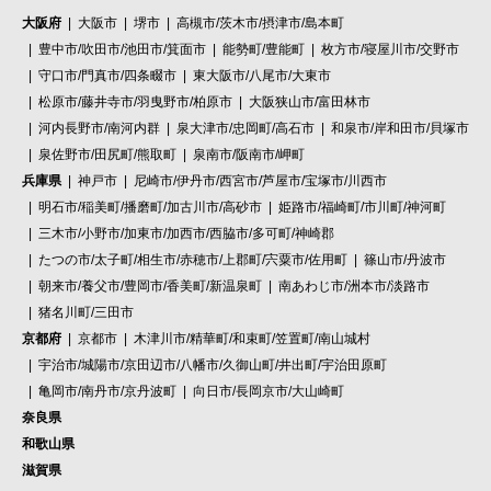
大阪府
大阪市
堺市
高槻市/茨木市/摂津市/島本町
豊中市/吹田市/池田市/箕面市
能勢町/豊能町
枚方市/寝屋川市/交野市
守口市/門真市/四条畷市
東大阪市/八尾市/大東市
松原市/藤井寺市/羽曳野市/柏原市
大阪狭山市/富田林市
河内長野市/南河内群
泉大津市/忠岡町/高石市
和泉市/岸和田市/貝塚市
泉佐野市/田尻町/熊取町
泉南市/阪南市/岬町
兵庫県
神戸市
尼崎市/伊丹市/西宮市/芦屋市/宝塚市/川西市
明石市/稲美町/播磨町/加古川市/高砂市
姫路市/福崎町/市川町/神河町
三木市/小野市/加東市/加西市/西脇市/多可町/神崎郡
たつの市/太子町/相生市/赤穂市/上郡町/宍粟市/佐用町
篠山市/丹波市
朝来市/養父市/豊岡市/香美町/新温泉町
南あわじ市/洲本市/淡路市
猪名川町/三田市
京都府
京都市
木津川市/精華町/和束町/笠置町/南山城村
宇治市/城陽市/京田辺市/八幡市/久御山町/井出町/宇治田原町
亀岡市/南丹市/京丹波町
向日市/長岡京市/大山崎町
奈良県
和歌山県
滋賀県