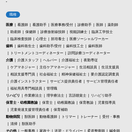
-
職種
医療
看護師
看護助手
医療事務/受付
診療助手
医師
薬剤師
助産師
保健師
診療放射線技師
視能訓練士
臨床工学技士
臨床検査技師
心理士
胚培養士
医療ソーシャルワーカー
歯科
歯科衛生士
歯科助手/受付
歯科技工士
歯科医師
トリートメントコーディネーター
訪問診療コーディネーター
介護
介護スタッフ
ヘルパー
介護福祉士
夜勤専従
ケアマネジャー
主任ケアマネージャー
生活相談員
生活支援員
相談支援専門員
社会福祉士
精神保健福祉士
要介護認定調査員
介護インストラクター
サービス提供責任者
サービス管理責任者
福祉用具専門相談員
管理職
リハビリ
作業療法士
理学療法士
言語聴覚士
リハビリ助手
保育士・幼稚園教諭
保育士
幼稚園教諭
保育教諭
児童指導員
児童発達支援管理責任者
保育補助
動物病院
獣医師
動物看護師
トリマー
トレーナー
受付・事務
清掃
獣医助手
その他
一般事務
家政士
送迎・ドライバー
柔道整復師
鍼灸師