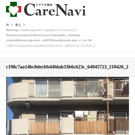
求人
Warning
: Invalid argument supplied for foreach() in
/home/carenavi3150/carenavi.link/public_html/wp-
content/themes/gensen_tcd050/breadcrumb.php
on line
94
c198c7aa14bc8decbbd4fdab33b6c623c_64945723_210426_2
c198c7aa14bc8decbbd4fdab33b6c623c_64945723_210426_2