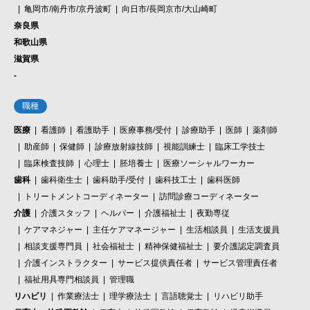
亀岡市/南丹市/京丹波町
向日市/長岡京市/大山崎町
奈良県
和歌山県
滋賀県
-
職種
医療
看護師
看護助手
医療事務/受付
診療助手
医師
薬剤師
助産師
保健師
診療放射線技師
視能訓練士
臨床工学技士
臨床検査技師
心理士
胚培養士
医療ソーシャルワーカー
歯科
歯科衛生士
歯科助手/受付
歯科技工士
歯科医師
トリートメントコーディネーター
訪問診療コーディネーター
介護
介護スタッフ
ヘルパー
介護福祉士
夜勤専従
ケアマネジャー
主任ケアマネージャー
生活相談員
生活支援員
相談支援専門員
社会福祉士
精神保健福祉士
要介護認定調査員
介護インストラクター
サービス提供責任者
サービス管理責任者
福祉用具専門相談員
管理職
リハビリ
作業療法士
理学療法士
言語聴覚士
リハビリ助手