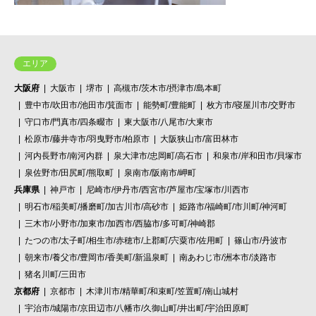
エリア
大阪府
大阪市
堺市
高槻市/茨木市/摂津市/島本町
豊中市/吹田市/池田市/箕面市
能勢町/豊能町
枚方市/寝屋川市/交野市
守口市/門真市/四条畷市
東大阪市/八尾市/大東市
松原市/藤井寺市/羽曳野市/柏原市
大阪狭山市/富田林市
河内長野市/南河内群
泉大津市/忠岡町/高石市
和泉市/岸和田市/貝塚市
泉佐野市/田尻町/熊取町
泉南市/阪南市/岬町
兵庫県
神戸市
尼崎市/伊丹市/西宮市/芦屋市/宝塚市/川西市
明石市/稲美町/播磨町/加古川市/高砂市
姫路市/福崎町/市川町/神河町
三木市/小野市/加東市/加西市/西脇市/多可町/神崎郡
たつの市/太子町/相生市/赤穂市/上郡町/宍粟市/佐用町
篠山市/丹波市
朝来市/養父市/豊岡市/香美町/新温泉町
南あわじ市/洲本市/淡路市
猪名川町/三田市
京都府
京都市
木津川市/精華町/和束町/笠置町/南山城村
宇治市/城陽市/京田辺市/八幡市/久御山町/井出町/宇治田原町