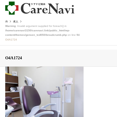
求人
Warning
: Invalid argument supplied for foreach() in
/home/carenavi3150/carenavi.link/public_html/wp-
content/themes/gensen_tcd050/breadcrumb.php
on line
94
O4A1724
O4A1724