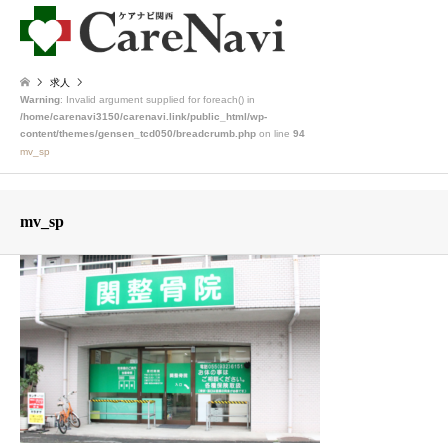
求人
Warning
: Invalid argument supplied for foreach() in
/home/carenavi3150/carenavi.link/public_html/wp-
content/themes/gensen_tcd050/breadcrumb.php
on line
94
mv_sp
mv_sp