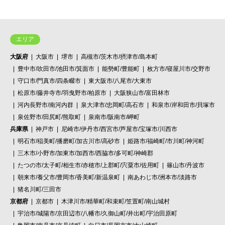
エリア
大阪府
大阪市
堺市
高槻市/茨木市/摂津市/島本町
豊中市/吹田市/池田市/箕面市
能勢町/豊能町
枚方市/寝屋川市/交野市
守口市/門真市/四条畷市
東大阪市/八尾市/大東市
松原市/藤井寺市/羽曳野市/柏原市
大阪狭山市/富田林市
河内長野市/南河内群
泉大津市/忠岡町/高石市
和泉市/岸和田市/貝塚市
泉佐野市/田尻町/熊取町
泉南市/阪南市/岬町
兵庫県
神戸市
尼崎市/伊丹市/西宮市/芦屋市/宝塚市/川西市
明石市/稲美町/播磨町/加古川市/高砂市
姫路市/福崎町/市川町/神河町
三木市/小野市/加東市/加西市/西脇市/多可町/神崎郡
たつの市/太子町/相生市/赤穂市/上郡町/宍粟市/佐用町
篠山市/丹波市
朝来市/養父市/豊岡市/香美町/新温泉町
南あわじ市/洲本市/淡路市
猪名川町/三田市
京都府
京都市
木津川市/精華町/和束町/笠置町/南山城村
宇治市/城陽市/京田辺市/八幡市/久御山町/井出町/宇治田原町