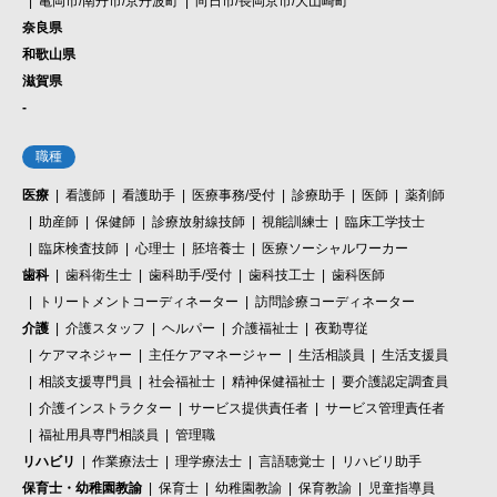
亀岡市/南丹市/京丹波町
向日市/長岡京市/大山崎町
奈良県
和歌山県
滋賀県
-
職種
医療
看護師
看護助手
医療事務/受付
診療助手
医師
薬剤師
助産師
保健師
診療放射線技師
視能訓練士
臨床工学技士
臨床検査技師
心理士
胚培養士
医療ソーシャルワーカー
歯科
歯科衛生士
歯科助手/受付
歯科技工士
歯科医師
トリートメントコーディネーター
訪問診療コーディネーター
介護
介護スタッフ
ヘルパー
介護福祉士
夜勤専従
ケアマネジャー
主任ケアマネージャー
生活相談員
生活支援員
相談支援専門員
社会福祉士
精神保健福祉士
要介護認定調査員
介護インストラクター
サービス提供責任者
サービス管理責任者
福祉用具専門相談員
管理職
リハビリ
作業療法士
理学療法士
言語聴覚士
リハビリ助手
保育士・幼稚園教諭
保育士
幼稚園教諭
保育教諭
児童指導員