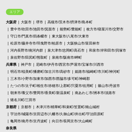
エリア
大阪府
大阪市
堺市
高槻市/茨木市/摂津市/島本町
豊中市/吹田市/池田市/箕面市
能勢町/豊能町
枚方市/寝屋川市/交野市
守口市/門真市/四条畷市
東大阪市/八尾市/大東市
松原市/藤井寺市/羽曳野市/柏原市
大阪狭山市/富田林市
河内長野市/南河内群
泉大津市/忠岡町/高石市
和泉市/岸和田市/貝塚市
泉佐野市/田尻町/熊取町
泉南市/阪南市/岬町
兵庫県
神戸市
尼崎市/伊丹市/西宮市/芦屋市/宝塚市/川西市
明石市/稲美町/播磨町/加古川市/高砂市
姫路市/福崎町/市川町/神河町
三木市/小野市/加東市/加西市/西脇市/多可町/神崎郡
たつの市/太子町/相生市/赤穂市/上郡町/宍粟市/佐用町
篠山市/丹波市
朝来市/養父市/豊岡市/香美町/新温泉町
南あわじ市/洲本市/淡路市
猪名川町/三田市
京都府
京都市
木津川市/精華町/和束町/笠置町/南山城村
宇治市/城陽市/京田辺市/八幡市/久御山町/井出町/宇治田原町
亀岡市/南丹市/京丹波町
向日市/長岡京市/大山崎町
奈良県