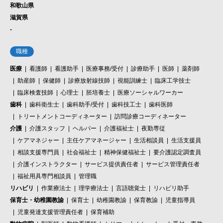
和歌山県
滋賀県
-
職種
医療
看護師
看護助手
医療事務/受付
診療助手
医師
薬剤師
助産師
保健師
診療放射線技師
視能訓練士
臨床工学技士
臨床検査技師
心理士
胚培養士
医療ソーシャルワーカー
歯科
歯科衛生士
歯科助手/受付
歯科技工士
歯科医師
トリートメントコーディネーター
訪問診療コーディネーター
介護
介護スタッフ
ヘルパー
介護福祉士
夜勤専従
ケアマネジャー
主任ケアマネージャー
生活相談員
生活支援員
相談支援専門員
社会福祉士
精神保健福祉士
要介護認定調査員
介護インストラクター
サービス提供責任者
サービス管理責任者
福祉用具専門相談員
管理職
リハビリ
作業療法士
理学療法士
言語聴覚士
リハビリ助手
保育士・幼稚園教諭
保育士
幼稚園教諭
保育教諭
児童指導員
児童発達支援管理責任者
保育補助