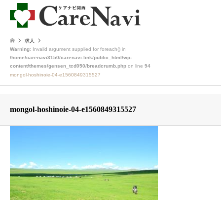
求人
Warning
: Invalid argument supplied for foreach() in
/home/carenavi3150/carenavi.link/public_html/wp-
content/themes/gensen_tcd050/breadcrumb.php
on line
94
mongol-hoshinoie-04-e1560849315527
mongol-hoshinoie-04-e1560849315527