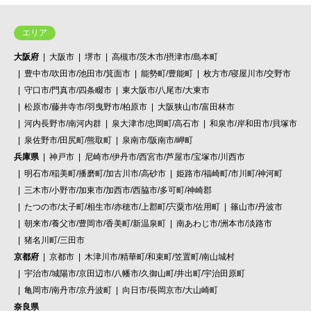
エリア
大阪府
大阪市
堺市
高槻市/茨木市/摂津市/島本町
豊中市/吹田市/池田市/箕面市
能勢町/豊能町
枚方市/寝屋川市/交野市
守口市/門真市/四条畷市
東大阪市/八尾市/大東市
松原市/藤井寺市/羽曳野市/柏原市
大阪狭山市/富田林市
河内長野市/南河内群
泉大津市/忠岡町/高石市
和泉市/岸和田市/貝塚市
泉佐野市/田尻町/熊取町
泉南市/阪南市/岬町
兵庫県
神戸市
尼崎市/伊丹市/西宮市/芦屋市/宝塚市/川西市
明石市/稲美町/播磨町/加古川市/高砂市
姫路市/福崎町/市川町/神河町
三木市/小野市/加東市/加西市/西脇市/多可町/神崎郡
たつの市/太子町/相生市/赤穂市/上郡町/宍粟市/佐用町
篠山市/丹波市
朝来市/養父市/豊岡市/香美町/新温泉町
南あわじ市/洲本市/淡路市
猪名川町/三田市
京都府
京都市
木津川市/精華町/和束町/笠置町/南山城村
宇治市/城陽市/京田辺市/八幡市/久御山町/井出町/宇治田原町
亀岡市/南丹市/京丹波町
向日市/長岡京市/大山崎町
奈良県