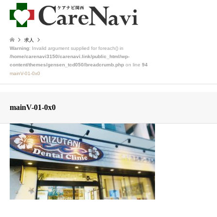
求人
Warning
: Invalid argument supplied for foreach() in
/home/carenavi3150/carenavi.link/public_html/wp-
content/themes/gensen_tcd050/breadcrumb.php
on line
94
mainV-01-0x0
mainV-01-0x0