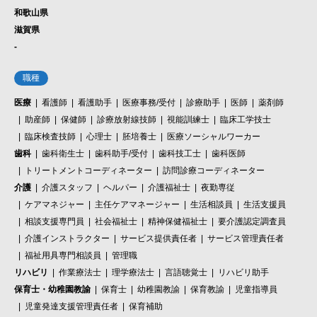
和歌山県
滋賀県
-
職種
医療
看護師
看護助手
医療事務/受付
診療助手
医師
薬剤師
助産師
保健師
診療放射線技師
視能訓練士
臨床工学技士
臨床検査技師
心理士
胚培養士
医療ソーシャルワーカー
歯科
歯科衛生士
歯科助手/受付
歯科技工士
歯科医師
トリートメントコーディネーター
訪問診療コーディネーター
介護
介護スタッフ
ヘルパー
介護福祉士
夜勤専従
ケアマネジャー
主任ケアマネージャー
生活相談員
生活支援員
相談支援専門員
社会福祉士
精神保健福祉士
要介護認定調査員
介護インストラクター
サービス提供責任者
サービス管理責任者
福祉用具専門相談員
管理職
リハビリ
作業療法士
理学療法士
言語聴覚士
リハビリ助手
保育士・幼稚園教諭
保育士
幼稚園教諭
保育教諭
児童指導員
児童発達支援管理責任者
保育補助