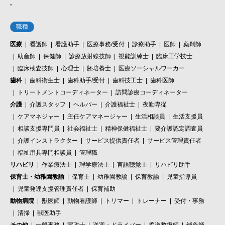
-
職種
医療
看護師
看護助手
医療事務/受付
診療助手
医師
薬剤師
助産師
保健師
診療放射線技師
視能訓練士
臨床工学技士
臨床検査技師
心理士
胚培養士
医療ソーシャルワーカー
歯科
歯科衛生士
歯科助手/受付
歯科技工士
歯科医師
トリートメントコーディネーター
訪問診療コーディネーター
介護
介護スタッフ
ヘルパー
介護福祉士
夜勤専従
ケアマネジャー
主任ケアマネージャー
生活相談員
生活支援員
相談支援専門員
社会福祉士
精神保健福祉士
要介護認定調査員
介護インストラクター
サービス提供責任者
サービス管理責任者
福祉用具専門相談員
管理職
リハビリ
作業療法士
理学療法士
言語聴覚士
リハビリ助手
保育士・幼稚園教諭
保育士
幼稚園教諭
保育教諭
児童指導員
児童発達支援管理責任者
保育補助
動物病院
獣医師
動物看護師
トリマー
トレーナー
受付・事務
清掃
獣医助手
その他
一般事務
家政士
送迎・ドライバー
柔道整復師
鍼灸師