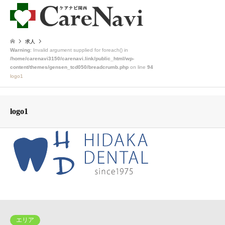
求人
Warning
: Invalid argument supplied for foreach() in
/home/carenavi3150/carenavi.link/public_html/wp-
content/themes/gensen_tcd050/breadcrumb.php
on line
94
logo1
logo1
エリア