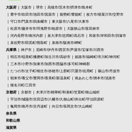
大阪府
大阪市
堺市
高槻市/茨木市/摂津市/島本町
豊中市/吹田市/池田市/箕面市
能勢町/豊能町
枚方市/寝屋川市/交野市
守口市/門真市/四条畷市
東大阪市/八尾市/大東市
松原市/藤井寺市/羽曳野市/柏原市
大阪狭山市/富田林市
河内長野市/南河内群
泉大津市/忠岡町/高石市
和泉市/岸和田市/貝塚市
泉佐野市/田尻町/熊取町
泉南市/阪南市/岬町
兵庫県
神戸市
尼崎市/伊丹市/西宮市/芦屋市/宝塚市/川西市
明石市/稲美町/播磨町/加古川市/高砂市
姫路市/福崎町/市川町/神河町
三木市/小野市/加東市/加西市/西脇市/多可町/神崎郡
たつの市/太子町/相生市/赤穂市/上郡町/宍粟市/佐用町
篠山市/丹波市
朝来市/養父市/豊岡市/香美町/新温泉町
南あわじ市/洲本市/淡路市
猪名川町/三田市
京都府
京都市
木津川市/精華町/和束町/笠置町/南山城村
宇治市/城陽市/京田辺市/八幡市/久御山町/井出町/宇治田原町
亀岡市/南丹市/京丹波町
向日市/長岡京市/大山崎町
奈良県
和歌山県
滋賀県