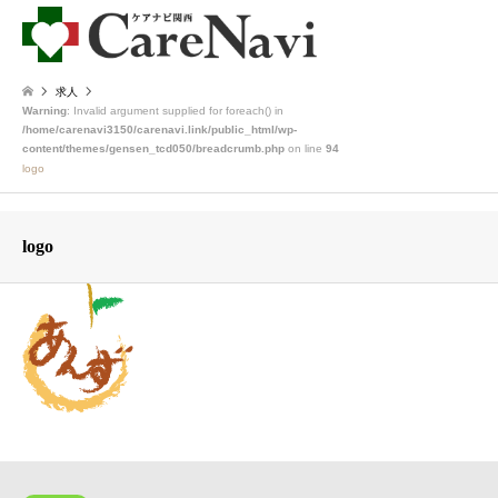
求人
Warning
: Invalid argument supplied for foreach() in
/home/carenavi3150/carenavi.link/public_html/wp-
content/themes/gensen_tcd050/breadcrumb.php
on line
94
logo
logo