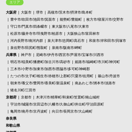
エリア
大阪府
大阪市
堺市
高槻市/茨木市/摂津市/島本町
豊中市/吹田市/池田市/箕面市
能勢町/豊能町
枚方市/寝屋川市/交野市
守口市/門真市/四条畷市
東大阪市/八尾市/大東市
松原市/藤井寺市/羽曳野市/柏原市
大阪狭山市/富田林市
河内長野市/南河内群
泉大津市/忠岡町/高石市
和泉市/岸和田市/貝塚市
泉佐野市/田尻町/熊取町
泉南市/阪南市/岬町
兵庫県
神戸市
尼崎市/伊丹市/西宮市/芦屋市/宝塚市/川西市
明石市/稲美町/播磨町/加古川市/高砂市
姫路市/福崎町/市川町/神河町
三木市/小野市/加東市/加西市/西脇市/多可町/神崎郡
たつの市/太子町/相生市/赤穂市/上郡町/宍粟市/佐用町
篠山市/丹波市
朝来市/養父市/豊岡市/香美町/新温泉町
南あわじ市/洲本市/淡路市
猪名川町/三田市
京都府
京都市
木津川市/精華町/和束町/笠置町/南山城村
宇治市/城陽市/京田辺市/八幡市/久御山町/井出町/宇治田原町
亀岡市/南丹市/京丹波町
向日市/長岡京市/大山崎町
奈良県
和歌山県