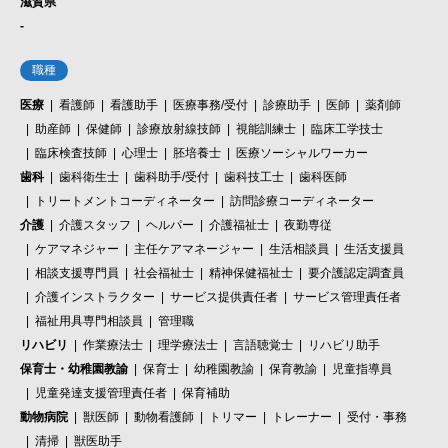
滋賀県
-
職種
医療
看護師
看護助手
医療事務/受付
診療助手
医師
薬剤師
助産師
保健師
診療放射線技師
視能訓練士
臨床工学技士
臨床検査技師
心理士
胚培養士
医療ソーシャルワーカー
歯科
歯科衛生士
歯科助手/受付
歯科技工士
歯科医師
トリートメントコーディネーター
訪問診療コーディネーター
介護
介護スタッフ
ヘルパー
介護福祉士
夜勤専従
ケアマネジャー
主任ケアマネージャー
生活相談員
生活支援員
相談支援専門員
社会福祉士
精神保健福祉士
要介護認定調査員
介護インストラクター
サービス提供責任者
サービス管理責任者
福祉用具専門相談員
管理職
リハビリ
作業療法士
理学療法士
言語聴覚士
リハビリ助手
保育士・幼稚園教諭
保育士
幼稚園教諭
保育教諭
児童指導員
児童発達支援管理責任者
保育補助
動物病院
獣医師
動物看護師
トリマー
トレーナー
受付・事務
清掃
獣医助手