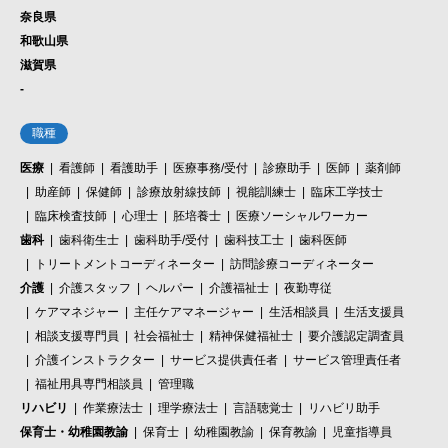
奈良県
和歌山県
滋賀県
-
職種
医療
看護師
看護助手
医療事務/受付
診療助手
医師
薬剤師
助産師
保健師
診療放射線技師
視能訓練士
臨床工学技士
臨床検査技師
心理士
胚培養士
医療ソーシャルワーカー
歯科
歯科衛生士
歯科助手/受付
歯科技工士
歯科医師
トリートメントコーディネーター
訪問診療コーディネーター
介護
介護スタッフ
ヘルパー
介護福祉士
夜勤専従
ケアマネジャー
主任ケアマネージャー
生活相談員
生活支援員
相談支援専門員
社会福祉士
精神保健福祉士
要介護認定調査員
介護インストラクター
サービス提供責任者
サービス管理責任者
福祉用具専門相談員
管理職
リハビリ
作業療法士
理学療法士
言語聴覚士
リハビリ助手
保育士・幼稚園教諭
保育士
幼稚園教諭
保育教諭
児童指導員