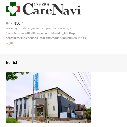
求人
Warning
: Invalid argument supplied for foreach() in
/home/carenavi3150/carenavi.link/public_html/wp-
content/themes/gensen_tcd050/breadcrumb.php
on line
94
kv_04
kv_04