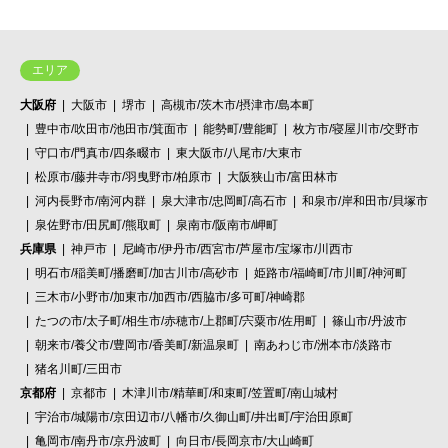
エリア
大阪府
大阪市
堺市
高槻市/茨木市/摂津市/島本町
豊中市/吹田市/池田市/箕面市
能勢町/豊能町
枚方市/寝屋川市/交野市
守口市/門真市/四条畷市
東大阪市/八尾市/大東市
松原市/藤井寺市/羽曳野市/柏原市
大阪狭山市/富田林市
河内長野市/南河内群
泉大津市/忠岡町/高石市
和泉市/岸和田市/貝塚市
泉佐野市/田尻町/熊取町
泉南市/阪南市/岬町
兵庫県
神戸市
尼崎市/伊丹市/西宮市/芦屋市/宝塚市/川西市
明石市/稲美町/播磨町/加古川市/高砂市
姫路市/福崎町/市川町/神河町
三木市/小野市/加東市/加西市/西脇市/多可町/神崎郡
たつの市/太子町/相生市/赤穂市/上郡町/宍粟市/佐用町
篠山市/丹波市
朝来市/養父市/豊岡市/香美町/新温泉町
南あわじ市/洲本市/淡路市
猪名川町/三田市
京都府
京都市
木津川市/精華町/和束町/笠置町/南山城村
宇治市/城陽市/京田辺市/八幡市/久御山町/井出町/宇治田原町
亀岡市/南丹市/京丹波町
向日市/長岡京市/大山崎町