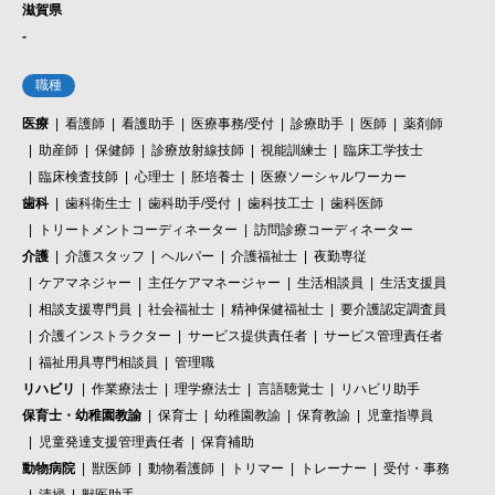
滋賀県
-
職種
医療
看護師
看護助手
医療事務/受付
診療助手
医師
薬剤師
助産師
保健師
診療放射線技師
視能訓練士
臨床工学技士
臨床検査技師
心理士
胚培養士
医療ソーシャルワーカー
歯科
歯科衛生士
歯科助手/受付
歯科技工士
歯科医師
トリートメントコーディネーター
訪問診療コーディネーター
介護
介護スタッフ
ヘルパー
介護福祉士
夜勤専従
ケアマネジャー
主任ケアマネージャー
生活相談員
生活支援員
相談支援専門員
社会福祉士
精神保健福祉士
要介護認定調査員
介護インストラクター
サービス提供責任者
サービス管理責任者
福祉用具専門相談員
管理職
リハビリ
作業療法士
理学療法士
言語聴覚士
リハビリ助手
保育士・幼稚園教諭
保育士
幼稚園教諭
保育教諭
児童指導員
児童発達支援管理責任者
保育補助
動物病院
獣医師
動物看護師
トリマー
トレーナー
受付・事務