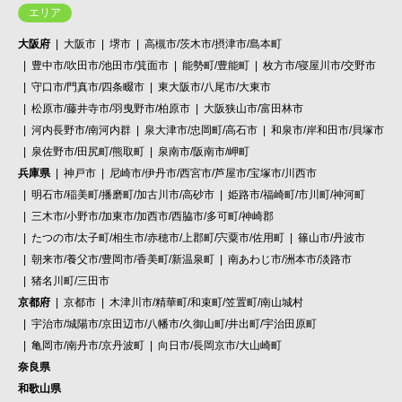
エリア
大阪府
大阪市
堺市
高槻市/茨木市/摂津市/島本町
豊中市/吹田市/池田市/箕面市
能勢町/豊能町
枚方市/寝屋川市/交野市
守口市/門真市/四条畷市
東大阪市/八尾市/大東市
松原市/藤井寺市/羽曳野市/柏原市
大阪狭山市/富田林市
河内長野市/南河内群
泉大津市/忠岡町/高石市
和泉市/岸和田市/貝塚市
泉佐野市/田尻町/熊取町
泉南市/阪南市/岬町
兵庫県
神戸市
尼崎市/伊丹市/西宮市/芦屋市/宝塚市/川西市
明石市/稲美町/播磨町/加古川市/高砂市
姫路市/福崎町/市川町/神河町
三木市/小野市/加東市/加西市/西脇市/多可町/神崎郡
たつの市/太子町/相生市/赤穂市/上郡町/宍粟市/佐用町
篠山市/丹波市
朝来市/養父市/豊岡市/香美町/新温泉町
南あわじ市/洲本市/淡路市
猪名川町/三田市
京都府
京都市
木津川市/精華町/和束町/笠置町/南山城村
宇治市/城陽市/京田辺市/八幡市/久御山町/井出町/宇治田原町
亀岡市/南丹市/京丹波町
向日市/長岡京市/大山崎町
奈良県
和歌山県