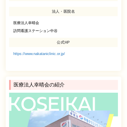
法人・医院名
医療法人幸晴会
訪問看護ステーション中谷
公式HP
https://www.nakataniclinic.or.jp/
医療法人幸晴会の紹介