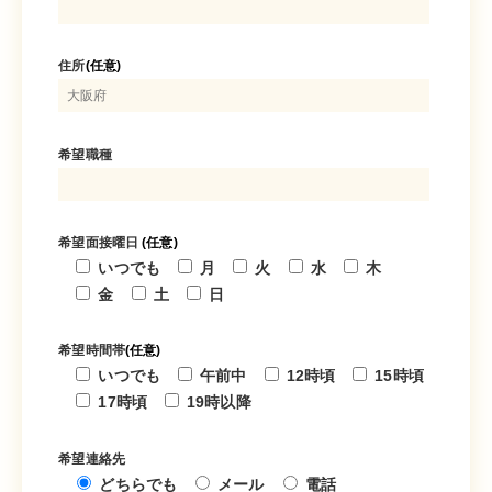
住所
(任意)
希望職種
希望面接曜日
(任意)
いつでも
月
火
水
木
金
土
日
希望時間帯
(任意)
いつでも
午前中
12時頃
15時頃
17時頃
19時以降
希望連絡先
どちらでも
メール
電話