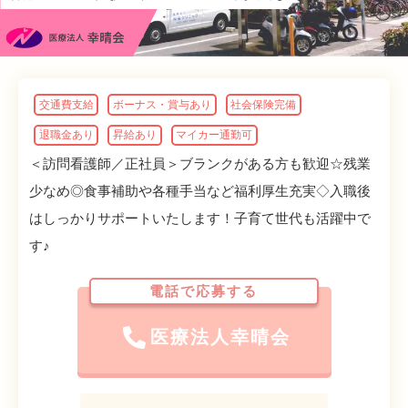
交通費支給
ボーナス・賞与あり
社会保険完備
退職金あり
昇給あり
マイカー通勤可
＜訪問看護師／正社員＞ブランクがある方も歓迎☆残業
少なめ◎食事補助や各種手当など福利厚生充実◇入職後
はしっかりサポートいたします！子育て世代も活躍中で
す♪
電話で応募する
医療法人幸晴会