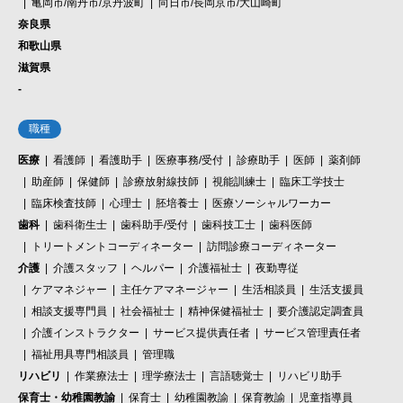
亀岡市/南丹市/京丹波町
向日市/長岡京市/大山崎町
奈良県
和歌山県
滋賀県
-
職種
医療
看護師
看護助手
医療事務/受付
診療助手
医師
薬剤師
助産師
保健師
診療放射線技師
視能訓練士
臨床工学技士
臨床検査技師
心理士
胚培養士
医療ソーシャルワーカー
歯科
歯科衛生士
歯科助手/受付
歯科技工士
歯科医師
トリートメントコーディネーター
訪問診療コーディネーター
介護
介護スタッフ
ヘルパー
介護福祉士
夜勤専従
ケアマネジャー
主任ケアマネージャー
生活相談員
生活支援員
相談支援専門員
社会福祉士
精神保健福祉士
要介護認定調査員
介護インストラクター
サービス提供責任者
サービス管理責任者
福祉用具専門相談員
管理職
リハビリ
作業療法士
理学療法士
言語聴覚士
リハビリ助手
保育士・幼稚園教諭
保育士
幼稚園教諭
保育教諭
児童指導員