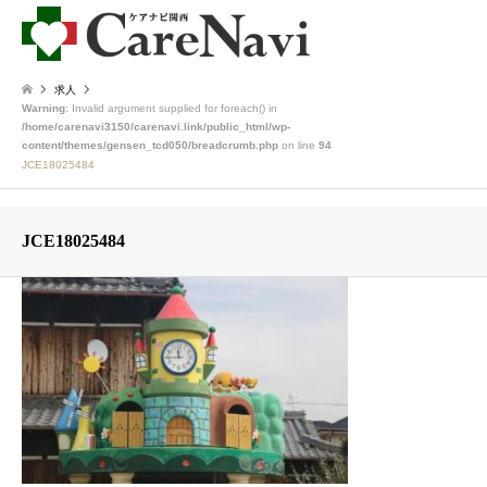
求人
Warning
: Invalid argument supplied for foreach() in
/home/carenavi3150/carenavi.link/public_html/wp-
content/themes/gensen_tcd050/breadcrumb.php
on line
94
JCE18025484
JCE18025484