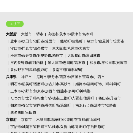
エリア
大阪府
大阪市
堺市
高槻市/茨木市/摂津市/島本町
豊中市/吹田市/池田市/箕面市
能勢町/豊能町
枚方市/寝屋川市/交野市
守口市/門真市/四条畷市
東大阪市/八尾市/大東市
松原市/藤井寺市/羽曳野市/柏原市
大阪狭山市/富田林市
河内長野市/南河内群
泉大津市/忠岡町/高石市
和泉市/岸和田市/貝塚市
泉佐野市/田尻町/熊取町
泉南市/阪南市/岬町
兵庫県
神戸市
尼崎市/伊丹市/西宮市/芦屋市/宝塚市/川西市
明石市/稲美町/播磨町/加古川市/高砂市
姫路市/福崎町/市川町/神河町
三木市/小野市/加東市/加西市/西脇市/多可町/神崎郡
たつの市/太子町/相生市/赤穂市/上郡町/宍粟市/佐用町
篠山市/丹波市
朝来市/養父市/豊岡市/香美町/新温泉町
南あわじ市/洲本市/淡路市
猪名川町/三田市
京都府
京都市
木津川市/精華町/和束町/笠置町/南山城村
宇治市/城陽市/京田辺市/八幡市/久御山町/井出町/宇治田原町