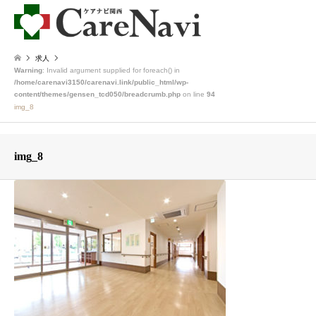
求人
Warning
: Invalid argument supplied for foreach() in
/home/carenavi3150/carenavi.link/public_html/wp-
content/themes/gensen_tcd050/breadcrumb.php
on line
94
img_8
img_8