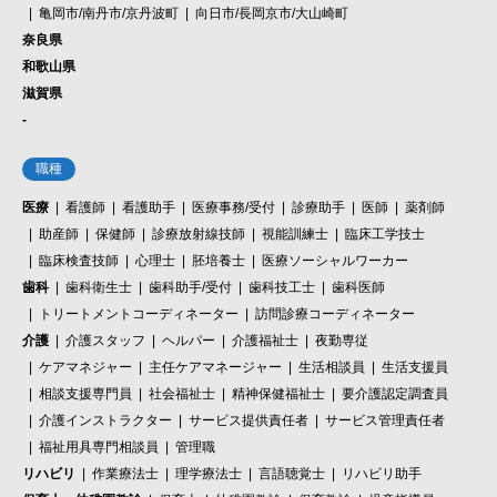
亀岡市/南丹市/京丹波町
向日市/長岡京市/大山崎町
奈良県
和歌山県
滋賀県
-
職種
医療
看護師
看護助手
医療事務/受付
診療助手
医師
薬剤師
助産師
保健師
診療放射線技師
視能訓練士
臨床工学技士
臨床検査技師
心理士
胚培養士
医療ソーシャルワーカー
歯科
歯科衛生士
歯科助手/受付
歯科技工士
歯科医師
トリートメントコーディネーター
訪問診療コーディネーター
介護
介護スタッフ
ヘルパー
介護福祉士
夜勤専従
ケアマネジャー
主任ケアマネージャー
生活相談員
生活支援員
相談支援専門員
社会福祉士
精神保健福祉士
要介護認定調査員
介護インストラクター
サービス提供責任者
サービス管理責任者
福祉用具専門相談員
管理職
リハビリ
作業療法士
理学療法士
言語聴覚士
リハビリ助手