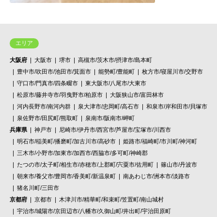
エリア
大阪府
大阪市
堺市
高槻市/茨木市/摂津市/島本町
豊中市/吹田市/池田市/箕面市
能勢町/豊能町
枚方市/寝屋川市/交野市
守口市/門真市/四条畷市
東大阪市/八尾市/大東市
松原市/藤井寺市/羽曳野市/柏原市
大阪狭山市/富田林市
河内長野市/南河内群
泉大津市/忠岡町/高石市
和泉市/岸和田市/貝塚市
泉佐野市/田尻町/熊取町
泉南市/阪南市/岬町
兵庫県
神戸市
尼崎市/伊丹市/西宮市/芦屋市/宝塚市/川西市
明石市/稲美町/播磨町/加古川市/高砂市
姫路市/福崎町/市川町/神河町
三木市/小野市/加東市/加西市/西脇市/多可町/神崎郡
たつの市/太子町/相生市/赤穂市/上郡町/宍粟市/佐用町
篠山市/丹波市
朝来市/養父市/豊岡市/香美町/新温泉町
南あわじ市/洲本市/淡路市
猪名川町/三田市
京都府
京都市
木津川市/精華町/和束町/笠置町/南山城村
宇治市/城陽市/京田辺市/八幡市/久御山町/井出町/宇治田原町