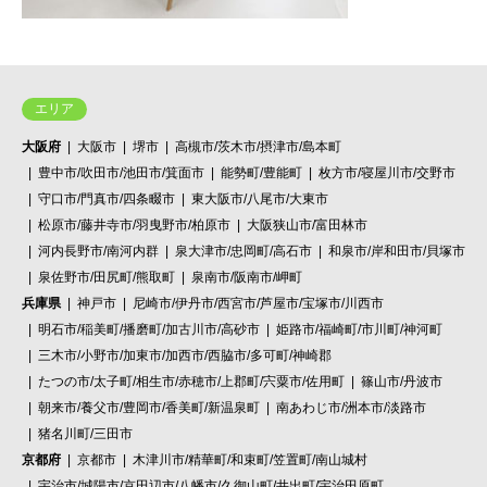
エリア
大阪府
大阪市
堺市
高槻市/茨木市/摂津市/島本町
豊中市/吹田市/池田市/箕面市
能勢町/豊能町
枚方市/寝屋川市/交野市
守口市/門真市/四条畷市
東大阪市/八尾市/大東市
松原市/藤井寺市/羽曳野市/柏原市
大阪狭山市/富田林市
河内長野市/南河内群
泉大津市/忠岡町/高石市
和泉市/岸和田市/貝塚市
泉佐野市/田尻町/熊取町
泉南市/阪南市/岬町
兵庫県
神戸市
尼崎市/伊丹市/西宮市/芦屋市/宝塚市/川西市
明石市/稲美町/播磨町/加古川市/高砂市
姫路市/福崎町/市川町/神河町
三木市/小野市/加東市/加西市/西脇市/多可町/神崎郡
たつの市/太子町/相生市/赤穂市/上郡町/宍粟市/佐用町
篠山市/丹波市
朝来市/養父市/豊岡市/香美町/新温泉町
南あわじ市/洲本市/淡路市
猪名川町/三田市
京都府
京都市
木津川市/精華町/和束町/笠置町/南山城村
宇治市/城陽市/京田辺市/八幡市/久御山町/井出町/宇治田原町