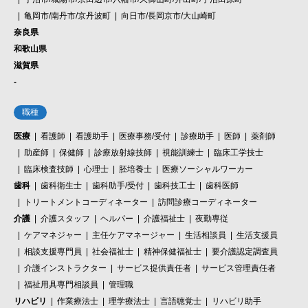
亀岡市/南丹市/京丹波町
向日市/長岡京市/大山崎町
奈良県
和歌山県
滋賀県
-
職種
医療
看護師
看護助手
医療事務/受付
診療助手
医師
薬剤師
助産師
保健師
診療放射線技師
視能訓練士
臨床工学技士
臨床検査技師
心理士
胚培養士
医療ソーシャルワーカー
歯科
歯科衛生士
歯科助手/受付
歯科技工士
歯科医師
トリートメントコーディネーター
訪問診療コーディネーター
介護
介護スタッフ
ヘルパー
介護福祉士
夜勤専従
ケアマネジャー
主任ケアマネージャー
生活相談員
生活支援員
相談支援専門員
社会福祉士
精神保健福祉士
要介護認定調査員
介護インストラクター
サービス提供責任者
サービス管理責任者
福祉用具専門相談員
管理職
リハビリ
作業療法士
理学療法士
言語聴覚士
リハビリ助手