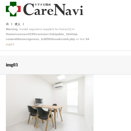
求人
Warning
: Invalid argument supplied for foreach() in
/home/carenavi3150/carenavi.link/public_html/wp-
content/themes/gensen_tcd050/breadcrumb.php
on line
94
img03
img03