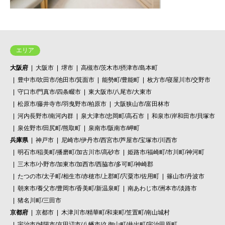
エリア
大阪府
大阪市
堺市
高槻市/茨木市/摂津市/島本町
豊中市/吹田市/池田市/箕面市
能勢町/豊能町
枚方市/寝屋川市/交野市
守口市/門真市/四条畷市
東大阪市/八尾市/大東市
松原市/藤井寺市/羽曳野市/柏原市
大阪狭山市/富田林市
河内長野市/南河内群
泉大津市/忠岡町/高石市
和泉市/岸和田市/貝塚市
泉佐野市/田尻町/熊取町
泉南市/阪南市/岬町
兵庫県
神戸市
尼崎市/伊丹市/西宮市/芦屋市/宝塚市/川西市
明石市/稲美町/播磨町/加古川市/高砂市
姫路市/福崎町/市川町/神河町
三木市/小野市/加東市/加西市/西脇市/多可町/神崎郡
たつの市/太子町/相生市/赤穂市/上郡町/宍粟市/佐用町
篠山市/丹波市
朝来市/養父市/豊岡市/香美町/新温泉町
南あわじ市/洲本市/淡路市
猪名川町/三田市
京都府
京都市
木津川市/精華町/和束町/笠置町/南山城村
宇治市/城陽市/京田辺市/八幡市/久御山町/井出町/宇治田原町