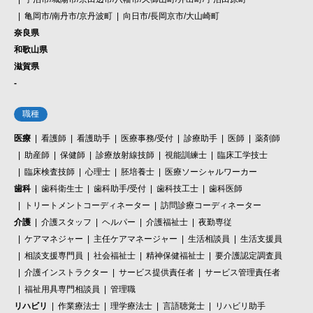
亀岡市/南丹市/京丹波町
向日市/長岡京市/大山崎町
奈良県
和歌山県
滋賀県
-
職種
医療
看護師
看護助手
医療事務/受付
診療助手
医師
薬剤師
助産師
保健師
診療放射線技師
視能訓練士
臨床工学技士
臨床検査技師
心理士
胚培養士
医療ソーシャルワーカー
歯科
歯科衛生士
歯科助手/受付
歯科技工士
歯科医師
トリートメントコーディネーター
訪問診療コーディネーター
介護
介護スタッフ
ヘルパー
介護福祉士
夜勤専従
ケアマネジャー
主任ケアマネージャー
生活相談員
生活支援員
相談支援専門員
社会福祉士
精神保健福祉士
要介護認定調査員
介護インストラクター
サービス提供責任者
サービス管理責任者
福祉用具専門相談員
管理職
リハビリ
作業療法士
理学療法士
言語聴覚士
リハビリ助手