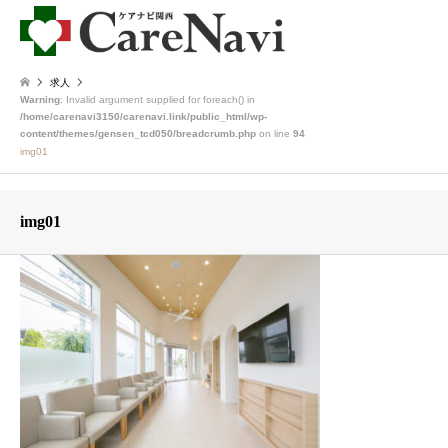
求人
Warning
: Invalid argument supplied for foreach() in
/home/carenavi3150/carenavi.link/public_html/wp-
content/themes/gensen_tcd050/breadcrumb.php
on line
94
img01
img01