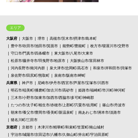
エリア
大阪府
大阪市
堺市
高槻市/茨木市/摂津市/島本町
豊中市/吹田市/池田市/箕面市
能勢町/豊能町
枚方市/寝屋川市/交野市
守口市/門真市/四条畷市
東大阪市/八尾市/大東市
松原市/藤井寺市/羽曳野市/柏原市
大阪狭山市/富田林市
河内長野市/南河内群
泉大津市/忠岡町/高石市
和泉市/岸和田市/貝塚市
泉佐野市/田尻町/熊取町
泉南市/阪南市/岬町
兵庫県
神戸市
尼崎市/伊丹市/西宮市/芦屋市/宝塚市/川西市
明石市/稲美町/播磨町/加古川市/高砂市
姫路市/福崎町/市川町/神河町
三木市/小野市/加東市/加西市/西脇市/多可町/神崎郡
たつの市/太子町/相生市/赤穂市/上郡町/宍粟市/佐用町
篠山市/丹波市
朝来市/養父市/豊岡市/香美町/新温泉町
南あわじ市/洲本市/淡路市
猪名川町/三田市
京都府
京都市
木津川市/精華町/和束町/笠置町/南山城村
宇治市/城陽市/京田辺市/八幡市/久御山町/井出町/宇治田原町