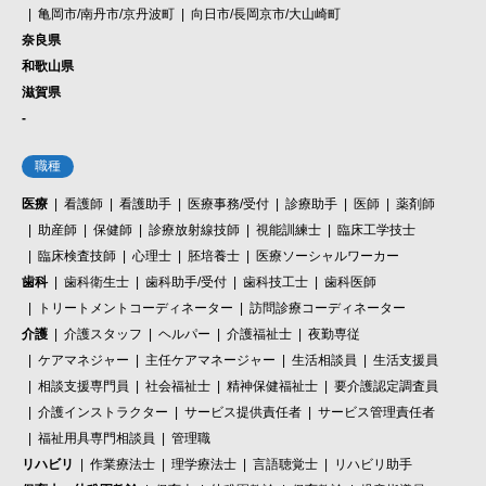
亀岡市/南丹市/京丹波町
向日市/長岡京市/大山崎町
奈良県
和歌山県
滋賀県
-
職種
医療
看護師
看護助手
医療事務/受付
診療助手
医師
薬剤師
助産師
保健師
診療放射線技師
視能訓練士
臨床工学技士
臨床検査技師
心理士
胚培養士
医療ソーシャルワーカー
歯科
歯科衛生士
歯科助手/受付
歯科技工士
歯科医師
トリートメントコーディネーター
訪問診療コーディネーター
介護
介護スタッフ
ヘルパー
介護福祉士
夜勤専従
ケアマネジャー
主任ケアマネージャー
生活相談員
生活支援員
相談支援専門員
社会福祉士
精神保健福祉士
要介護認定調査員
介護インストラクター
サービス提供責任者
サービス管理責任者
福祉用具専門相談員
管理職
リハビリ
作業療法士
理学療法士
言語聴覚士
リハビリ助手