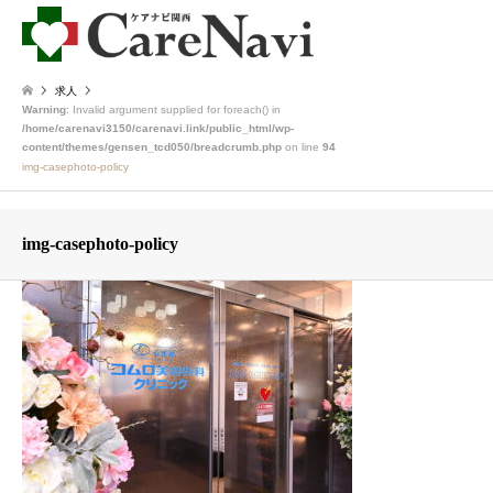
求人
Warning
: Invalid argument supplied for foreach() in
/home/carenavi3150/carenavi.link/public_html/wp-
content/themes/gensen_tcd050/breadcrumb.php
on line
94
img-casephoto-policy
img-casephoto-policy