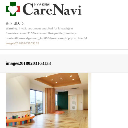
求人
Warning
: Invalid argument supplied for foreach() in
/home/carenavi3150/carenavi.link/public_html/wp-
content/themes/gensen_tcd050/breadcrumb.php
on line
94
images20180203163133
images20180203163133