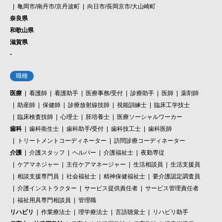
亀岡市/南丹市/京丹波町
向日市/長岡京市/大山崎町
奈良県
和歌山県
滋賀県
-
職種
医療
看護師
看護助手
医療事務/受付
診療助手
医師
薬剤師
助産師
保健師
診療放射線技師
視能訓練士
臨床工学技士
臨床検査技師
心理士
胚培養士
医療ソーシャルワーカー
歯科
歯科衛生士
歯科助手/受付
歯科技工士
歯科医師
トリートメントコーディネーター
訪問診療コーディネーター
介護
介護スタッフ
ヘルパー
介護福祉士
夜勤専従
ケアマネジャー
主任ケアマネージャー
生活相談員
生活支援員
相談支援専門員
社会福祉士
精神保健福祉士
要介護認定調査員
介護インストラクター
サービス提供責任者
サービス管理責任者
福祉用具専門相談員
管理職
リハビリ
作業療法士
理学療法士
言語聴覚士
リハビリ助手