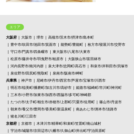
エリア
大阪府
大阪市
堺市
高槻市/茨木市/摂津市/島本町
豊中市/吹田市/池田市/箕面市
能勢町/豊能町
枚方市/寝屋川市/交野市
守口市/門真市/四条畷市
東大阪市/八尾市/大東市
松原市/藤井寺市/羽曳野市/柏原市
大阪狭山市/富田林市
河内長野市/南河内群
泉大津市/忠岡町/高石市
和泉市/岸和田市/貝塚市
泉佐野市/田尻町/熊取町
泉南市/阪南市/岬町
兵庫県
神戸市
尼崎市/伊丹市/西宮市/芦屋市/宝塚市/川西市
明石市/稲美町/播磨町/加古川市/高砂市
姫路市/福崎町/市川町/神河町
三木市/小野市/加東市/加西市/西脇市/多可町/神崎郡
たつの市/太子町/相生市/赤穂市/上郡町/宍粟市/佐用町
篠山市/丹波市
朝来市/養父市/豊岡市/香美町/新温泉町
南あわじ市/洲本市/淡路市
猪名川町/三田市
京都府
京都市
木津川市/精華町/和束町/笠置町/南山城村
宇治市/城陽市/京田辺市/八幡市/久御山町/井出町/宇治田原町