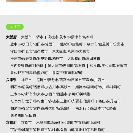
エリア
大阪府
大阪市
堺市
高槻市/茨木市/摂津市/島本町
豊中市/吹田市/池田市/箕面市
能勢町/豊能町
枚方市/寝屋川市/交野市
守口市/門真市/四条畷市
東大阪市/八尾市/大東市
松原市/藤井寺市/羽曳野市/柏原市
大阪狭山市/富田林市
河内長野市/南河内群
泉大津市/忠岡町/高石市
和泉市/岸和田市/貝塚市
泉佐野市/田尻町/熊取町
泉南市/阪南市/岬町
兵庫県
神戸市
尼崎市/伊丹市/西宮市/芦屋市/宝塚市/川西市
明石市/稲美町/播磨町/加古川市/高砂市
姫路市/福崎町/市川町/神河町
三木市/小野市/加東市/加西市/西脇市/多可町/神崎郡
たつの市/太子町/相生市/赤穂市/上郡町/宍粟市/佐用町
篠山市/丹波市
朝来市/養父市/豊岡市/香美町/新温泉町
南あわじ市/洲本市/淡路市
猪名川町/三田市
京都府
京都市
木津川市/精華町/和束町/笠置町/南山城村
宇治市/城陽市/京田辺市/八幡市/久御山町/井出町/宇治田原町