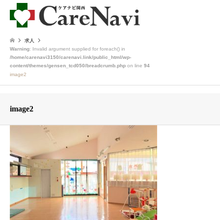
求人
Warning
: Invalid argument supplied for foreach() in
/home/carenavi3150/carenavi.link/public_html/wp-
content/themes/gensen_tcd050/breadcrumb.php
on line
94
image2
image2