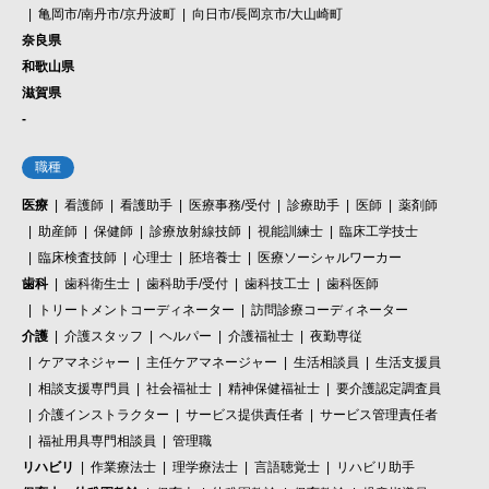
亀岡市/南丹市/京丹波町
向日市/長岡京市/大山崎町
奈良県
和歌山県
滋賀県
-
職種
医療
看護師
看護助手
医療事務/受付
診療助手
医師
薬剤師
助産師
保健師
診療放射線技師
視能訓練士
臨床工学技士
臨床検査技師
心理士
胚培養士
医療ソーシャルワーカー
歯科
歯科衛生士
歯科助手/受付
歯科技工士
歯科医師
トリートメントコーディネーター
訪問診療コーディネーター
介護
介護スタッフ
ヘルパー
介護福祉士
夜勤専従
ケアマネジャー
主任ケアマネージャー
生活相談員
生活支援員
相談支援専門員
社会福祉士
精神保健福祉士
要介護認定調査員
介護インストラクター
サービス提供責任者
サービス管理責任者
福祉用具専門相談員
管理職
リハビリ
作業療法士
理学療法士
言語聴覚士
リハビリ助手