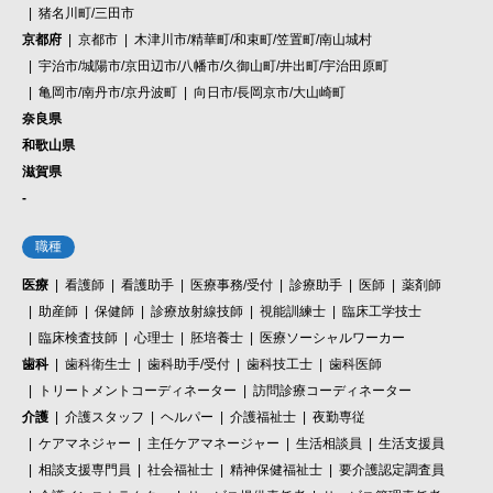
猪名川町/三田市
京都府
京都市
木津川市/精華町/和束町/笠置町/南山城村
宇治市/城陽市/京田辺市/八幡市/久御山町/井出町/宇治田原町
亀岡市/南丹市/京丹波町
向日市/長岡京市/大山崎町
奈良県
和歌山県
滋賀県
-
職種
医療
看護師
看護助手
医療事務/受付
診療助手
医師
薬剤師
助産師
保健師
診療放射線技師
視能訓練士
臨床工学技士
臨床検査技師
心理士
胚培養士
医療ソーシャルワーカー
歯科
歯科衛生士
歯科助手/受付
歯科技工士
歯科医師
トリートメントコーディネーター
訪問診療コーディネーター
介護
介護スタッフ
ヘルパー
介護福祉士
夜勤専従
ケアマネジャー
主任ケアマネージャー
生活相談員
生活支援員
相談支援専門員
社会福祉士
精神保健福祉士
要介護認定調査員