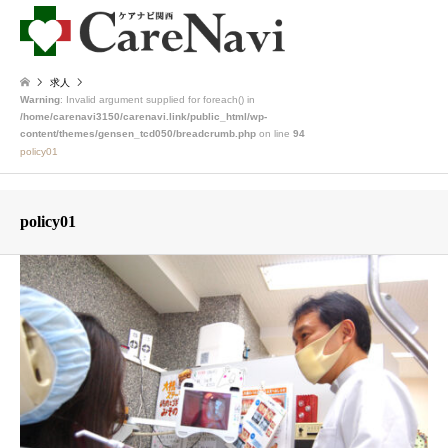
求人
Warning
: Invalid argument supplied for foreach() in
/home/carenavi3150/carenavi.link/public_html/wp-
content/themes/gensen_tcd050/breadcrumb.php
on line
94
policy01
policy01