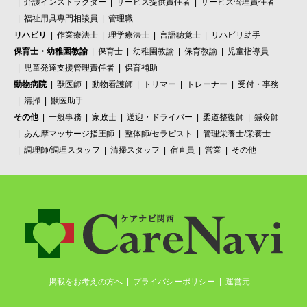
介護インストラクター
サービス提供責任者
サービス管理責任者
福祉用具専門相談員
管理職
リハビリ
作業療法士
理学療法士
言語聴覚士
リハビリ助手
保育士・幼稚園教諭
保育士
幼稚園教諭
保育教諭
児童指導員
児童発達支援管理責任者
保育補助
動物病院
獣医師
動物看護師
トリマー
トレーナー
受付・事務
清掃
獣医助手
その他
一般事務
家政士
送迎・ドライバー
柔道整復師
鍼灸師
あん摩マッサージ指圧師
整体師/セラピスト
管理栄養士/栄養士
調理師/調理スタッフ
清掃スタッフ
宿直員
営業
その他
掲載をお考えの方へ
プライバシーポリシー
運営元