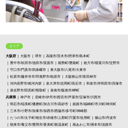
エリア
大阪府
大阪市
堺市
高槻市/茨木市/摂津市/島本町
豊中市/吹田市/池田市/箕面市
能勢町/豊能町
枚方市/寝屋川市/交野市
守口市/門真市/四条畷市
東大阪市/八尾市/大東市
松原市/藤井寺市/羽曳野市/柏原市
大阪狭山市/富田林市
河内長野市/南河内群
泉大津市/忠岡町/高石市
和泉市/岸和田市/貝塚市
泉佐野市/田尻町/熊取町
泉南市/阪南市/岬町
兵庫県
神戸市
尼崎市/伊丹市/西宮市/芦屋市/宝塚市/川西市
明石市/稲美町/播磨町/加古川市/高砂市
姫路市/福崎町/市川町/神河町
三木市/小野市/加東市/加西市/西脇市/多可町/神崎郡
たつの市/太子町/相生市/赤穂市/上郡町/宍粟市/佐用町
篠山市/丹波市
朝来市/養父市/豊岡市/香美町/新温泉町
南あわじ市/洲本市/淡路市