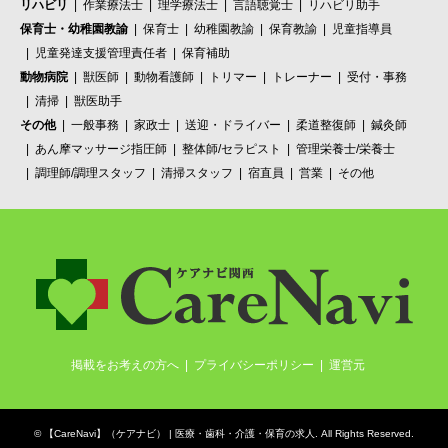
リハビリ
作業療法士
理学療法士
言語聴覚士
リハビリ助手
保育士・幼稚園教諭
保育士
幼稚園教諭
保育教諭
児童指導員
児童発達支援管理責任者
保育補助
動物病院
獣医師
動物看護師
トリマー
トレーナー
受付・事務
清掃
獣医助手
その他
一般事務
家政士
送迎・ドライバー
柔道整復師
鍼灸師
あん摩マッサージ指圧師
整体師/セラピスト
管理栄養士/栄養士
調理師/調理スタッフ
清掃スタッフ
宿直員
営業
その他
掲載をお考えの方へ
プライバシーポリシー
運営元
©
【CareNavi】（ケアナビ） | 医療・歯科・介護・保育の求人‎
. All Rights Reserved.