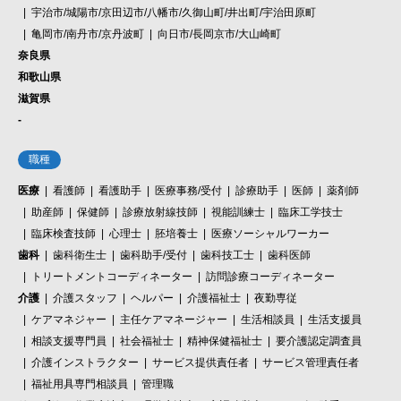
宇治市/城陽市/京田辺市/八幡市/久御山町/井出町/宇治田原町
亀岡市/南丹市/京丹波町
向日市/長岡京市/大山崎町
奈良県
和歌山県
滋賀県
-
職種
医療
看護師
看護助手
医療事務/受付
診療助手
医師
薬剤師
助産師
保健師
診療放射線技師
視能訓練士
臨床工学技士
臨床検査技師
心理士
胚培養士
医療ソーシャルワーカー
歯科
歯科衛生士
歯科助手/受付
歯科技工士
歯科医師
トリートメントコーディネーター
訪問診療コーディネーター
介護
介護スタッフ
ヘルパー
介護福祉士
夜勤専従
ケアマネジャー
主任ケアマネージャー
生活相談員
生活支援員
相談支援専門員
社会福祉士
精神保健福祉士
要介護認定調査員
介護インストラクター
サービス提供責任者
サービス管理責任者
福祉用具専門相談員
管理職