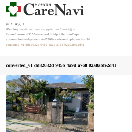
求人
Warning
: Invalid argument supplied for foreach() in
/home/carenavi3150/carenavi.link/public_html/wp-
content/themes/gensen_tcd050/breadcrumb.php
on line
94
converted_v1-dd82032d-945b-4a9d-a768-02a0abfe2d41
converted_v1-dd82032d-945b-4a9d-a768-02a0abfe2d41