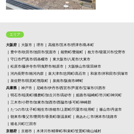
エリア
大阪府
大阪市
堺市
高槻市/茨木市/摂津市/島本町
豊中市/吹田市/池田市/箕面市
能勢町/豊能町
枚方市/寝屋川市/交野市
守口市/門真市/四条畷市
東大阪市/八尾市/大東市
松原市/藤井寺市/羽曳野市/柏原市
大阪狭山市/富田林市
河内長野市/南河内群
泉大津市/忠岡町/高石市
和泉市/岸和田市/貝塚市
泉佐野市/田尻町/熊取町
泉南市/阪南市/岬町
兵庫県
神戸市
尼崎市/伊丹市/西宮市/芦屋市/宝塚市/川西市
明石市/稲美町/播磨町/加古川市/高砂市
姫路市/福崎町/市川町/神河町
三木市/小野市/加東市/加西市/西脇市/多可町/神崎郡
たつの市/太子町/相生市/赤穂市/上郡町/宍粟市/佐用町
篠山市/丹波市
朝来市/養父市/豊岡市/香美町/新温泉町
南あわじ市/洲本市/淡路市
猪名川町/三田市
京都府
京都市
木津川市/精華町/和束町/笠置町/南山城村