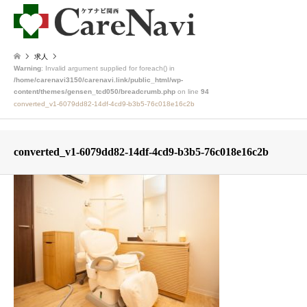
求人
Warning
: Invalid argument supplied for foreach() in
/home/carenavi3150/carenavi.link/public_html/wp-
content/themes/gensen_tcd050/breadcrumb.php
on line
94
converted_v1-6079dd82-14df-4cd9-b3b5-76c018e16c2b
converted_v1-6079dd82-14df-4cd9-b3b5-76c018e16c2b