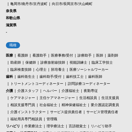
亀岡市/南丹市/京丹波町
向日市/長岡京市/大山崎町
奈良県
和歌山県
滋賀県
-
職種
医療
看護師
看護助手
医療事務/受付
診療助手
医師
薬剤師
助産師
保健師
診療放射線技師
視能訓練士
臨床工学技士
臨床検査技師
心理士
胚培養士
医療ソーシャルワーカー
歯科
歯科衛生士
歯科助手/受付
歯科技工士
歯科医師
トリートメントコーディネーター
訪問診療コーディネーター
介護
介護スタッフ
ヘルパー
介護福祉士
夜勤専従
ケアマネジャー
主任ケアマネージャー
生活相談員
生活支援員
相談支援専門員
社会福祉士
精神保健福祉士
要介護認定調査員
介護インストラクター
サービス提供責任者
サービス管理責任者
福祉用具専門相談員
管理職
リハビリ
作業療法士
理学療法士
言語聴覚士
リハビリ助手