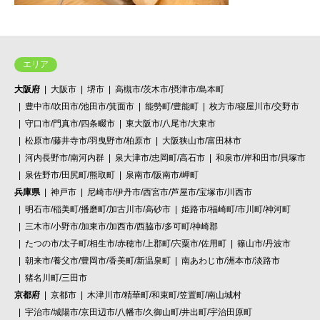
エリア
大阪府
大阪市
堺市
高槻市/茨木市/摂津市/島本町
豊中市/吹田市/池田市/箕面市
能勢町/豊能町
枚方市/寝屋川市/交野市
守口市/門真市/四条畷市
東大阪市/八尾市/大東市
松原市/藤井寺市/羽曳野市/柏原市
大阪狭山市/富田林市
河内長野市/南河内群
泉大津市/忠岡町/高石市
和泉市/岸和田市/貝塚市
泉佐野市/田尻町/熊取町
泉南市/阪南市/岬町
兵庫県
神戸市
尼崎市/伊丹市/西宮市/芦屋市/宝塚市/川西市
明石市/稲美町/播磨町/加古川市/高砂市
姫路市/福崎町/市川町/神河町
三木市/小野市/加東市/加西市/西脇市/多可町/神崎郡
たつの市/太子町/相生市/赤穂市/上郡町/宍粟市/佐用町
篠山市/丹波市
朝来市/養父市/豊岡市/香美町/新温泉町
南あわじ市/洲本市/淡路市
猪名川町/三田市
京都府
京都市
木津川市/精華町/和束町/笠置町/南山城村
宇治市/城陽市/京田辺市/八幡市/久御山町/井出町/宇治田原町