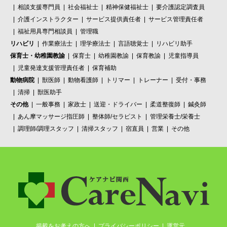
相談支援専門員
社会福祉士
精神保健福祉士
要介護認定調査員
介護インストラクター
サービス提供責任者
サービス管理責任者
福祉用具専門相談員
管理職
リハビリ
作業療法士
理学療法士
言語聴覚士
リハビリ助手
保育士・幼稚園教諭
保育士
幼稚園教諭
保育教諭
児童指導員
児童発達支援管理責任者
保育補助
動物病院
獣医師
動物看護師
トリマー
トレーナー
受付・事務
清掃
獣医助手
その他
一般事務
家政士
送迎・ドライバー
柔道整復師
鍼灸師
あん摩マッサージ指圧師
整体師/セラピスト
管理栄養士/栄養士
調理師/調理スタッフ
清掃スタッフ
宿直員
営業
その他
掲載をお考えの方へ
プライバシーポリシー
運営元