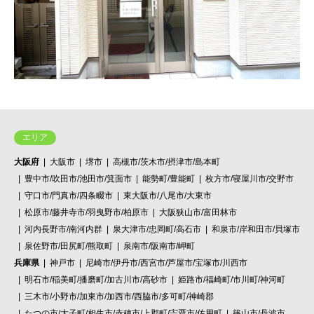
エリア
大阪府
大阪市
堺市
高槻市/茨木市/摂津市/島本町
豊中市/吹田市/池田市/箕面市
能勢町/豊能町
枚方市/寝屋川市/交野市
守口市/門真市/四条畷市
東大阪市/八尾市/大東市
松原市/藤井寺市/羽曳野市/柏原市
大阪狭山市/富田林市
河内長野市/南河内群
泉大津市/忠岡町/高石市
和泉市/岸和田市/貝塚市
泉佐野市/田尻町/熊取町
泉南市/阪南市/岬町
兵庫県
神戸市
尼崎市/伊丹市/西宮市/芦屋市/宝塚市/川西市
明石市/稲美町/播磨町/加古川市/高砂市
姫路市/福崎町/市川町/神河町
三木市/小野市/加東市/加西市/西脇市/多可町/神崎郡
たつの市/太子町/相生市/赤穂市/上郡町/宍粟市/佐用町
篠山市/丹波市