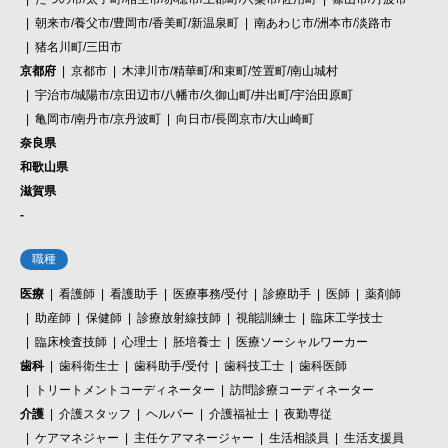
朝来市/養父市/豊岡市/香美町/新温泉町
南あわじ市/洲本市/淡路市
猪名川町/三田市
京都府
京都市
木津川市/精華町/和束町/笠置町/南山城村
宇治市/城陽市/京田辺市/八幡市/久御山町/井出町/宇治田原町
亀岡市/南丹市/京丹波町
向日市/長岡京市/大山崎町
奈良県
和歌山県
滋賀県
-
職種
医療
看護師
看護助手
医療事務/受付
診療助手
医師
薬剤師
助産師
保健師
診療放射線技師
視能訓練士
臨床工学技士
臨床検査技師
心理士
胚培養士
医療ソーシャルワーカー
歯科
歯科衛生士
歯科助手/受付
歯科技工士
歯科医師
トリートメントコーディネーター
訪問診療コーディネーター
介護
介護スタッフ
ヘルパー
介護福祉士
夜勤専従
ケアマネジャー
主任ケアマネージャー
生活相談員
生活支援員