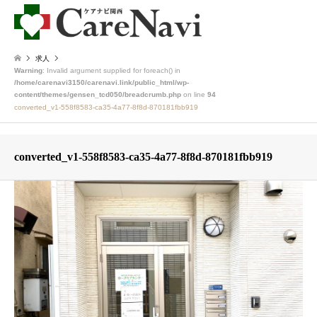
求人
Warning
: Invalid argument supplied for foreach() in
/home/carenavi3150/carenavi.link/public_html/wp-
content/themes/gensen_tcd050/breadcrumb.php
on line
94
converted_v1-558f8583-ca35-4a77-8f8d-870181fbb919
converted_v1-558f8583-ca35-4a77-8f8d-870181fbb919