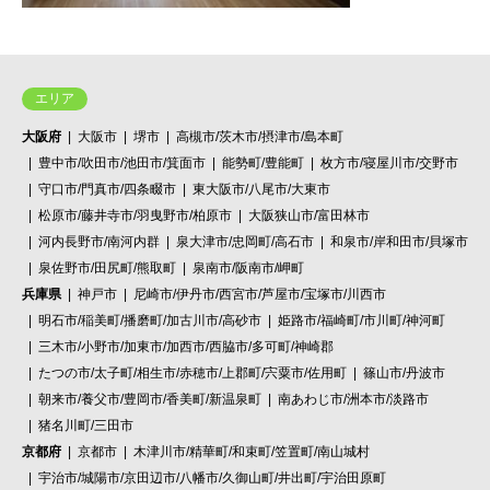
エリア
大阪府
大阪市
堺市
高槻市/茨木市/摂津市/島本町
豊中市/吹田市/池田市/箕面市
能勢町/豊能町
枚方市/寝屋川市/交野市
守口市/門真市/四条畷市
東大阪市/八尾市/大東市
松原市/藤井寺市/羽曳野市/柏原市
大阪狭山市/富田林市
河内長野市/南河内群
泉大津市/忠岡町/高石市
和泉市/岸和田市/貝塚市
泉佐野市/田尻町/熊取町
泉南市/阪南市/岬町
兵庫県
神戸市
尼崎市/伊丹市/西宮市/芦屋市/宝塚市/川西市
明石市/稲美町/播磨町/加古川市/高砂市
姫路市/福崎町/市川町/神河町
三木市/小野市/加東市/加西市/西脇市/多可町/神崎郡
たつの市/太子町/相生市/赤穂市/上郡町/宍粟市/佐用町
篠山市/丹波市
朝来市/養父市/豊岡市/香美町/新温泉町
南あわじ市/洲本市/淡路市
猪名川町/三田市
京都府
京都市
木津川市/精華町/和束町/笠置町/南山城村
宇治市/城陽市/京田辺市/八幡市/久御山町/井出町/宇治田原町