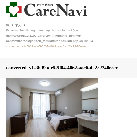
求人
Warning
: Invalid argument supplied for foreach() in
/home/carenavi3150/carenavi.link/public_html/wp-
content/themes/gensen_tcd050/breadcrumb.php
on line
94
converted_v1-3b39ade5-5f04-4062-aac0-d22e2740ecec
converted_v1-3b39ade5-5f04-4062-aac0-d22e2740ecec