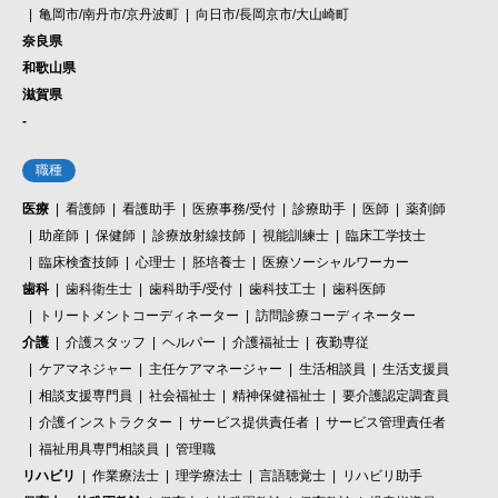
亀岡市/南丹市/京丹波町
向日市/長岡京市/大山崎町
奈良県
和歌山県
滋賀県
-
職種
医療
看護師
看護助手
医療事務/受付
診療助手
医師
薬剤師
助産師
保健師
診療放射線技師
視能訓練士
臨床工学技士
臨床検査技師
心理士
胚培養士
医療ソーシャルワーカー
歯科
歯科衛生士
歯科助手/受付
歯科技工士
歯科医師
トリートメントコーディネーター
訪問診療コーディネーター
介護
介護スタッフ
ヘルパー
介護福祉士
夜勤専従
ケアマネジャー
主任ケアマネージャー
生活相談員
生活支援員
相談支援専門員
社会福祉士
精神保健福祉士
要介護認定調査員
介護インストラクター
サービス提供責任者
サービス管理責任者
福祉用具専門相談員
管理職
リハビリ
作業療法士
理学療法士
言語聴覚士
リハビリ助手