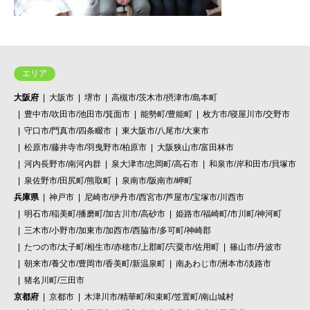
エリア
大阪府
大阪市
堺市
高槻市/茨木市/摂津市/島本町
豊中市/吹田市/池田市/箕面市
能勢町/豊能町
枚方市/寝屋川市/交野市
守口市/門真市/四条畷市
東大阪市/八尾市/大東市
松原市/藤井寺市/羽曳野市/柏原市
大阪狭山市/富田林市
河内長野市/南河内群
泉大津市/忠岡町/高石市
和泉市/岸和田市/貝塚市
泉佐野市/田尻町/熊取町
泉南市/阪南市/岬町
兵庫県
神戸市
尼崎市/伊丹市/西宮市/芦屋市/宝塚市/川西市
明石市/稲美町/播磨町/加古川市/高砂市
姫路市/福崎町/市川町/神河町
三木市/小野市/加東市/加西市/西脇市/多可町/神崎郡
たつの市/太子町/相生市/赤穂市/上郡町/宍粟市/佐用町
篠山市/丹波市
朝来市/養父市/豊岡市/香美町/新温泉町
南あわじ市/洲本市/淡路市
猪名川町/三田市
京都府
京都市
木津川市/精華町/和束町/笠置町/南山城村