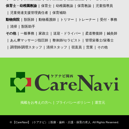
保育士・幼稚園教諭
保育士
幼稚園教諭
保育教諭
児童指導員
児童発達支援管理責任者
保育補助
動物病院
獣医師
動物看護師
トリマー
トレーナー
受付・事務
清掃
獣医助手
その他
一般事務
家政士
送迎・ドライバー
柔道整復師
鍼灸師
あん摩マッサージ指圧師
整体師/セラピスト
管理栄養士/栄養士
調理師/調理スタッフ
清掃スタッフ
宿直員
営業
その他
掲載をお考えの方へ
プライバシーポリシー
運営元
©
【CareNavi】（ケアナビ） | 医療・歯科・介護・保育の求人‎
. All Rights Reserved.