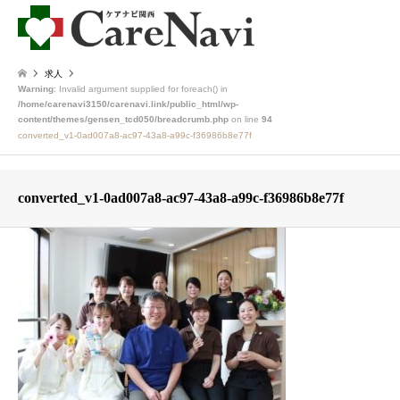
求人
Warning
: Invalid argument supplied for foreach() in
/home/carenavi3150/carenavi.link/public_html/wp-
content/themes/gensen_tcd050/breadcrumb.php
on line
94
converted_v1-0ad007a8-ac97-43a8-a99c-f36986b8e77f
converted_v1-0ad007a8-ac97-43a8-a99c-f36986b8e77f