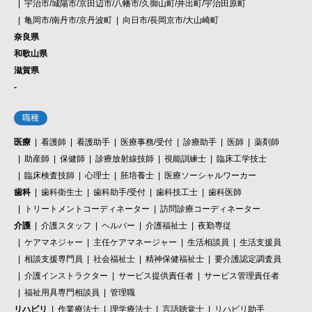
宇治市/城陽市/京田辺市/八幡市/久御山町/井出町/宇治田原町
亀岡市/南丹市/京丹波町
向日市/長岡京市/大山崎町
奈良県
和歌山県
滋賀県
-
職種
医療
看護師
看護助手
医療事務/受付
診療助手
医師
薬剤師
助産師
保健師
診療放射線技師
視能訓練士
臨床工学技士
臨床検査技師
心理士
胚培養士
医療ソーシャルワーカー
歯科
歯科衛生士
歯科助手/受付
歯科技工士
歯科医師
トリートメントコーディネーター
訪問診療コーディネーター
介護
介護スタッフ
ヘルパー
介護福祉士
夜勤専従
ケアマネジャー
主任ケアマネージャー
生活相談員
生活支援員
相談支援専門員
社会福祉士
精神保健福祉士
要介護認定調査員
介護インストラクター
サービス提供責任者
サービス管理責任者
福祉用具専門相談員
管理職
リハビリ
作業療法士
理学療法士
言語聴覚士
リハビリ助手