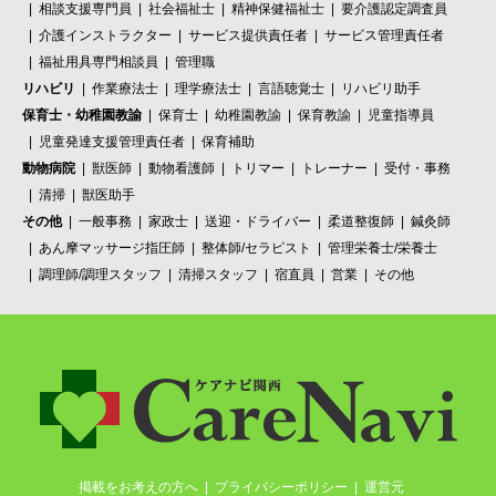
相談支援専門員
社会福祉士
精神保健福祉士
要介護認定調査員
介護インストラクター
サービス提供責任者
サービス管理責任者
福祉用具専門相談員
管理職
リハビリ
作業療法士
理学療法士
言語聴覚士
リハビリ助手
保育士・幼稚園教諭
保育士
幼稚園教諭
保育教諭
児童指導員
児童発達支援管理責任者
保育補助
動物病院
獣医師
動物看護師
トリマー
トレーナー
受付・事務
清掃
獣医助手
その他
一般事務
家政士
送迎・ドライバー
柔道整復師
鍼灸師
あん摩マッサージ指圧師
整体師/セラピスト
管理栄養士/栄養士
調理師/調理スタッフ
清掃スタッフ
宿直員
営業
その他
掲載をお考えの方へ
プライバシーポリシー
運営元