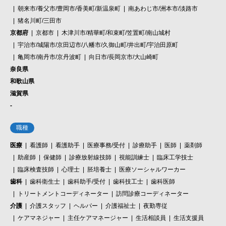
朝来市/養父市/豊岡市/香美町/新温泉町
南あわじ市/洲本市/淡路市
猪名川町/三田市
京都府
京都市
木津川市/精華町/和束町/笠置町/南山城村
宇治市/城陽市/京田辺市/八幡市/久御山町/井出町/宇治田原町
亀岡市/南丹市/京丹波町
向日市/長岡京市/大山崎町
奈良県
和歌山県
滋賀県
-
職種
医療
看護師
看護助手
医療事務/受付
診療助手
医師
薬剤師
助産師
保健師
診療放射線技師
視能訓練士
臨床工学技士
臨床検査技師
心理士
胚培養士
医療ソーシャルワーカー
歯科
歯科衛生士
歯科助手/受付
歯科技工士
歯科医師
トリートメントコーディネーター
訪問診療コーディネーター
介護
介護スタッフ
ヘルパー
介護福祉士
夜勤専従
ケアマネジャー
主任ケアマネージャー
生活相談員
生活支援員