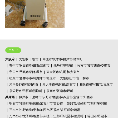
エリア
大阪府
大阪市
堺市
高槻市/茨木市/摂津市/島本町
豊中市/吹田市/池田市/箕面市
能勢町/豊能町
枚方市/寝屋川市/交野市
守口市/門真市/四条畷市
東大阪市/八尾市/大東市
松原市/藤井寺市/羽曳野市/柏原市
大阪狭山市/富田林市
河内長野市/南河内群
泉大津市/忠岡町/高石市
和泉市/岸和田市/貝塚市
泉佐野市/田尻町/熊取町
泉南市/阪南市/岬町
兵庫県
神戸市
尼崎市/伊丹市/西宮市/芦屋市/宝塚市/川西市
明石市/稲美町/播磨町/加古川市/高砂市
姫路市/福崎町/市川町/神河町
三木市/小野市/加東市/加西市/西脇市/多可町/神崎郡
たつの市/太子町/相生市/赤穂市/上郡町/宍粟市/佐用町
篠山市/丹波市