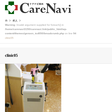
求人
Warning
: Invalid argument supplied for foreach() in
/home/carenavi3150/carenavi.link/public_html/wp-
content/themes/gensen_tcd050/breadcrumb.php
on line
94
clinic05
clinic05