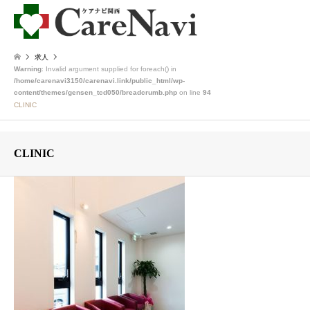
求人
Warning
: Invalid argument supplied for foreach() in
/home/carenavi3150/carenavi.link/public_html/wp-
content/themes/gensen_tcd050/breadcrumb.php
on line
94
CLINIC
CLINIC