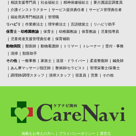
相談支援専門員
社会福祉士
精神保健福祉士
要介護認定調査員
介護インストラクター
サービス提供責任者
サービス管理責任者
福祉用具専門相談員
管理職
リハビリ
作業療法士
理学療法士
言語聴覚士
リハビリ助手
保育士・幼稚園教諭
保育士
幼稚園教諭
保育教諭
児童指導員
児童発達支援管理責任者
保育補助
動物病院
獣医師
動物看護師
トリマー
トレーナー
受付・事務
清掃
獣医助手
その他
一般事務
家政士
送迎・ドライバー
柔道整復師
鍼灸師
あん摩マッサージ指圧師
整体師/セラピスト
管理栄養士/栄養士
調理師/調理スタッフ
清掃スタッフ
宿直員
営業
その他
掲載をお考えの方へ
プライバシーポリシー
運営元