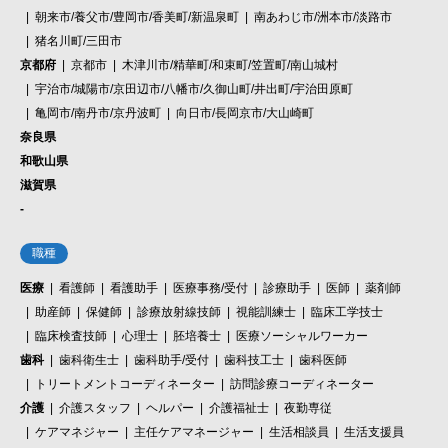
朝来市/養父市/豊岡市/香美町/新温泉町
南あわじ市/洲本市/淡路市
猪名川町/三田市
京都府
京都市
木津川市/精華町/和束町/笠置町/南山城村
宇治市/城陽市/京田辺市/八幡市/久御山町/井出町/宇治田原町
亀岡市/南丹市/京丹波町
向日市/長岡京市/大山崎町
奈良県
和歌山県
滋賀県
-
職種
医療
看護師
看護助手
医療事務/受付
診療助手
医師
薬剤師
助産師
保健師
診療放射線技師
視能訓練士
臨床工学技士
臨床検査技師
心理士
胚培養士
医療ソーシャルワーカー
歯科
歯科衛生士
歯科助手/受付
歯科技工士
歯科医師
トリートメントコーディネーター
訪問診療コーディネーター
介護
介護スタッフ
ヘルパー
介護福祉士
夜勤専従
ケアマネジャー
主任ケアマネージャー
生活相談員
生活支援員