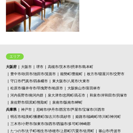
エリア
大阪府
大阪市
堺市
高槻市/茨木市/摂津市/島本町
豊中市/吹田市/池田市/箕面市
能勢町/豊能町
枚方市/寝屋川市/交野市
守口市/門真市/四条畷市
東大阪市/八尾市/大東市
松原市/藤井寺市/羽曳野市/柏原市
大阪狭山市/富田林市
河内長野市/南河内群
泉大津市/忠岡町/高石市
和泉市/岸和田市/貝塚市
泉佐野市/田尻町/熊取町
泉南市/阪南市/岬町
兵庫県
神戸市
尼崎市/伊丹市/西宮市/芦屋市/宝塚市/川西市
明石市/稲美町/播磨町/加古川市/高砂市
姫路市/福崎町/市川町/神河町
三木市/小野市/加東市/加西市/西脇市/多可町/神崎郡
たつの市/太子町/相生市/赤穂市/上郡町/宍粟市/佐用町
篠山市/丹波市