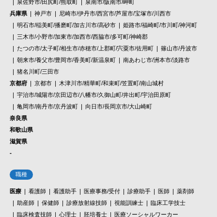
泉佐野市/田尻町/熊取町
泉南市/阪南市/岬町
兵庫県
神戸市
尼崎市/伊丹市/西宮市/芦屋市/宝塚市/川西市
明石市/稲美町/播磨町/加古川市/高砂市
姫路市/福崎町/市川町/神河町
三木市/小野市/加東市/加西市/西脇市/多可町/神崎郡
たつの市/太子町/相生市/赤穂市/上郡町/宍粟市/佐用町
篠山市/丹波市
朝来市/養父市/豊岡市/香美町/新温泉町
南あわじ市/洲本市/淡路市
猪名川町/三田市
京都府
京都市
木津川市/精華町/和束町/笠置町/南山城村
宇治市/城陽市/京田辺市/八幡市/久御山町/井出町/宇治田原町
亀岡市/南丹市/京丹波町
向日市/長岡京市/大山崎町
奈良県
和歌山県
滋賀県
-
職種
医療
看護師
看護助手
医療事務/受付
診療助手
医師
薬剤師
助産師
保健師
診療放射線技師
視能訓練士
臨床工学技士
臨床検査技師
心理士
胚培養士
医療ソーシャルワーカー