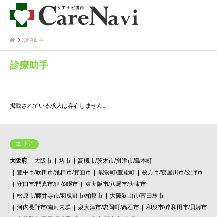
診療助手
診療助手
掲載されている求人は存在しません。
エリア
大阪府
大阪市
堺市
高槻市/茨木市/摂津市/島本町
豊中市/吹田市/池田市/箕面市
能勢町/豊能町
枚方市/寝屋川市/交野市
守口市/門真市/四条畷市
東大阪市/八尾市/大東市
松原市/藤井寺市/羽曳野市/柏原市
大阪狭山市/富田林市
河内長野市/南河内群
泉大津市/忠岡町/高石市
和泉市/岸和田市/貝塚市