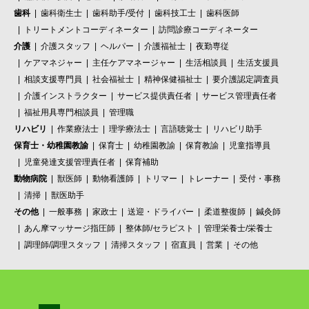
歯科
歯科衛生士
歯科助手/受付
歯科技工士
歯科医師
トリートメントコーディネーター
訪問診療コーディネーター
介護
介護スタッフ
ヘルパー
介護福祉士
夜勤専従
ケアマネジャー
主任ケアマネージャー
生活相談員
生活支援員
相談支援専門員
社会福祉士
精神保健福祉士
要介護認定調査員
介護インストラクター
サービス提供責任者
サービス管理責任者
福祉用具専門相談員
管理職
リハビリ
作業療法士
理学療法士
言語聴覚士
リハビリ助手
保育士・幼稚園教諭
保育士
幼稚園教諭
保育教諭
児童指導員
児童発達支援管理責任者
保育補助
動物病院
獣医師
動物看護師
トリマー
トレーナー
受付・事務
清掃
獣医助手
その他
一般事務
家政士
送迎・ドライバー
柔道整復師
鍼灸師
あん摩マッサージ指圧師
整体師/セラピスト
管理栄養士/栄養士
調理師/調理スタッフ
清掃スタッフ
宿直員
営業
その他