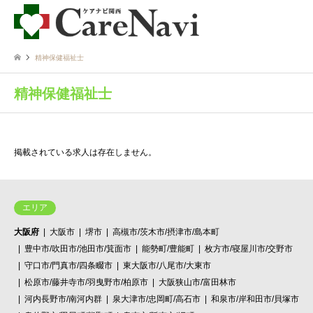
精神保健福祉士
精神保健福祉士
掲載されている求人は存在しません。
エリア
大阪府
大阪市
堺市
高槻市/茨木市/摂津市/島本町
豊中市/吹田市/池田市/箕面市
能勢町/豊能町
枚方市/寝屋川市/交野市
守口市/門真市/四条畷市
東大阪市/八尾市/大東市
松原市/藤井寺市/羽曳野市/柏原市
大阪狭山市/富田林市
河内長野市/南河内群
泉大津市/忠岡町/高石市
和泉市/岸和田市/貝塚市