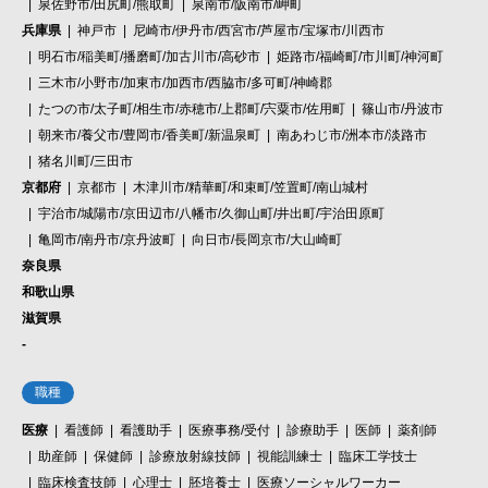
泉佐野市/田尻町/熊取町
泉南市/阪南市/岬町
兵庫県
神戸市
尼崎市/伊丹市/西宮市/芦屋市/宝塚市/川西市
明石市/稲美町/播磨町/加古川市/高砂市
姫路市/福崎町/市川町/神河町
三木市/小野市/加東市/加西市/西脇市/多可町/神崎郡
たつの市/太子町/相生市/赤穂市/上郡町/宍粟市/佐用町
篠山市/丹波市
朝来市/養父市/豊岡市/香美町/新温泉町
南あわじ市/洲本市/淡路市
猪名川町/三田市
京都府
京都市
木津川市/精華町/和束町/笠置町/南山城村
宇治市/城陽市/京田辺市/八幡市/久御山町/井出町/宇治田原町
亀岡市/南丹市/京丹波町
向日市/長岡京市/大山崎町
奈良県
和歌山県
滋賀県
-
職種
医療
看護師
看護助手
医療事務/受付
診療助手
医師
薬剤師
助産師
保健師
診療放射線技師
視能訓練士
臨床工学技士
臨床検査技師
心理士
胚培養士
医療ソーシャルワーカー