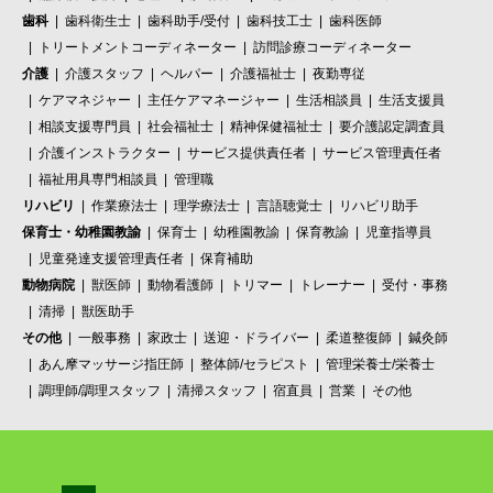
歯科
歯科衛生士
歯科助手/受付
歯科技工士
歯科医師
トリートメントコーディネーター
訪問診療コーディネーター
介護
介護スタッフ
ヘルパー
介護福祉士
夜勤専従
ケアマネジャー
主任ケアマネージャー
生活相談員
生活支援員
相談支援専門員
社会福祉士
精神保健福祉士
要介護認定調査員
介護インストラクター
サービス提供責任者
サービス管理責任者
福祉用具専門相談員
管理職
リハビリ
作業療法士
理学療法士
言語聴覚士
リハビリ助手
保育士・幼稚園教諭
保育士
幼稚園教諭
保育教諭
児童指導員
児童発達支援管理責任者
保育補助
動物病院
獣医師
動物看護師
トリマー
トレーナー
受付・事務
清掃
獣医助手
その他
一般事務
家政士
送迎・ドライバー
柔道整復師
鍼灸師
あん摩マッサージ指圧師
整体師/セラピスト
管理栄養士/栄養士
調理師/調理スタッフ
清掃スタッフ
宿直員
営業
その他