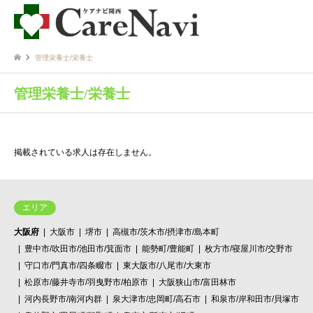
管理栄養士/栄養士
管理栄養士/栄養士
掲載されている求人は存在しません。
エリア
大阪府
大阪市
堺市
高槻市/茨木市/摂津市/島本町
豊中市/吹田市/池田市/箕面市
能勢町/豊能町
枚方市/寝屋川市/交野市
守口市/門真市/四条畷市
東大阪市/八尾市/大東市
松原市/藤井寺市/羽曳野市/柏原市
大阪狭山市/富田林市
河内長野市/南河内群
泉大津市/忠岡町/高石市
和泉市/岸和田市/貝塚市