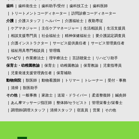
歯科
歯科衛生士
歯科助手/受付
歯科技工士
歯科医師
トリートメントコーディネーター
訪問診療コーディネーター
介護
介護スタッフ
ヘルパー
介護福祉士
夜勤専従
ケアマネジャー
主任ケアマネージャー
生活相談員
生活支援員
相談支援専門員
社会福祉士
精神保健福祉士
要介護認定調査員
介護インストラクター
サービス提供責任者
サービス管理責任者
福祉用具専門相談員
管理職
リハビリ
作業療法士
理学療法士
言語聴覚士
リハビリ助手
保育士・幼稚園教諭
保育士
幼稚園教諭
保育教諭
児童指導員
児童発達支援管理責任者
保育補助
動物病院
獣医師
動物看護師
トリマー
トレーナー
受付・事務
清掃
獣医助手
その他
一般事務
家政士
送迎・ドライバー
柔道整復師
鍼灸師
あん摩マッサージ指圧師
整体師/セラピスト
管理栄養士/栄養士
調理師/調理スタッフ
清掃スタッフ
宿直員
営業
その他