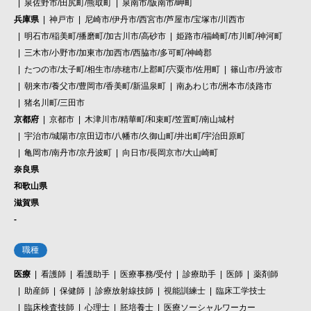
泉佐野市/田尻町/熊取町
泉南市/阪南市/岬町
兵庫県
神戸市
尼崎市/伊丹市/西宮市/芦屋市/宝塚市/川西市
明石市/稲美町/播磨町/加古川市/高砂市
姫路市/福崎町/市川町/神河町
三木市/小野市/加東市/加西市/西脇市/多可町/神崎郡
たつの市/太子町/相生市/赤穂市/上郡町/宍粟市/佐用町
篠山市/丹波市
朝来市/養父市/豊岡市/香美町/新温泉町
南あわじ市/洲本市/淡路市
猪名川町/三田市
京都府
京都市
木津川市/精華町/和束町/笠置町/南山城村
宇治市/城陽市/京田辺市/八幡市/久御山町/井出町/宇治田原町
亀岡市/南丹市/京丹波町
向日市/長岡京市/大山崎町
奈良県
和歌山県
滋賀県
-
職種
医療
看護師
看護助手
医療事務/受付
診療助手
医師
薬剤師
助産師
保健師
診療放射線技師
視能訓練士
臨床工学技士
臨床検査技師
心理士
胚培養士
医療ソーシャルワーカー