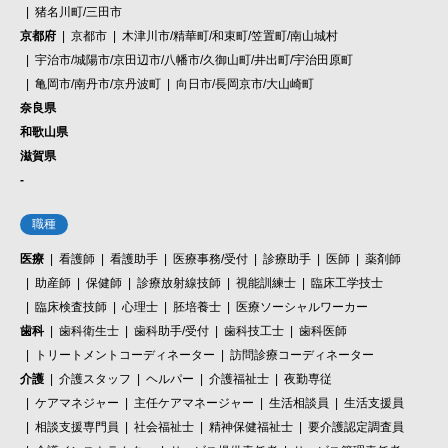
猪名川町/三田市
京都府
京都市
木津川市/精華町/和束町/笠置町/南山城村
宇治市/城陽市/京田辺市/八幡市/久御山町/井出町/宇治田原町
亀岡市/南丹市/京丹波町
向日市/長岡京市/大山崎町
奈良県
和歌山県
滋賀県
-
職種
医療
看護師
看護助手
医療事務/受付
診療助手
医師
薬剤師
助産師
保健師
診療放射線技師
視能訓練士
臨床工学技士
臨床検査技師
心理士
胚培養士
医療ソーシャルワーカー
歯科
歯科衛生士
歯科助手/受付
歯科技工士
歯科医師
トリートメントコーディネーター
訪問診療コーディネーター
介護
介護スタッフ
ヘルパー
介護福祉士
夜勤専従
ケアマネジャー
主任ケアマネージャー
生活相談員
生活支援員
相談支援専門員
社会福祉士
精神保健福祉士
要介護認定調査員