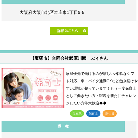
大阪府大阪市北区本庄東1丁目9-5
【宝塚市】合同会社武庫川園 ぷぅさん
家庭優先で働けるのが嬉しい♪柔軟なシフ
ト対応、車・バイク通勤OKなど働き続けや
すい環境が整っています！もう一度保育士
として働きたい方・環境を新たにチャレン
ジしたい方等大歓迎◆◆
兵庫県
保育士
正社員
職 種