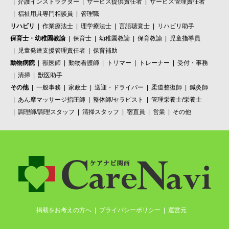
介護インストラクター
サービス提供責任者
サービス管理責任者
福祉用具専門相談員
管理職
リハビリ
作業療法士
理学療法士
言語聴覚士
リハビリ助手
保育士・幼稚園教諭
保育士
幼稚園教諭
保育教諭
児童指導員
児童発達支援管理責任者
保育補助
動物病院
獣医師
動物看護師
トリマー
トレーナー
受付・事務
清掃
獣医助手
その他
一般事務
家政士
送迎・ドライバー
柔道整復師
鍼灸師
あん摩マッサージ指圧師
整体師/セラピスト
管理栄養士/栄養士
調理師/調理スタッフ
清掃スタッフ
宿直員
営業
その他
掲載をお考えの方へ
プライバシーポリシー
運営元