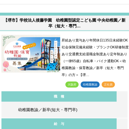
【堺市】学校法人後藤学園 幼稚園型認定こども園 中央幼稚園／新
卒（短大・専門…
昇給あり賞与あり年間休日135日未経験OK
社会保険完備未経験・ブランクOK研修制度
あり交通費支給退職金制度あり定年制あり
（一律65歳）自転車・バイク通勤OK＜幼
稚園教諭・保育教諭／新卒（短大・専門
卒）の方＞【堺…
大阪府
幼稚園教諭
正社員
職 種
幼稚園教諭／新卒(短大・専門卒)
給 与