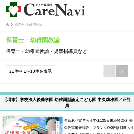
保育士・幼稚園教諭
保育士・幼稚園教諭
保育士・幼稚園教諭・児童指導員など
21件中 1〜10件を表示


【堺市】学校法人後藤学園 幼稚園型認定こども園 中央幼稚園／正社
員
昇給あり賞与あり年休135日未経験OK社会
保険完備未経験・ブランクOK研修制度あり