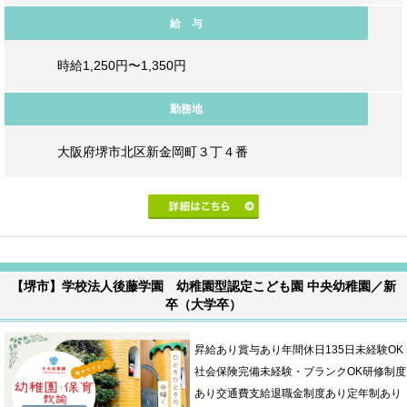
給 与
時給1,250円〜1,350円
勤務地
大阪府堺市北区新金岡町３丁４番
【堺市】学校法人後藤学園 幼稚園型認定こども園 中央幼稚園／新
卒（大学卒）
昇給あり賞与あり年間休日135日未経験OK
社会保険完備未経験・ブランクOK研修制度
あり交通費支給退職金制度あり定年制あり