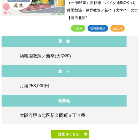
（一律65歳）自転車・バイク通勤OK＜幼
稚園教諭・保育教諭／新卒（大学卒）の方
【堺市北区/…
大阪府
幼稚園教諭
正社員
職 種
幼稚園教諭／新卒(大学卒)
給 与
月給253,000円
勤務地
大阪府堺市北区新金岡町３丁４番