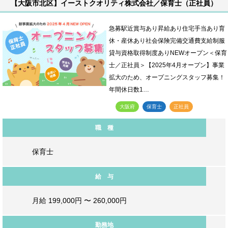
【大阪市北区】イーストクオリティ株式会社／保育士（正社員）
急募駅近賞与あり昇給あり住宅手当あり育
休・産休あり社会保険完備交通費支給制服
貸与資格取得制度ありNEWオープン＜保育
士／正社員＞【2025年4月オープン】事業
拡大のため、オープニングスタッフ募集！
年間休日数1…
大阪府
保育士
正社員
職 種
保育士
給 与
月給 199,000円 〜 260,000円
勤務地