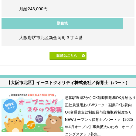
月給243,000円
勤務地
大阪府堺市北区新金岡町３丁４番
【大阪市北区】イーストクオリティ株式会社／保育士（パート）
急募駅近週2からOK短時間勤務OK昇給あり
正社員登用ありWワーク・副業OK扶養内
OK交通費支給制服貸与資格取得制度あり
NEWオープン＜保育士／パート＞【2025
年4月オープン】事業拡大のため、オープ
ニングスタッフ募集…