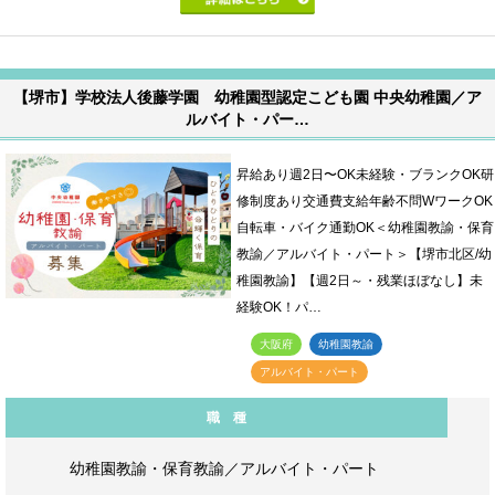
【堺市】学校法人後藤学園 幼稚園型認定こども園 中央幼稚園／ア
ルバイト・パー…
昇給あり週2日〜OK未経験・ブランクOK研
修制度あり交通費支給年齢不問WワークOK
自転車・バイク通勤OK＜幼稚園教諭・保育
教諭／アルバイト・パート＞【堺市北区/幼
稚園教諭】【週2日～・残業ほぼなし】未
経験OK！パ…
大阪府
幼稚園教諭
アルバイト・パート
職 種
幼稚園教諭・保育教諭／アルバイト・パート