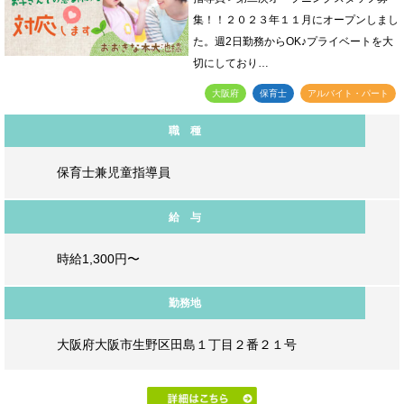
集！！２０２３年１１月にオープンしまし
た。週2日勤務からOK♪プライベートを大
切にしており…
大阪府
保育士
アルバイト・パート
職 種
保育士兼児童指導員
給 与
時給1,300円〜
勤務地
大阪府大阪市生野区田島１丁目２番２１号