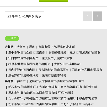
21件中 1〜10件を表示


エリア
大阪府
大阪市
堺市
高槻市/茨木市/摂津市/島本町
豊中市/吹田市/池田市/箕面市
能勢町/豊能町
枚方市/寝屋川市/交野市
守口市/門真市/四条畷市
東大阪市/八尾市/大東市
松原市/藤井寺市/羽曳野市/柏原市
大阪狭山市/富田林市
河内長野市/南河内群
泉大津市/忠岡町/高石市
和泉市/岸和田市/貝塚市
泉佐野市/田尻町/熊取町
泉南市/阪南市/岬町
兵庫県
神戸市
尼崎市/伊丹市/西宮市/芦屋市/宝塚市/川西市
明石市/稲美町/播磨町/加古川市/高砂市
姫路市/福崎町/市川町/神河町
三木市/小野市/加東市/加西市/西脇市/多可町/神崎郡
たつの市/太子町/相生市/赤穂市/上郡町/宍粟市/佐用町
篠山市/丹波市
朝来市/養父市/豊岡市/香美町/新温泉町
南あわじ市/洲本市/淡路市