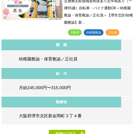
交通費支給退職金制度あり定年制あり（一
律65歳）自転車・バイク通勤OK＜幼稚園
教諭・保育教諭／正社員＞【堺市北区/幼稚
園教諭】新…
大阪府
幼稚園教諭
正社員
職 種
幼稚園教諭・保育教諭／正社員
給 与
月給245,000円〜315,000円
勤務地
大阪府堺市北区新金岡町３丁４番