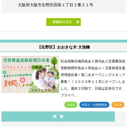
大阪府大阪市生野区田島１丁目２番２１号
【生野区】おおきな木 大池橋
社会保険完備昇給あり賞与あり交通費支給
受動喫煙対策あり昇給あり＜児童発達支援
管理責任者＞第二次オープニングスタッフ
募集！！２０２３年１１月にオープンしま
した。週休２日制で、日祝は定休日です。
プライベ…
大阪府
保育士・幼稚園教諭
正社員
職 種