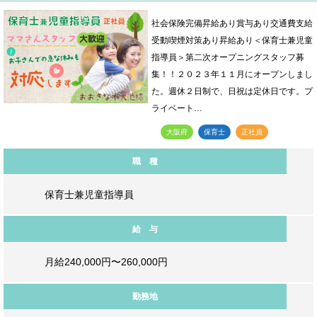
社会保険完備昇給あり賞与あり交通費支給
受動喫煙対策あり昇給あり＜保育士兼児童
指導員＞第二次オープニングスタッフ募
集！！２０２３年１１月にオープンしまし
た。週休２日制で、日祝は定休日です。プ
ライベート…
大阪府
保育士
正社員
職 種
保育士兼児童指導員
給 与
月給240,000円〜260,000円
勤務地