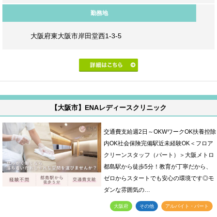
勤務地
大阪府東大阪市岸田堂西1-3-5
【大阪市】ENAレディースクリニック
交通費支給週2日～OKWワークOK扶養控除
内OK社会保険完備駅近未経験OK＜フロア
クリーンスタッフ（パート）＞大阪メトロ
都島駅から徒歩5分！教育が丁寧だから、
ゼロからスタートでも安心の環境です◎モ
ダンな雰囲気の…
大阪府
その他
アルバイト・パート