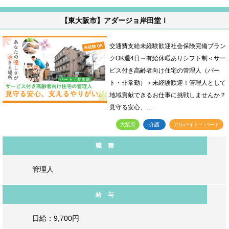
【東大阪市】アダージョ岸田堂Ⅰ
交通費支給未経験歓迎社会保険完備ブラン
クOK週4日～有給休暇ありシフト制＜サー
ビス付き高齢者向け住宅の管理人（パー
ト・非常勤）＞未経験歓迎！管理人として
地域貢献できるお仕事に挑戦しませんか？
見守る安心、…
大阪府
介護
アルバイト・パート
職 種
管理人
給 与
日給：9,700円