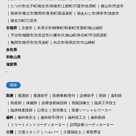
たつの市/太子町/相生市/赤穂市/上郡町/宍粟市/佐用町
篠山市/丹波市
朝来市/養父市/豊岡市/香美町/新温泉町
南あわじ市/洲本市/淡路市
猪名川町/三田市
京都府
京都市
木津川市/精華町/和束町/笠置町/南山城村
宇治市/城陽市/京田辺市/八幡市/久御山町/井出町/宇治田原町
亀岡市/南丹市/京丹波町
向日市/長岡京市/大山崎町
奈良県
和歌山県
滋賀県
-
職種
医療
看護師
看護助手
医療事務/受付
診療助手
医師
薬剤師
助産師
保健師
診療放射線技師
視能訓練士
臨床工学技士
臨床検査技師
心理士
胚培養士
医療ソーシャルワーカー
歯科
歯科衛生士
歯科助手/受付
歯科技工士
歯科医師
トリートメントコーディネーター
訪問診療コーディネーター
介護
介護スタッフ
ヘルパー
介護福祉士
夜勤専従