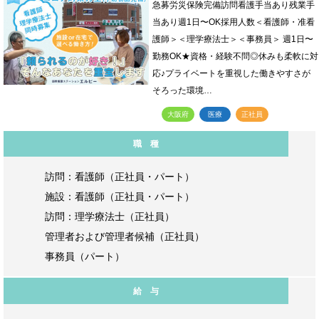
急募労災保険完備訪問看護手当あり残業手
当あり週1日〜OK採用人数＜看護師・准看
護師＞＜理学療法士＞＜事務員＞ 週1日〜
勤務OK★資格・経験不問◎休みも柔軟に対
応♪プライベートを重視した働きやすさが
そろった環境…
大阪府
医療
正社員
職 種
訪問：看護師（正社員・パート）
施設：看護師（正社員・パート）
訪問：理学療法士（正社員）
管理者および管理者候補（正社員）
事務員（パート）
給 与