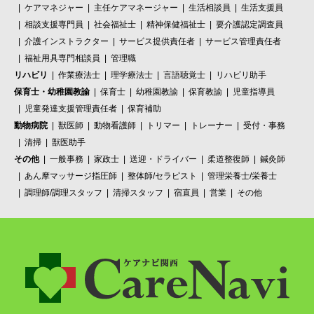
ケアマネジャー
主任ケアマネージャー
生活相談員
生活支援員
相談支援専門員
社会福祉士
精神保健福祉士
要介護認定調査員
介護インストラクター
サービス提供責任者
サービス管理責任者
福祉用具専門相談員
管理職
リハビリ
作業療法士
理学療法士
言語聴覚士
リハビリ助手
保育士・幼稚園教諭
保育士
幼稚園教諭
保育教諭
児童指導員
児童発達支援管理責任者
保育補助
動物病院
獣医師
動物看護師
トリマー
トレーナー
受付・事務
清掃
獣医助手
その他
一般事務
家政士
送迎・ドライバー
柔道整復師
鍼灸師
あん摩マッサージ指圧師
整体師/セラピスト
管理栄養士/栄養士
調理師/調理スタッフ
清掃スタッフ
宿直員
営業
その他