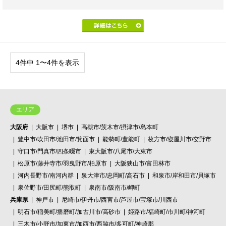
4件中 1〜4件を表示
エリア
大阪府
大阪市
堺市
高槻市/茨木市/摂津市/島本町
豊中市/吹田市/池田市/箕面市
能勢町/豊能町
枚方市/寝屋川市/交野市
守口市/門真市/四条畷市
東大阪市/八尾市/大東市
松原市/藤井寺市/羽曳野市/柏原市
大阪狭山市/富田林市
河内長野市/南河内群
泉大津市/忠岡町/高石市
和泉市/岸和田市/貝塚市
泉佐野市/田尻町/熊取町
泉南市/阪南市/岬町
兵庫県
神戸市
尼崎市/伊丹市/西宮市/芦屋市/宝塚市/川西市
明石市/稲美町/播磨町/加古川市/高砂市
姫路市/福崎町/市川町/神河町
三木市/小野市/加東市/加西市/西脇市/多可町/神崎郡